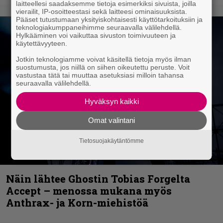
laitteellesi saadaksemme tietoja esimerkiksi sivuista, joilla
vierailit, IP-osoitteestasi sekä laitteesi ominaisuuksista.
Pääset tutustumaan yksityiskohtaisesti käyttötarkoituksiin ja
teknologiakumppaneihimme seuraavalla välilehdellä.
Hylkääminen voi vaikuttaa sivuston toimivuuteen ja
käytettävyyteen.
Jotkin teknologiamme voivat käsitellä tietoja myös ilman
suostumusta, jos niillä on siihen oikeutettu peruste. Voit
vastustaa tätä tai muuttaa asetuksiasi milloin tahansa
seuraavalla välilehdellä.
Hyväksyn kaikki
Omat valintani
Tietosuojakäytäntömme
Näin lähtee Ghostin Tobias Forgelta
Accept – menossa mukana myös
Anthrax- ja Korn-miehistöä