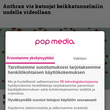
Anthrax vie katsojat keikkatunnelmiin
uudella videollaan
Arvostamme yksityisyyttäsi
Valintasi
Tarvitsemme suostumuksesi tarjotaksemme
henkilökohtaisen käyttökokemuksen
Me ja huolellisesti valitsemamme
88 teknologiakumppania
hyödynnämme henkilötietoja tarjotaksemme paremman
käyttäjäkokemuksen sekä kohdentaaksemme sisältöä ja
mainoksia.
Blind Channel palaa rytinällä –
Hyväksymällä suostut tietojesi käyttöön seuraavasti
tuplasingle videoineen julki
Käytämme laitetunnisteita ja tallennamme evästeitä