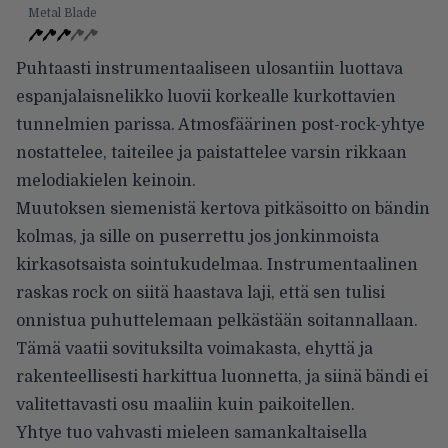
Metal Blade
Puhtaasti instrumentaaliseen ulosantiin luottava
espanjalaisnelikko luovii korkealle kurkottavien
tunnelmien parissa. Atmosfäärinen post-rock-yhtye
nostattelee, taiteilee ja paistattelee varsin rikkaan
melodiakielen keinoin.
Muutoksen siemenistä kertova pitkäsoitto on bändin
kolmas, ja sille on puserrettu jos jonkinmoista
kirkasotsaista sointukudelmaa. Instrumentaalinen
raskas rock on siitä haastava laji, että sen tulisi
onnistua puhuttelemaan pelkästään soitannallaan.
Tämä vaatii sovituksilta voimakasta, ehyttä ja
rakenteellisesti harkittua luonnetta, ja siinä bändi ei
valitettavasti osu maaliin kuin paikoitellen.
Yhtye tuo vahvasti mieleen samankaltaisella