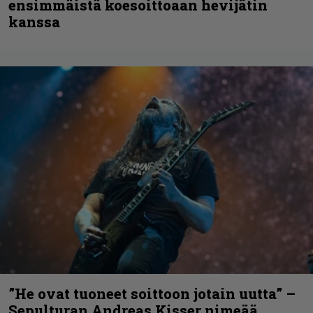
ensimmäistä koesoittoaan hevijätin
kanssa
”He ovat tuoneet soittoon jotain uutta” –
Sepulturan Andreas Kisser nimeää