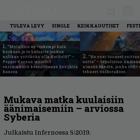
TULEVA LEVY
SINGLE
KEIKKAUUTISET
FEST
1.
”Metallica on tiukempi kuin
koskaan ja te haluatte jonkun
2.
nulikan yrittävän olla Hetfield?” –
”He ovat tuoneet soittoo
Pepper Keenan muisteli
uutta” – Sepulturan Andreas
ensimmäistä koesoittoaan hevijätin
nimeää bändin, jonka riffit
kanssa
tehneet vaikutuksen
Mukava matka kuulaisiin
äänimaisemiin – arviossa
Syberia
Julkaistu Infernossa 8/2019.