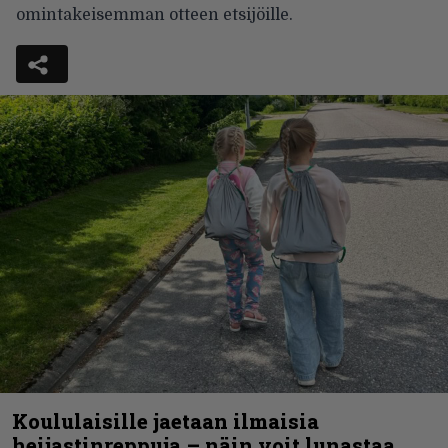
omintakeisemman otteen etsijöille.
Koululaisille jaetaan ilmaisia
heijastinreppuja – näin voit lunastaa