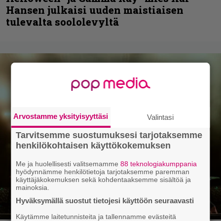
Hansen julkaisi uuden maistiaisen
tulevalta soololevyltä
Arvostamme yksityisyyttäsi
Valintasi
Tarvitsemme suostumuksesi tarjotaksemme
henkilökohtaisen käyttökokemuksen
Me ja huolellisesti valitsemamme
88 teknologiakumppania
hyödynnämme henkilötietoja tarjotaksemme paremman
käyttäjäkokemuksen sekä kohdentaaksemme sisältöä ja
mainoksia.
Hyväksymällä suostut tietojesi käyttöön seuraavasti
Käytämme laitetunnisteita ja tallennamme evästeitä