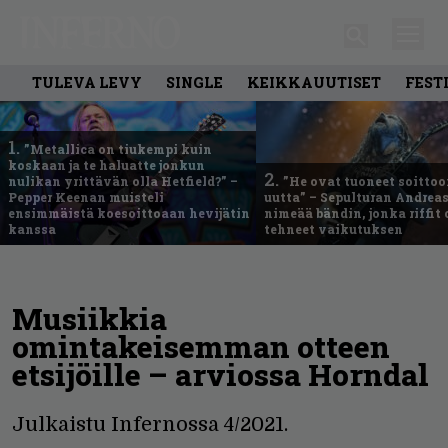
TULEVA LEVY
SINGLE
KEIKKAUUTISET
FEST
1.
”Metallica on tiukempi kuin
koskaan ja te haluatte jonkun
2.
nulikan yrittävän olla Hetfield?” –
”He ovat tuoneet soittoo
Pepper Keenan muisteli
uutta” – Sepulturan Andreas
ensimmäistä koesoittoaan hevijätin
nimeää bändin, jonka riffit
kanssa
tehneet vaikutuksen
Musiikkia
omintakeisemman otteen
etsijöille – arviossa Horndal
Julkaistu Infernossa 4/2021.