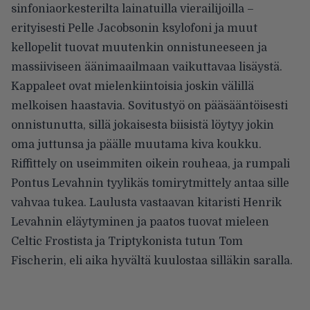
sinfoniaorkesterilta lainatuilla vierailijoilla –
erityisesti Pelle Jacobsonin ksylofoni ja muut
kellopelit tuovat muutenkin onnistuneeseen ja
massiiviseen äänimaailmaan vaikuttavaa lisäystä.
Kappaleet ovat mielenkiintoisia joskin välillä
melkoisen haastavia. Sovitustyö on pääsääntöisesti
onnistunutta, sillä jokaisesta biisistä löytyy jokin
oma juttunsa ja päälle muutama kiva koukku.
Riffittely on useimmiten oikein rouheaa, ja rumpali
Pontus Levahnin tyylikäs tomirytmittely antaa sille
vahvaa tukea. Laulusta vastaavan kitaristi Henrik
Levahnin eläytyminen ja paatos tuovat mieleen
Celtic Frostista ja Triptykonista tutun Tom
Fischerin, eli aika hyvältä kuulostaa silläkin saralla.