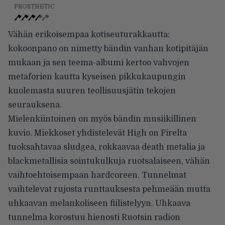
PROSTHETIC
Vähän erikoisempaa kotiseuturakkautta:
kokoonpano on nimetty bändin vanhan kotipitäjän
mukaan ja sen teema-albumi kertoo vahvojen
metaforien kautta kyseisen pikkukaupungin
kuolemasta suuren teollisuusjätin tekojen
seurauksena.
Mielenkiintoinen on myös bändin musiikillinen
kuvio. Miekkoset yhdistelevät High on Firelta
tuoksahtavaa sludgea, rokkaavaa death metalia ja
blackmetallisia sointukulkuja ruotsalaiseen, vähän
vaihtoehtoisempaan hardcoreen. Tunnelmat
vaihtelevat rujosta runttauksesta pehmeään mutta
uhkaavan melankoliseen fiilistelyyn. Uhkaava
tunnelma korostuu hienosti Ruotsin radion