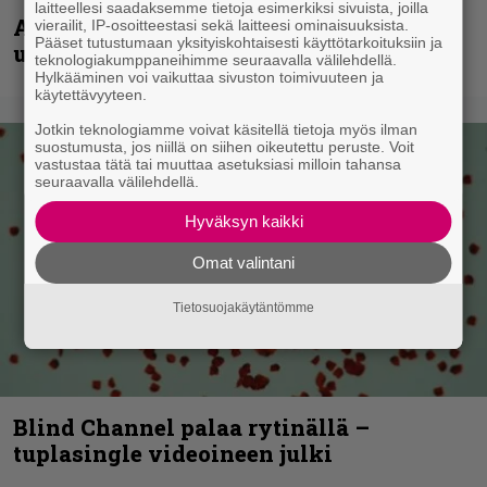
laitteellesi saadaksemme tietoja esimerkiksi sivuista, joilla
Anthrax vie katsojat keikkatunnelmiin
vierailit, IP-osoitteestasi sekä laitteesi ominaisuuksista.
Pääset tutustumaan yksityiskohtaisesti käyttötarkoituksiin ja
uudella videollaan
teknologiakumppaneihimme seuraavalla välilehdellä.
Hylkääminen voi vaikuttaa sivuston toimivuuteen ja
käytettävyyteen.
Jotkin teknologiamme voivat käsitellä tietoja myös ilman
suostumusta, jos niillä on siihen oikeutettu peruste. Voit
vastustaa tätä tai muuttaa asetuksiasi milloin tahansa
seuraavalla välilehdellä.
Hyväksyn kaikki
Omat valintani
Tietosuojakäytäntömme
Blind Channel palaa rytinällä –
tuplasingle videoineen julki