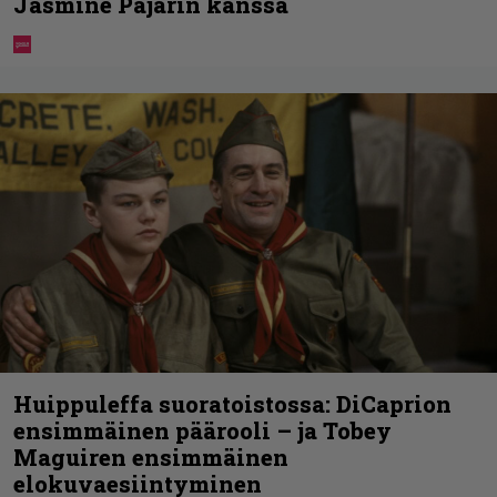
Jasmine Pajarin kanssa
Huippuleffa suoratoistossa: DiCaprion
ensimmäinen päärooli – ja Tobey
Maguiren ensimmäinen
elokuvaesiintyminen