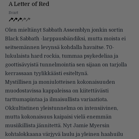
A Letter of Red
Svart
Olen mieltänyt Sabbath Assemblyn jonkin sortin
Black Sabbath -larppausbändiksi, mutta moista ei
seitsemännen levynsä kohdalla havaitse. 70-
lukulaista hard rockia, tummaa psykedeliaa ja
goottisävyistä tunnelmointia sen sijaan on tarjolla
kerrassaan tyylikkäästi esiteltynä.
Mystillisen ja moniulotteisen kokonaisuuden
muodostavissa kappaleissa on kiitettävästi
tarttumapintaa ja ilmaisullista variaatiota.
Okkultistinen yleistunnelma on intensiivinen,
mutta kokonaisuus kaipaisi vielä enemmän
musiikillista jännitettä. Nyt Jamie Myersin
kohtalokkaana värjyvä laulu ja yleinen haahuilu