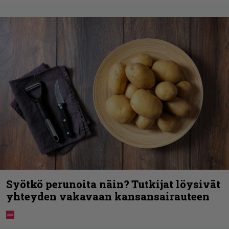
Syötkö perunoita näin? Tutkijat löysivät
yhteyden vakavaan kansansairauteen