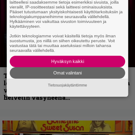
laitteellesi saadaksemme tietoja esimerkiksi sivuista, joilla
vierailit, IP-osoitteestasi sekä laitteesi ominaisuuksista.
Pääset tutustumaan yksityiskohtaisesti käyttötarkoituksiin ja
teknologiakumppaneihimme seuraavalla välilehdellä.
Hylkääminen voi vaikuttaa sivuston toimivuuteen ja
käytettävyyteen.
Jotkin teknologiamme voivat käsitellä tietoja myös ilman
suostumusta, jos niillä on siihen oikeutettu peruste. Voit
vastustaa tätä tai muuttaa asetuksiasi milloin tahansa
seuraavalla välilehdellä.
Hyväksyn kaikki
Omat valintani
Thrash ’n’ roll -yhtye Madred ryydittää
levyjulkaisua keikkareissulla kuvatulla
Tietosuojakäytäntömme
videolla – ”Oltiin pakussa kusihädässä
helvetin väsyneenä…”