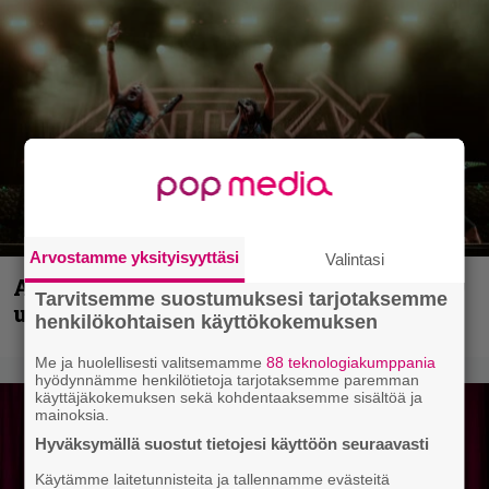
Arvostamme yksityisyyttäsi
Valintasi
Anthrax vie katsojat keikkatunnelmiin
Tarvitsemme suostumuksesi tarjotaksemme
uudella videollaan
henkilökohtaisen käyttökokemuksen
Me ja huolellisesti valitsemamme
88 teknologiakumppania
hyödynnämme henkilötietoja tarjotaksemme paremman
käyttäjäkokemuksen sekä kohdentaaksemme sisältöä ja
mainoksia.
Hyväksymällä suostut tietojesi käyttöön seuraavasti
Käytämme laitetunnisteita ja tallennamme evästeitä