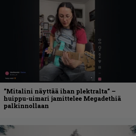
”Mitalini näyttää ihan plektralta” –
huippu-uimari jamittelee Megadethiä
palkinnollaan