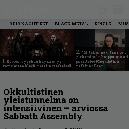
KEIKKAUUTISET
BLACK METAL
SINGLE
MUS
2.
”Mitalini näyttää ihan
plektralta” – huippu-uimari
1.
Espoon syyskuu käynnistyy
jamittelee Megadethiä
kotimaisen black metalin merkeissä
palkinnollaan
Okkultistinen
yleistunnelma on
intensiivinen – arviossa
Sabbath Assembly