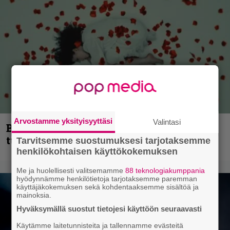
Arvostamme yksityisyyttäsi
Valintasi
Blind Channel palaa rytinällä –
tuplasingle videoineen julki
Tarvitsemme suostumuksesi tarjotaksemme
henkilökohtaisen käyttökokemuksen
Me ja huolellisesti valitsemamme
88 teknologiakumppania
hyödynnämme henkilötietoja tarjotaksemme paremman
käyttäjäkokemuksen sekä kohdentaaksemme sisältöä ja
mainoksia.
Hyväksymällä suostut tietojesi käyttöön seuraavasti
Käytämme laitetunnisteita ja tallennamme evästeitä