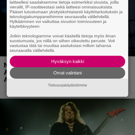
laitteellesi saadaksemme tietoja esimerkiksi sivuista, joilla
vierailit, IP-osoitteestasi sekä laitteesi ominaisuuksista.
Pääset tutustumaan yksityiskohtaisesti käyttötarkoituksiin ja
teknologiakumppaneihimme seuraavalla välilehdellä.
Hylkääminen voi vaikuttaa sivuston toimivuuteen ja
käytettävyyteen.
Jotkin teknologiamme voivat käsitellä tietoja myös ilman
suostumusta, jos niillä on siihen oikeutettu peruste. Voit
vastustaa tätä tai muuttaa asetuksiasi milloin tahansa
seuraavalla välilehdellä.
Hyväksyn kaikki
Näin lähtee Ghostin Tobias Forgelta
Accept – menossa mukana myös
Omat valintani
Anthrax- ja Korn-miehistöä
Tietosuojakäytäntömme