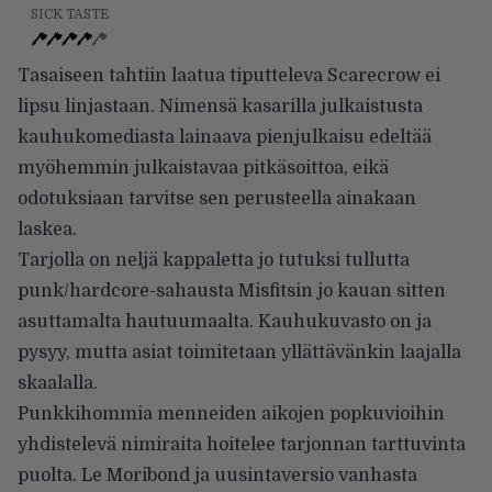
SICK TASTE
Tasaiseen tahtiin laatua tiputteleva Scarecrow ei
lipsu linjastaan. Nimensä kasarilla julkaistusta
kauhukomediasta lainaava pienjulkaisu edeltää
myöhemmin julkaistavaa pitkäsoittoa, eikä
odotuksiaan tarvitse sen perusteella ainakaan
laskea.
Tarjolla on neljä kappaletta jo tutuksi tullutta
punk/hardcore-sahausta Misfitsin jo kauan sitten
asuttamalta hautuumaalta. Kauhukuvasto on ja
pysyy, mutta asiat toimitetaan yllättävänkin laajalla
skaalalla.
Punkkihommia menneiden aikojen popkuvioihin
yhdistelevä nimiraita hoitelee tarjonnan tarttuvinta
puolta. Le Moribond ja uusintaversio vanhasta