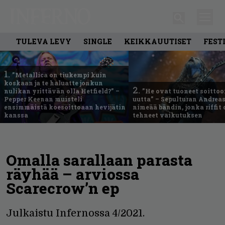
TULEVA LEVY
SINGLE
KEIKKAUUTISET
FEST
1.
”Metallica on tiukempi kuin
koskaan ja te haluatte jonkun
2.
nulikan yrittävän olla Hetfield?” –
”He ovat tuoneet soittoo
Pepper Keenan muisteli
uutta” – Sepulturan Andreas
ensimmäistä koesoittoaan hevijätin
nimeää bändin, jonka riffit
kanssa
tehneet vaikutuksen
Omalla sarallaan parasta
räyhää – arviossa
Scarecrow’n ep
Julkaistu Infernossa 4/2021.