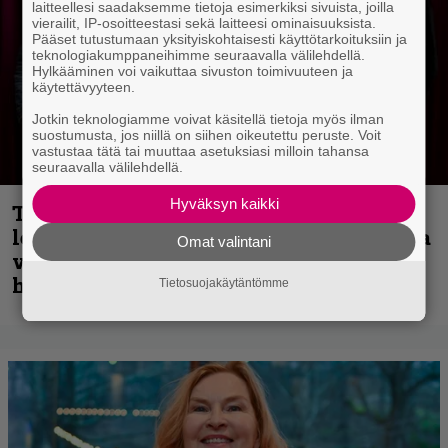
laitteellesi saadaksemme tietoja esimerkiksi sivuista, joilla
vierailit, IP-osoitteestasi sekä laitteesi ominaisuuksista.
Pääset tutustumaan yksityiskohtaisesti käyttötarkoituksiin ja
teknologiakumppaneihimme seuraavalla välilehdellä.
Hylkääminen voi vaikuttaa sivuston toimivuuteen ja
käytettävyyteen.
Jotkin teknologiamme voivat käsitellä tietoja myös ilman
suostumusta, jos niillä on siihen oikeutettu peruste. Voit
vastustaa tätä tai muuttaa asetuksiasi milloin tahansa
seuraavalla välilehdellä.
Hyväksyn kaikki
Thrash ’n’ roll -yhtye Madred ryydittää
levyjulkaisua keikkareissulla kuvatulla
Omat valintani
videolla – ”Oltiin pakussa kusihädässä
helvetin väsyneenä…”
Tietosuojakäytäntömme