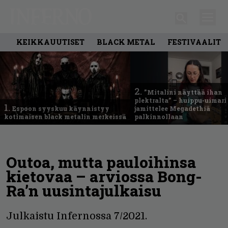
KEIKKAUUTISET
BLACK METAL
FESTIVAALIT
2.
”Mitalini näyttää ihan
plektralta” – huippu-uimari
1.
Espoon syyskuu käynnistyy
jamittelee Megadethiä
kotimaisen black metalin merkeissä
palkinnollaan
Outoa, mutta pauloihinsa
kietovaa – arviossa Bong-
Ra’n uusintajulkaisu
Julkaistu Infernossa 7/2021.