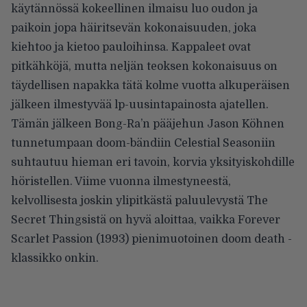
käytännössä kokeellinen ilmaisu luo oudon ja
paikoin jopa häiritsevän kokonaisuuden, joka
kiehtoo ja kietoo pauloihinsa. Kappaleet ovat
pitkähköjä, mutta neljän teoksen kokonaisuus on
täydellisen napakka tätä kolme vuotta alkuperäisen
jälkeen ilmestyvää lp-uusintapainosta ajatellen.
Tämän jälkeen Bong-Ra’n pääjehun Jason Köhnen
tunnetumpaan doom-bändiin Celestial Seasoniin
suhtautuu hieman eri tavoin, korvia yksityiskohdille
höristellen. Viime vuonna ilmestyneestä,
kelvollisesta joskin ylipitkästä paluulevystä The
Secret Thingsistä on hyvä aloittaa, vaikka Forever
Scarlet Passion (1993) pienimuotoinen doom death -
klassikko onkin.