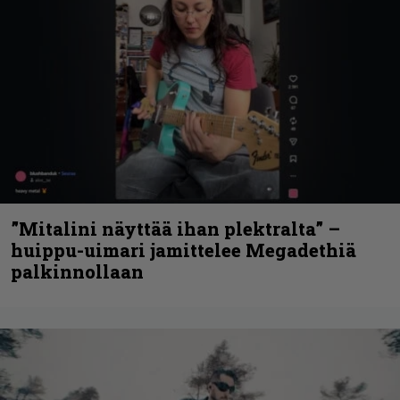
”Mitalini näyttää ihan plektralta” –
huippu-uimari jamittelee Megadethiä
palkinnollaan