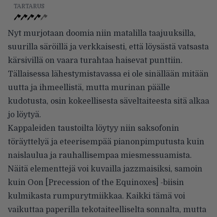
TARTARUS
Nyt murjotaan doomia niin matalilla taajuuksilla,
suurilla säröillä ja verkkaisesti, että löysästä vatsasta
kärsivillä on vaara turahtaa haisevat punttiin.
Tällaisessa lähestymistavassa ei ole sinällään mitään
uutta ja ihmeellistä, mutta murinan päälle
kudotusta, osin kokeellisesta säveltaiteesta sitä alkaa
jo löytyä.
Kappaleiden taustoilta löytyy niin saksofonin
töräyttelyä ja eteerisempää pianonpimputusta kuin
naislaulua ja rauhallisempaa miesmessuamista.
Näitä elementtejä voi kuvailla jazzmaisiksi, samoin
kuin Oon [Precession of the Equinoxes] -biisin
kulmikasta rumpurytmiikkaa. Kaikki tämä voi
vaikuttaa paperilla tekotaiteelliselta sonnalta, mutta