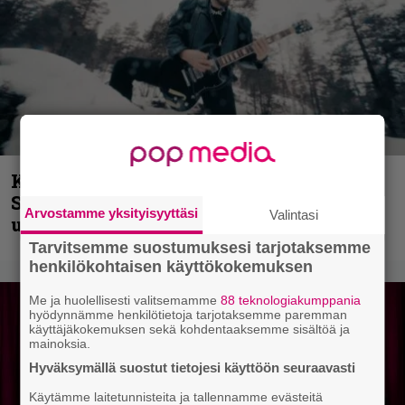
Kunnianosoitus hyiselle Pohjolalle –
Shining hyppäsi keskelle kinoksia
Arvostamme yksityisyyttäsi
Valintasi
uudella videollaan
Tarvitsemme suostumuksesi tarjotaksemme
henkilökohtaisen käyttökokemuksen
Me ja huolellisesti valitsemamme
88 teknologiakumppania
hyödynnämme henkilötietoja tarjotaksemme paremman
käyttäjäkokemuksen sekä kohdentaaksemme sisältöä ja
mainoksia.
Hyväksymällä suostut tietojesi käyttöön seuraavasti
Käytämme laitetunnisteita ja tallennamme evästeitä