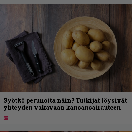
Syötkö perunoita näin? Tutkijat löysivät
yhteyden vakavaan kansansairauteen