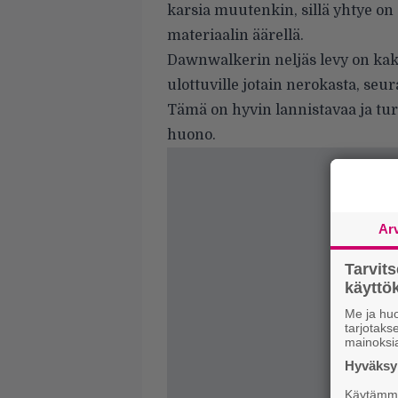
karsia muutenkin, sillä yhtye o
materiaalin äärellä.
Dawnwalkerin neljäs levy on kak
ulottuville jotain nerokasta, seur
Tämä on hyvin lannistavaa ja turh
huono.
Ar
Tarvit
käytt
Me ja huo
tarjotak
mainoksi
Hyväksym
Käytämme 