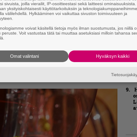
i sivuista, joilla vierailit, IP-osoitteestasi sekä laitteesi ominaisuuksista
u
an yksityiskohtaisesti käyttötarkoituksiin ja teknologiakumppaneihimm
n
la välilehdellä. Hylkääminen voi vaikuttaa sivuston toimivuuteen ja
t
yyteen.
knologiamme voivat käsitellä tietoja myös ilman suostumusta, jos niillä o
T
u peruste. Voit vastustaa tätä tai muuttaa asetuksiasi milloin tahansa se
r
lä.
k
v
k
reissani on jotain vikaa. Mielenkiintoista
Omat valintani
Hyväksyn kaikki
B
Tietosuojak
t
H
o
L
a