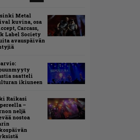
sinki Metal
ival kuvina, osa
Accept, Carcass,
k Label Society
uita avauspäivän
ntyjiä
arvio:
puunmyyty
stia saatteli
lturan ikiuneen
ki Raikasi
ereella –
rnon neljä
evää nostoa
arin
kospäivän
yksistä