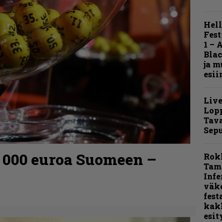
Hell
Fest
1 – 
Blac
ja m
esii
Live
Lop
Tava
Sepu
0 000 euroa Suomeen –
Rok
Tamp
Infe
väk
fest
kak
esit