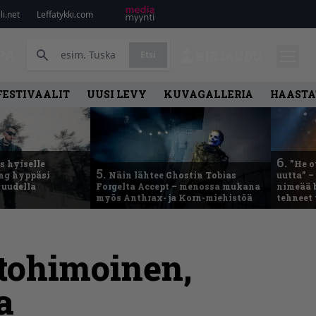
i.net
Leffatykki.com
PA
Etsi
KIRJAUDU
FESTIVAALIT
UUSI LEVY
KUVAGALLERIA
HAASTA
6.
 hyiselle
”He o
5.
ing hyppäsi
Näin lähtee Ghostin Tobias
uutta” –
 uudella
Forgelta Accept – menossa mukana
nimeää b
myös Anthrax- ja Korn-miehistöä
tehneet
tohimoinen,
a