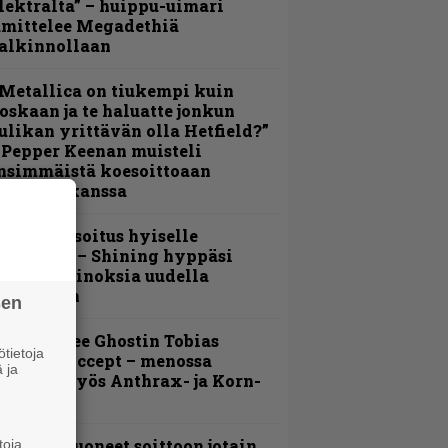
lektralta” – huippu-uimari
amittelee Megadethiä
alkinnollaan
Metallica on tiukempi kuin
oskaan ja te haluatte jonkun
ulikan yrittävän olla Hetfield?”
 Pepper Keenan muisteli
nsimmäistä koesoittoaan
evijätin kanssa
unnianosoitus hyiselle
ohjolalle – Shining hyppäsi
eskelle kinoksia uudella
ideollaan
sen
äin lähtee Ghostin Tobias
tietoja
orgelta Accept – menossa
 ja
ukana myös Anthrax- ja Korn-
iehistöä
He ovat tuoneet soittoon jotain
toja