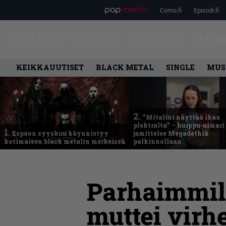
Como.fi
Episodi.fi
ETUSIVU
UUTISET
LEVY
KEIKKAUUTISET
BLACK METAL
SINGLE
MUS
2.
”Mitalini näyttää ihan
plektralta” – huippu-uimari
1.
Espoon syyskuu käynnistyy
jamittelee Megadethiä
kotimaisen black metalin merkeissä
palkinnollaan
Parhaimmill
muttei virh