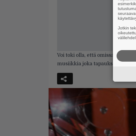
esimerkiks
tutustuma
seuraaval
käytettäv
Jotkin te
oikeutett
välilehdel
Voi toki olla, että omissa resepto
musiikkia joka tapauksessa.