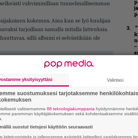
p
n selkeästi vahvimmillaan tunnelmallisemman
j
p
sijakoinen kokemus. Aina kun se lyö kuulijan
”
aavaksi tarjoillaan samalla mitalla latteuksia.
k
auttavaa, sillä albumi ei selvästikään ole
n
–
e
h
K
P
vostamme yksityisyyttäsi
Valintasi
k
v
semme suostumuksesi tarjotaksemme henkilökohtai
ökokemuksen
N
lellisesti valitsemamme
88 teknologiakumppania
hyödynnämme henkilö
F
semme paremman käyttäjäkokemuksen sekä kohdentaaksemme sisältöä
m
a.
m
ällä suostut tietojesi käyttöön seuraavasti
”
laitetunnisteita ja tallennamme evästeitä laitteellesi saadaksemme tie