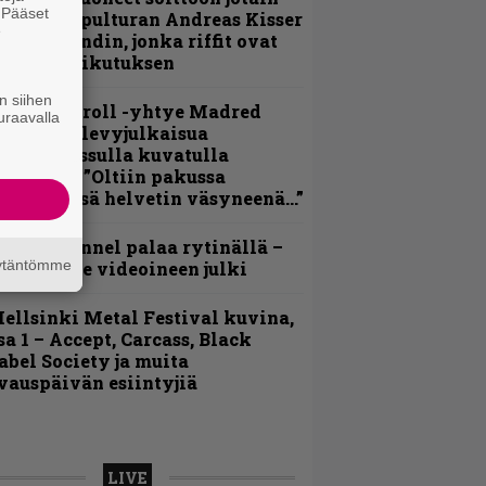
. Pääset
utta” – Sepulturan Andreas Kisser
e
imeää bändin, jonka riffit ovat
ehneet vaikutuksen
n siihen
hrash ’n’ roll -yhtye Madred
uraavalla
yydittää levyjulkaisua
eikkareissulla kuvatulla
ideolla – ”Oltiin pakussa
usihädässä helvetin väsyneenä…”
lind Channel palaa rytinällä –
äytäntömme
uplasingle videoineen julki
ellsinki Metal Festival kuvina,
sa 1 – Accept, Carcass, Black
abel Society ja muita
vauspäivän esiintyjiä
LIVE