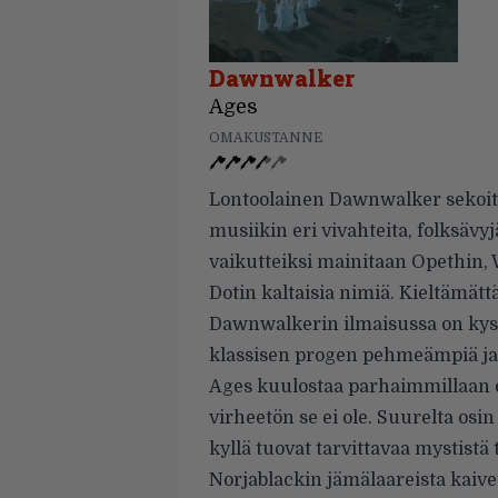
Dawnwalker
Ages
OMAKUSTANNE
Lontoolainen Dawnwalker sekoitta
musiikin eri vivahteita, folksävyj
vaikutteiksi mainitaan Opethin, 
Dotin kaltaisia nimiä. Kieltämät
Dawnwalkerin ilmaisussa on kyse
klassisen progen pehmeämpiä ja
Ages kuulostaa parhaimmillaan ee
virheetön se ei ole. Suurelta osin
kyllä tuovat tarvittavaa mystist
Norjablackin jämälaareista kaivet