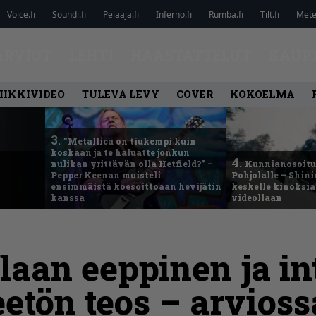
Voice.fi
Soundi.fi
Pelaaja.fi
Inferno.fi
Rumba.fi
Tilt.fi
Metel
ARVIOT
LEHTI
HAASTATTELUT
KAUP
IIKKIVIDEO
TULEVA LEVY
COVER
KOKOELMA
3.
”Metallica on tiukempi kuin
koskaan ja te haluatte jonkun
4.
nulikan yrittävän olla Hetfield?” –
Kunnianosoitus
Pepper Keenan muisteli
Pohjolalle – Shin
ensimmäistä koesoittoaan hevijätin
keskelle kinoksia
kanssa
videollaan
aan eeppinen ja in
eetön teos – arvioss