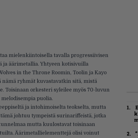
a mielenkiintoisella tavalla progressiivisen
ä ja äärimetallia. Yhtyeen kotisivuilla
Wolves in the Throne Roomin, Toolin ja Kayo
tä nämä ryhmät kuvastavatkin sitä, mistä
. Toisinaan orkesteri syleilee myös 70-luvun
 melodisempia puolia.
ppiseltä ja intohimoiselta teokselta, mutta
k
 tämä johtuu tympeistä surinariffeistä, jotka
m
ä tunnelmaa mutta kuulostavat toisinaan
uilta. Äärimetallielementtejä olisi voinut
”