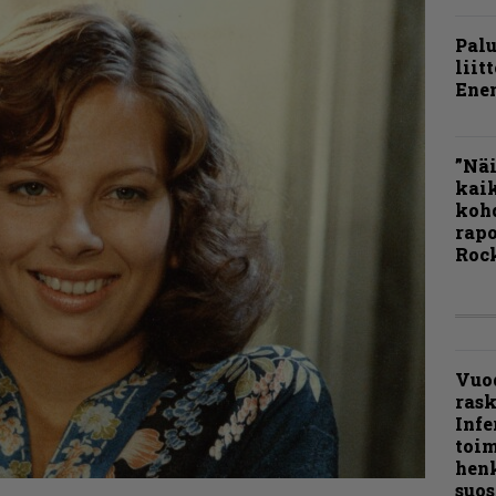
Pal
liit
Ene
”Näi
kaik
kohd
rapo
Rock
Vuo
ras
Infe
toi
henk
suos