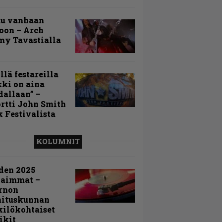
uu vanhaan
toon – Arch
my Tavastialla
llä festareilla
ki on aina
allaan” –
rtti John Smith
 Festivalista
KOLUMNIT
den 2025
kaimmat –
rnon
mituskunnan
ilökohtaiset
ikit