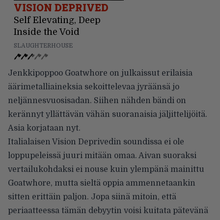
VISION DEPRIVED
Self Elevating, Deep
Inside the Void
SLAUGHTERHOUSE
Jenkkipoppoo Goatwhore on julkaissut erilaisia
äärimetalliaineksia sekoittelevaa jyräänsä jo
neljännesvuosisadan. Siihen nähden bändi on
kerännyt yllättävän vähän suoranaisia jäljittelijöitä.
Asia korjataan nyt.
Italialaisen Vision Deprivedin soundissa ei ole
loppupeleissä juuri mitään omaa. Aivan suoraksi
vertailukohdaksi ei nouse kuin ylempänä mainittu
Goatwhore, mutta sieltä oppia ammennetaankin
sitten erittäin paljon. Jopa siinä mitoin, että
periaatteessa tämän debyytin voisi kuitata pätevänä