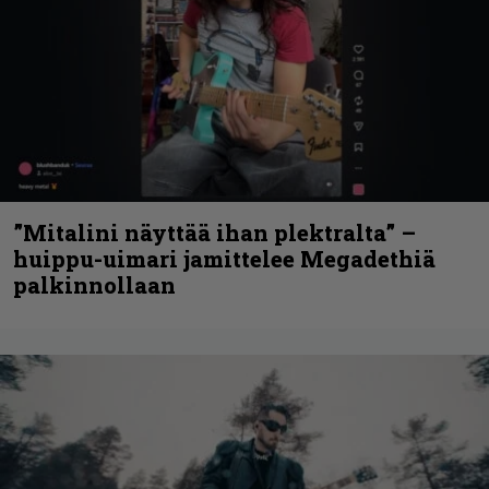
”Mitalini näyttää ihan plektralta” –
huippu-uimari jamittelee Megadethiä
palkinnollaan