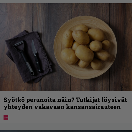
Syötkö perunoita näin? Tutkijat löysivät
yhteyden vakavaan kansansairauteen