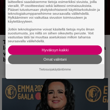
laitteellesi saadaksemme tietoja esimerkiksi sivuista, joilla
vierailit, IP-osoitteestasi sekä laitteesi ominaisuuksista.
Pääset tutustumaan yksityiskohtaisesti käyttötarkoituksiin ja
teknologiakumppaneihimme seuraavalla välilehdellä.
Hylkääminen voi vaikuttaa sivuston toimivuuteen ja
käytettävyyteen.
Jotkin teknologiamme voivat käsitellä tietoja myös ilman
suostumusta, jos niillä on siihen oikeutettu peruste. Voit
vastustaa tätä tai muuttaa asetuksiasi milloin tahansa
Thrash ’n’ roll -yhtye Madred ryydittää
seuraavalla välilehdellä.
levyjulkaisua keikkareissulla kuvatulla
Hyväksyn kaikki
videolla – ”Oltiin pakussa kusihädässä
helvetin väsyneenä…”
Omat valintani
Tietosuojakäytäntömme