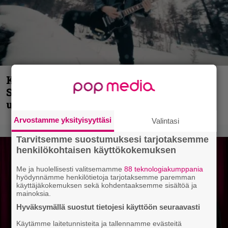
Kunnianosoitus hyiselle Pohjolalle –
Shining hyppäsi keskelle kinoksia
uudella videollaan
Arvostamme yksityisyyttäsi
Valintasi
Tarvitsemme suostumuksesi tarjotaksemme
henkilökohtaisen käyttökokemuksen
Me ja huolellisesti valitsemamme
88 teknologiakumppania
hyödynnämme henkilötietoja tarjotaksemme paremman
käyttäjäkokemuksen sekä kohdentaaksemme sisältöä ja
mainoksia.
Hyväksymällä suostut tietojesi käyttöön seuraavasti
Käytämme laitetunnisteita ja tallennamme evästeitä