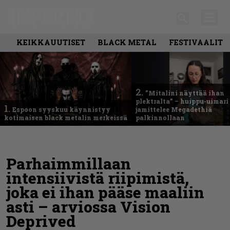
KEIKKAUUTISET
BLACK METAL
FESTIVAALIT
2.
”Mitalini näyttää ihan
plektralta” – huippu-uimari
1.
Espoon syyskuu käynnistyy
jamittelee Megadethiä
kotimaisen black metalin merkeissä
palkinnollaan
Parhaimmillaan
intensiivistä riipimistä,
joka ei ihan pääse maaliin
asti – arviossa Vision
Deprived