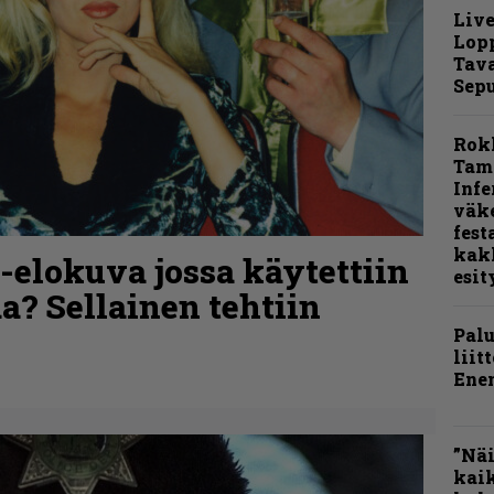
Live
Lop
Tava
Sepu
Rok
Tamp
Infe
väk
fest
kak
o-elokuva jossa käytettiin
esit
a? Sellainen tehtiin
Pal
liit
Ene
”Näi
kaik