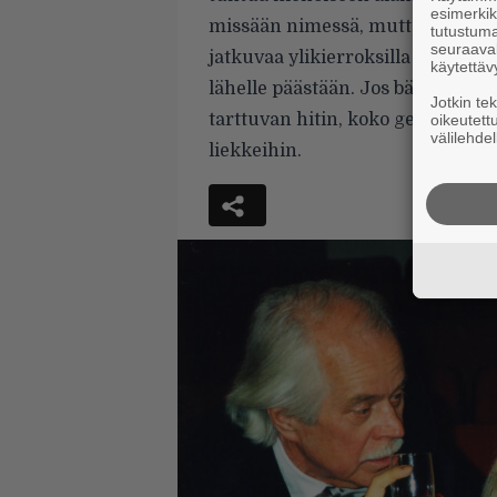
esimerkiks
missään nimessä, mutta tällaiselt
tutustuma
seuraaval
jatkuvaa ylikierroksilla käymistä
käytettäv
lähelle päästään. Jos bändi pyst
Jotkin te
tarttuvan hitin, koko genren toim
oikeutett
välilehdel
liekkeihin.