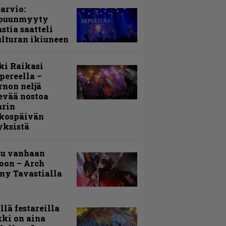
arvio:
puunmyyty
stia saatteli
lturan ikiuneen
ki Raikasi
ereella –
rnon neljä
evää nostoa
arin
kospäivän
yksistä
uu vanhaan
toon – Arch
my Tavastialla
llä festareilla
ki on aina