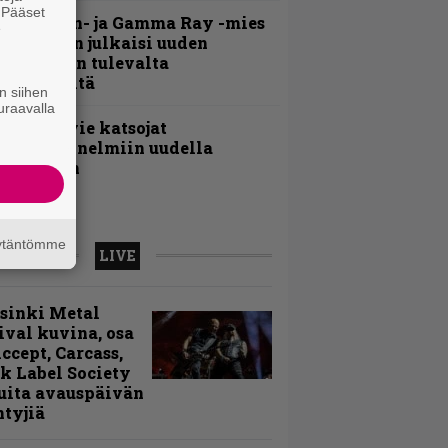
. Pääset
Helloween- ja Gamma Ray -mies
e
ai Hansen julkaisi uuden
aistiaisen tulevalta
oololevyltä
n siihen
uraavalla
nthrax vie katsojat
eikkatunnelmiin uudella
ideollaan
äytäntömme
LIVE
sinki Metal
ival kuvina, osa
Accept, Carcass,
k Label Society
uita avauspäivän
ntyjiä