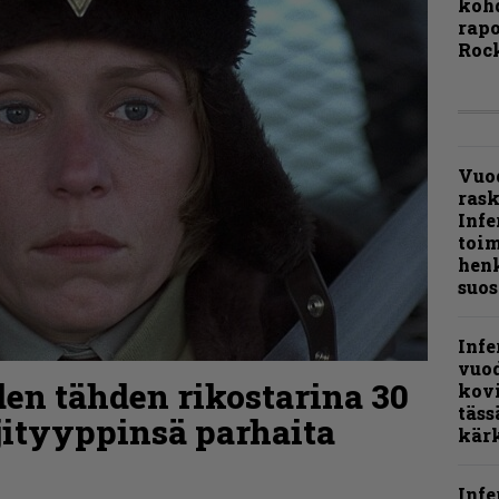
kohd
rapo
Rock
Vuo
ras
Infe
toi
henk
suos
Infe
vuo
den tähden rikostarina 30
kov
täss
jityyppinsä parhaita
kär
Infe