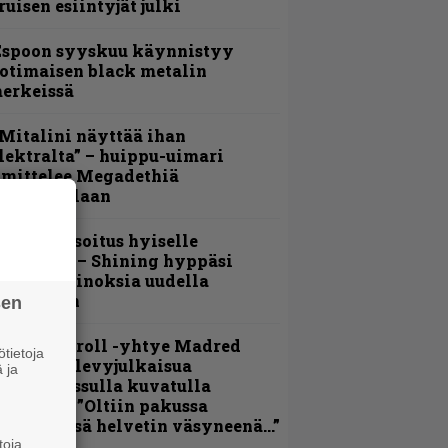
ruisen esiintyjät julki
Espoon syyskuu käynnistyy
otimaisen black metalin
erkeissä
Mitalini näyttää ihan
lektralta” – huippu-uimari
amittelee Megadethiä
alkinnollaan
unnianosoitus hyiselle
ohjolalle – Shining hyppäsi
eskelle kinoksia uudella
ideollaan
sen
hrash ’n’ roll -yhtye Madred
tietoja
yydittää levyjulkaisua
 ja
eikkareissulla kuvatulla
ideolla – ”Oltiin pakussa
usihädässä helvetin väsyneenä…”
toja