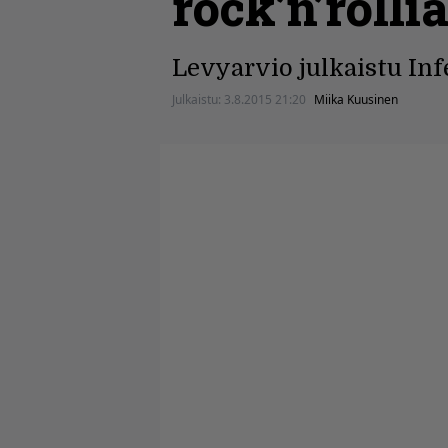
rock’n’rolli
Levyarvio julkaistu Inf
Julkaistu:
3.8.2015 21:20
Miika Kuusinen