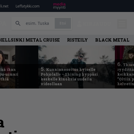
i.net
Leffatykki.com
PA
Etsi
KIRJAUDU
HELLSINKI METAL CRUISE
RISTEILY
BLACK METAL
6.
Thras
5.
tää ihan
Kunnianosoitus hyiselle
ryydittä
ppu-uimari
Pohjolalle – Shining hyppäsi
keikkare
ethiä
keskelle kinoksia uudella
”Oltiin
videollaan
helveti
a