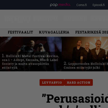
Como.fi
Episodi.fi
ETUSIVU
UUTISET
LEVY
FESTIVAALIT
KUVAGALLERIA
FESTARIKESÄ 20
1.
Hellsinki Metal Festival kuvina,
osa 1 – Accept, Carcass, Black Label
2.
Society ja muita avauspäivän
Loppuvuoden Hellsinki 
esiintyjiä
Cruisen esiintyjät julki
LEVYARVIO
HARD ACTION
”Perusasioi