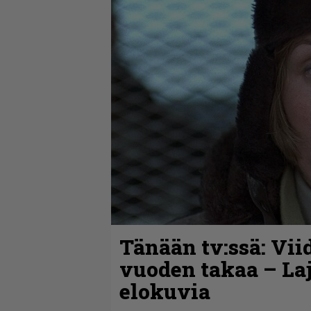
Tänään tv:ssä: Vii
vuoden takaa – La
elokuvia