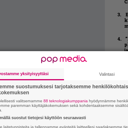
C
k
m
”
p
j
p
K
vostamme yksityisyyttäsi
P
Valintasi
k
v
semme suostumuksesi tarjotaksemme henkilökohtai
ökokemuksen
T
lellisesti valitsemamme
88 teknologiakumppania
hyödynnämme henkilö
r
semme paremman käyttäjäkokemuksen sekä kohdentaaksemme sisältöä
k
a.
v
ällä suostut tietojesi käyttöön seuraavasti
aakin, puolivälin tienoilla meininki alkaa
k
ttelulta. Suuri kauneusvirhe tämä ei ole,
laitetunnisteita ja tallennamme evästeitä laitteellesi saadaksemme tie