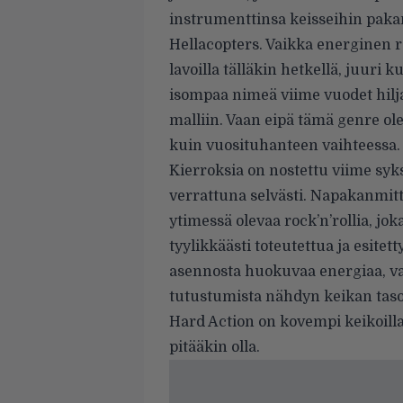
instrumenttinsa keisseihin pakan
Hellacopters. Vaikka energinen 
lavoilla tälläkin hetkellä, juuri
isompaa nimeä viime vuodet hilj
malliin. Vaan eipä tämä genre ole
kuin vuosituhanteen vaihteessa.
Kierroksia on nostettu viime syk
verrattuna selvästi. Napakanmit
ytimessä olevaa rock’n’rollia, jo
tyylikkäästi toteutettua ja esitet
asennosta huokuvaa energiaa, va
tutustumista nähdyn keikan tasoll
Hard Action on kovempi keikoilla
pitääkin olla.