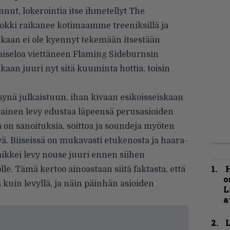
nut, lokerointia itse ihmetellyt The
rokki raikanee kotimaamme treeniksillä ja
 kukaan ei ole kyennyt tekemään itsestään
aiseloa viettäneen Flaming Sideburnsin
kaan juuri nyt sitä kuuminta hottia, toisin
synä julkaistuun, ihan kivaan esikoisseiskaan
tainen levy edustaa läpeensä perusasioiden
ka on sanoituksia, soittoa ja soundeja myöten
tyä. Biiseissä on mukavasti etukenosta ja haara-
ikkei levy nouse juuri ennen siihen
H
e. Tämä kertoo ainoastaan siitä faktasta, että
o
 kuin levyllä, ja näin päinhän asioiden
L
a