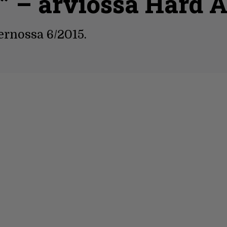
a” – arviossa Hard 
ernossa 6/2015.