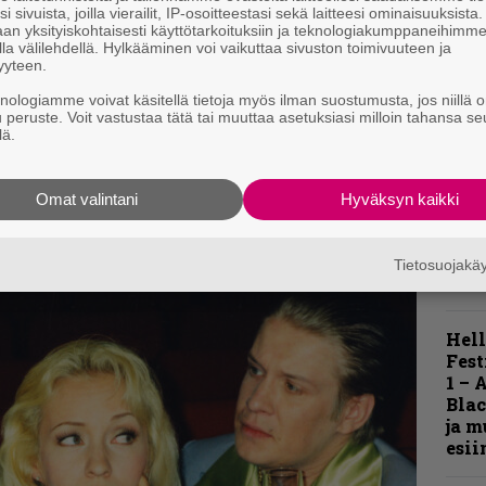
i sivuista, joilla vierailit, IP-osoitteestasi sekä laitteesi ominaisuuksista
a musiikilta odottaa, tai pikemminkin vaatii,
an yksityiskohtaisesti käyttötarkoituksiin ja teknologiakumppaneihimm
K
la välilehdellä. Hylkääminen voi vaikuttaa sivuston toimivuuteen ja
. Siihen Hard Action ei vielä pysty, mutta
yyteen.
m
yisi suoltamaan jatkossa muutaman oikeasti
s
knologiamme voivat käsitellä tietoja myös ilman suostumusta, jos niillä o
inta saattaisi roihahtaa taas hiilloksesta
u peruste. Voit vastustaa tätä tai muuttaa asetuksiasi milloin tahansa se
lä.
A
k
v
Omat valintani
Hyväksyn kaikki
Tietosuojak
Hell
Fest
1 – 
Blac
ja m
esii