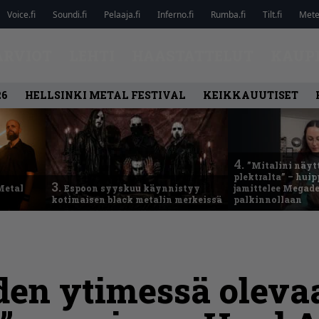
Voice.fi
Soundi.fi
Pelaaja.fi
Inferno.fi
Rumba.fi
Tilt.fi
Metel
ARVIOT
LEHTI
HAASTATTELUT
KAUP
26
HELLSINKI METAL FESTIVAL
KEIKKAUUTISET
4.
”Mitalini näyt
plektralta” – hui
3.
Metal
Espoon syyskuu käynnistyy
jamittelee Megad
kotimaisen black metalin merkeissä
palkinnollaan
den ytimessä oleva