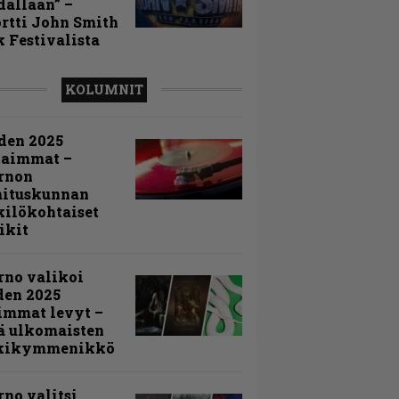
allaan” –
rtti John Smith
 Festivalista
KOLUMNIT
den 2025
kaimmat –
rnon
mituskunnan
ilökohtaiset
ikit
rno valikoi
den 2025
immat levyt –
ä ulkomaisten
kikymmenikkö
rno valitsi