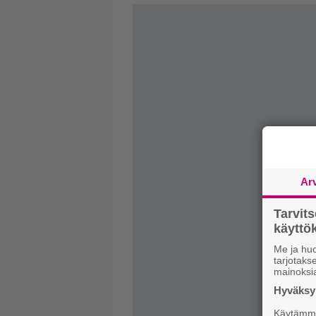
Ar
Tarvit
käytt
Me ja huo
tarjotak
mainoksi
Hyväksym
Käytämme 