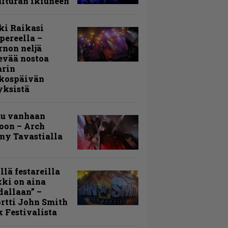
lturan ikiuneen
ki Raikasi
ereella –
rnon neljä
evää nostoa
arin
kospäivän
yksistä
uu vanhaan
toon – Arch
my Tavastialla
llä festareilla
ki on aina
allaan” –
rtti John Smith
 Festivalista