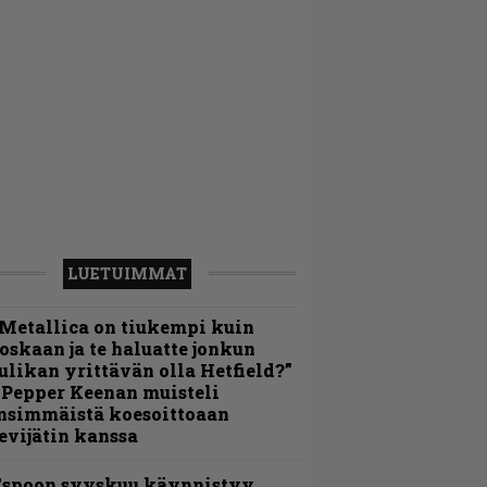
LUETUIMMAT
Metallica on tiukempi kuin
oskaan ja te haluatte jonkun
ulikan yrittävän olla Hetfield?”
 Pepper Keenan muisteli
nsimmäistä koesoittoaan
evijätin kanssa
Espoon syyskuu käynnistyy