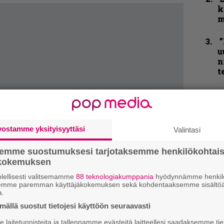
k
m
”
u
n
t
N
F
m
m
vostamme yksityisyyttäsi
Valintasi
B
semme suostumuksesi tarjotaksemme henkilökohtai
t
ökokemuksen
lellisesti valitsemamme
88 teknologiakumppania
hyödynnämme henkilö
semme paremman käyttäjäkokemuksen sekä kohdentaaksemme sisältöä
K
a.
m
ällä suostut tietojesi käyttöön seuraavasti
s
laitetunnisteita ja tallennamme evästeitä laitteellesi saadaksemme tie