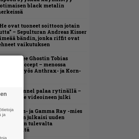
otimaisen black metalin
erkeissä
He ovat tuoneet soittoon jotain
utta” – Sepulturan Andreas Kisser
imeää bändin, jonka riffit ovat
ehneet vaikutuksen
äin lähtee Ghostin Tobias
orgelta Accept – menossa
ukana myös Anthrax- ja Korn-
iehistöä
lind Channel palaa rytinällä –
sen
uplasingle videoineen julki
tietoja
Helloween- ja Gamma Ray -mies
 ja
ai Hansen julkaisi uuden
aistiaisen tulevalta
oololevyltä
toja