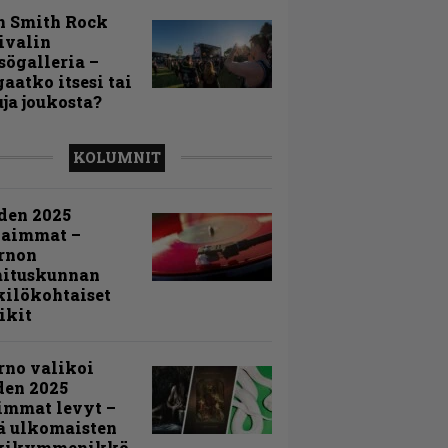
n Smith Rock
ivalin
sögalleria –
aatko itsesi tai
uja joukosta?
KOLUMNIT
den 2025
kaimmat –
rnon
mituskunnan
ilökohtaiset
ikit
rno valikoi
den 2025
immat levyt –
ä ulkomaisten
kikymmenikkö