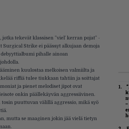
, jotka tekevät klassisen ”viel’ kerran pojat” -
 Surgical Strike ei päässyt alkujaan demoja
 debyyttialbumi pihalle ainoan
johdolla.
ääminen kuulostaa melkoisen valmiilta ja
elää riffiä tulee tiukkaan tahtiin ja soittajat
”
oniat ja pienet melodiset jipot ovat
k
yleisote onkin päällekäyvän aggressiivinen.
n
 tosin puuttuvan välillä aggressio, mikä syö
–
e
tiä.
h
n, mutta se maaginen jokin jää vielä tietyn
maan.