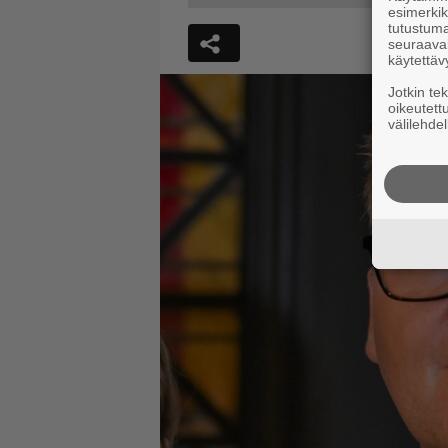
esimerkiks
tutustuma
seuraaval
käytettäv
Jotkin te
oikeutett
välilehdel