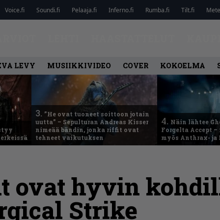
Voice.fi
Soundi.fi
Pelaaja.fi
Inferno.fi
Rumba.fi
Tilt.fi
Metel
ARVIOT
LEHTI
HAASTATTELUT
KAUP
EVA LEVY
MUSIIKKIVIDEO
COVER
KOKOELMA
3.
”He ovat tuoneet soittoon jotain
4.
uutta” – Sepulturan Andreas Kisser
Näin lähtee Gh
styy
nimeää bändin, jonka riffit ovat
Forgelta Accept 
erkeissä
tehneet vaikutuksen
myös Anthrax- ja
t ovat hyvin kohdil
rgical Strike