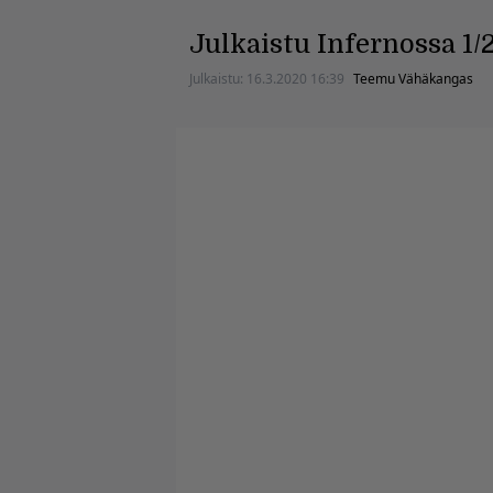
Julkaistu Infernossa 1/
Julkaistu:
16.3.2020 16:39
Teemu Vähäkangas