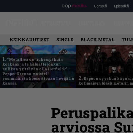
Como.fi
Episodi.fi
ETUSIVU
UUTISET
LEVY
KEIKKAUUTISET
SINGLE
BLACK METAL
TUL
1.
”Metallica on tiukempi kuin
koskaan ja te haluatte jonkun
nulikan yrittävän olla Hetfield?” –
Pepper Keenan muisteli
2.
ensimmäistä koesoittoaan hevijätin
Espoon syyskuu käynni
kanssa
kotimaisen black metalin m
Peruspalika
arviossa Su