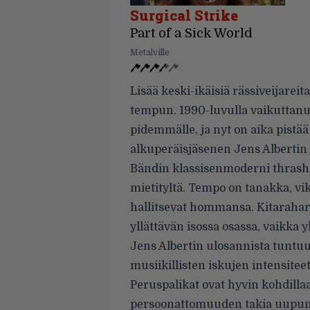
Surgical Strike
Part of a Sick World
Metalville
Lisää keski-ikäisiä rässiveijareita
tempun. 1990-luvulla vaikuttanut
pidemmälle, ja nyt on aika pistää
alkuperäisjäsenen Jens Albertin 
Bändin klassisenmoderni thrash
mietityltä. Tempo on tanakka, vikk
hallitsevat hommansa. Kitaraharm
yllättävän isossa osassa, vaikka 
Jens Albertin ulosannista tuntuu
musiikillisten iskujen intensiteet
Peruspalikat ovat hyvin kohdillaa
persoonattomuuden takia uupu