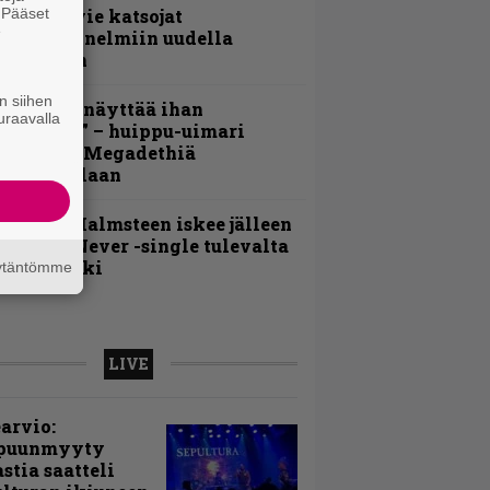
. Pääset
nthrax vie katsojat
e
eikkatunnelmiin uudella
ideollaan
n siihen
Mitalini näyttää ihan
uraavalla
lektralta” – huippu-uimari
amittelee Megadethiä
alkinnollaan
ngwie Malmsteen iskee jälleen
 Now or Never -single tulevalta
evyltä julki
äytäntömme
LIVE
arvio:
puunmyyty
stia saatteli