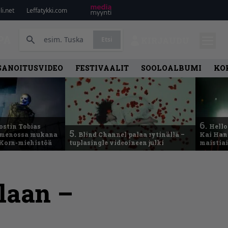
i.net
Leffatykki.com
PA
Etsi
KIRJAUDU
SANOITUSVIDEO
FESTIVAALIT
SOOLOALBUMI
KO
6.
ostin Tobias
Hello
5.
– menossa mukana
Blind Channel palaa rytinällä –
Kai Hans
 Korn-miehistöä
tuplasingle videoineen julki
maistiai
laan –