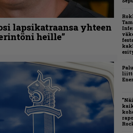
Sepu
Rok
Tamp
osi lapsikatraansa yhteen
Infe
rintöni heille”
väk
fest
kak
esit
Pal
liit
Ene
”Näi
kaik
kohd
rapo
Rock