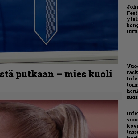
Joh
Fest
ylei
bong
tutt
Vuo
iestä putkaan – mies kuoli
ras
Infe
toi
henk
suos
Infe
vuo
kov
täss
kär