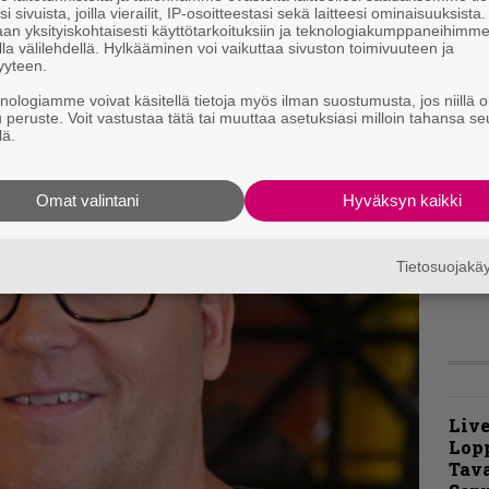
i sivuista, joilla vierailit, IP-osoitteestasi sekä laitteesi ominaisuuksista
A
an yksityiskohtaisesti käyttötarkoituksiin ja teknologiakumppaneihimm
k
la välilehdellä. Hylkääminen voi vaikuttaa sivuston toimivuuteen ja
v
yyteen.
knologiamme voivat käsitellä tietoja myös ilman suostumusta, jos niillä o
”
u peruste. Voit vastustaa tätä tai muuttaa asetuksiasi milloin tahansa se
p
lä.
j
p
Omat valintani
Hyväksyn kaikki
Y
–
l
Tietosuojak
Live
Lop
Tava