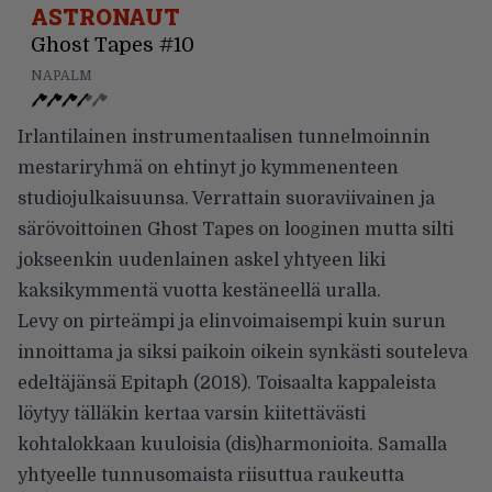
ASTRONAUT
Ghost Tapes #10
NAPALM
Irlantilainen instrumentaalisen tunnelmoinnin
mestariryhmä on ehtinyt jo kymmenenteen
studiojulkaisuunsa. Verrattain suoraviivainen ja
särövoittoinen Ghost Tapes on looginen mutta silti
jokseenkin uudenlainen askel yhtyeen liki
kaksikymmentä vuotta kestäneellä uralla.
Levy on pirteämpi ja elinvoimaisempi kuin surun
innoittama ja siksi paikoin oikein synkästi souteleva
edeltäjänsä Epitaph (2018). Toisaalta kappaleista
löytyy tälläkin kertaa varsin kiitettävästi
kohtalokkaan kuuloisia (dis)harmonioita. Samalla
yhtyeelle tunnusomaista riisuttua raukeutta