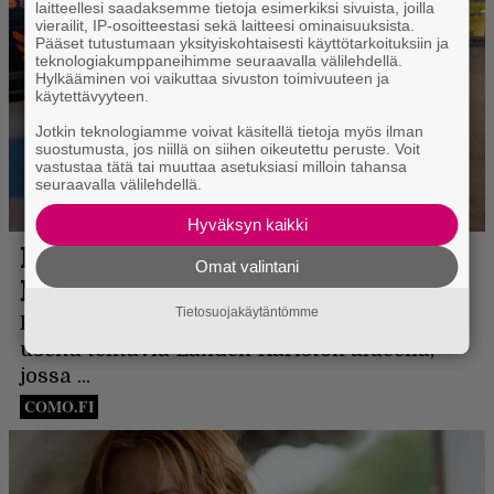
laitteellesi saadaksemme tietoja esimerkiksi sivuista, joilla
vierailit, IP-osoitteestasi sekä laitteesi ominaisuuksista.
Pääset tutustumaan yksityiskohtaisesti käyttötarkoituksiin ja
teknologiakumppaneihimme seuraavalla välilehdellä.
Hylkääminen voi vaikuttaa sivuston toimivuuteen ja
käytettävyyteen.
Jotkin teknologiamme voivat käsitellä tietoja myös ilman
suostumusta, jos niillä on siihen oikeutettu peruste. Voit
vastustaa tätä tai muuttaa asetuksiasi milloin tahansa
seuraavalla välilehdellä.
Hyväksyn kaikki
Omat valintani
Tietosuojakäytäntömme