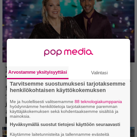
Arvostamme yksityisyyttäsi
Valintasi
Tarvitsemme suostumuksesi tarjotaksemme
henkilökohtaisen käyttökokemuksen
Me ja huolellisesti valitsemamme
88 teknologiakumppania
hyödynnämme henkilötietoja tarjotaksemme paremman
käyttäjäkokemuksen sekä kohdentaaksemme sisältöä ja
mainoksia.
Hyväksymällä suostut tietojesi käyttöön seuraavasti
Käytämme laitetunnisteita ja tallennamme evästeitä