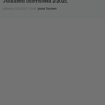
Julkaistu Infernossa 2/2021.
Julkaistu:
22.4.2021 15:46
Joona Turunen