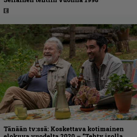
Tänään tv:ssä: Koskettava kotimainen
elokuva vuodelta 2020 – ”Tehty isolla