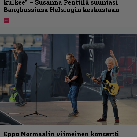
kulkee” – Susanna Penttilä suuntasi
Bangbussinsa Helsingin keskustaan
Eppu Normaalin viimeinen konsertti