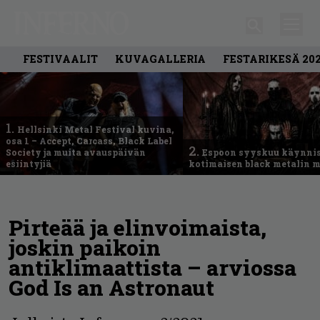
FESTIVAALIT
KUVAGALLERIA
FESTARIKESÄ 20
1.
Hellsinki Metal Festival kuvina,
osa 1 – Accept, Carcass, Black Label
2.
Society ja muita avauspäivän
Espoon syyskuu käynni
esiintyjiä
kotimaisen black metalin m
Pirteää ja elinvoimaista,
joskin paikoin
antiklimaattista – arviossa
God Is an Astronaut