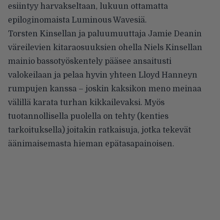
esiintyy harvakseltaan, lukuun ottamatta
epiloginomaista Luminous Wavesiä.
Torsten Kinsellan ja paluumuuttaja Jamie Deanin
väreilevien kitaraosuuksien ohella Niels Kinsellan
mainio bassotyöskentely pääsee ansaitusti
valokeilaan ja pelaa hyvin yhteen Lloyd Hanneyn
rumpujen kanssa – joskin kaksikon meno meinaa
välillä karata turhan kikkailevaksi. Myös
tuotannollisella puolella on tehty (kenties
tarkoituksella) joitakin ratkaisuja, jotka tekevät
äänimaisemasta hieman epätasapainoisen.