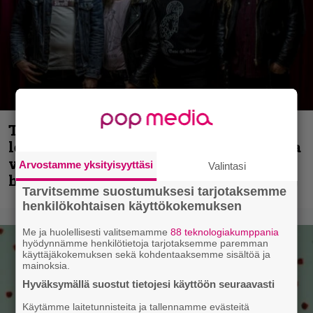
Thrash ’n’ roll -yhtye Madred ryydittää
levyjulkaisua keikkareissulla kuvatulla
videolla – ”Oltiin pakussa kusihädässä
Arvostamme yksityisyyttäsi
Valintasi
helvetin väsyneenä…”
Tarvitsemme suostumuksesi tarjotaksemme
henkilökohtaisen käyttökokemuksen
Me ja huolellisesti valitsemamme
88 teknologiakumppania
hyödynnämme henkilötietoja tarjotaksemme paremman
käyttäjäkokemuksen sekä kohdentaaksemme sisältöä ja
mainoksia.
Hyväksymällä suostut tietojesi käyttöön seuraavasti
Käytämme laitetunnisteita ja tallennamme evästeitä