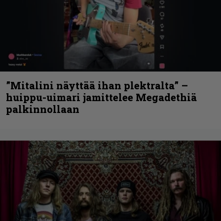
”Mitalini näyttää ihan plektralta” –
huippu-uimari jamittelee Megadethiä
palkinnollaan