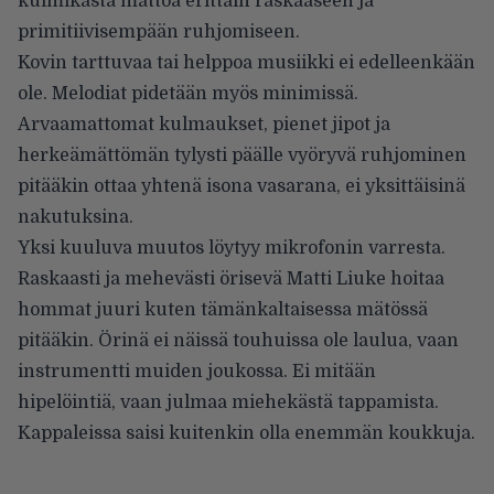
kulmikasta mättöä erittäin raskaaseen ja
primitiivisempään ruhjomiseen.
Kovin tarttuvaa tai helppoa musiikki ei edelleenkään
ole. Melodiat pidetään myös minimissä.
Arvaamattomat kulmaukset, pienet jipot ja
herkeämättömän tylysti päälle vyöryvä ruhjominen
pitääkin ottaa yhtenä isona vasarana, ei yksittäisinä
nakutuksina.
Yksi kuuluva muutos löytyy mikrofonin varresta.
Raskaasti ja mehevästi örisevä Matti Liuke hoitaa
hommat juuri kuten tämänkaltaisessa mätössä
pitääkin. Örinä ei näissä touhuissa ole laulua, vaan
instrumentti muiden joukossa. Ei mitään
hipelöintiä, vaan julmaa miehekästä tappamista.
Kappaleissa saisi kuitenkin olla enemmän koukkuja.