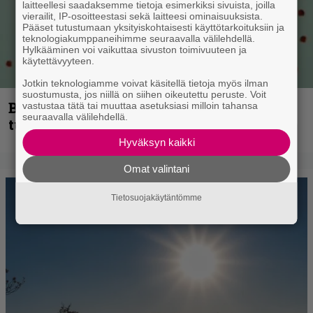
laitteellesi saadaksemme tietoja esimerkiksi sivuista, joilla
vierailit, IP-osoitteestasi sekä laitteesi ominaisuuksista.
Pääset tutustumaan yksityiskohtaisesti käyttötarkoituksiin ja
teknologiakumppaneihimme seuraavalla välilehdellä.
Hylkääminen voi vaikuttaa sivuston toimivuuteen ja
käytettävyyteen.
Jotkin teknologiamme voivat käsitellä tietoja myös ilman
suostumusta, jos niillä on siihen oikeutettu peruste. Voit
Blind Channel palaa rytinällä –
vastustaa tätä tai muuttaa asetuksiasi milloin tahansa
seuraavalla välilehdellä.
tuplasingle videoineen julki
Hyväksyn kaikki
Omat valintani
Tietosuojakäytäntömme