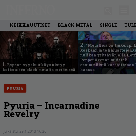
KEIKKAUUTISET
BLACK METAL
SINGLE
TUL
2.
”Metallica on tiukempi 
koskaan ja te haluatte jonk
nulikan yrittävän olla Hetfi
Pepper Keenan muisteli
1.
Espoon syyskuu käynnistyy
ensimmäistä koesoittoaan 
kotimaisen black metalin merkeissä
kanssa
PYURIA
Pyuria – Incarnadine
Revelry
Julkaistu:
29.1.2013 16:26