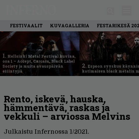
FESTIVAALIT
KUVAGALLERIA
FESTARIKESÄ 20
1.
Hellsinki Metal Festival kuvina,
osa 1 – Accept, Carcass, Black Label
2.
Society ja muita avauspäivän
Espoon syyskuu käynni
esiintyjiä
kotimaisen black metalin m
Rento, iskevä, hauska,
hämmentävä, raskas ja
vekkuli – arviossa Melvins
Julkaistu Infernossa 1/2021.