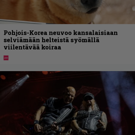
Pohjois-Korea neuvoo kansalaisiaan
selviämään helteistä syömällä
viilentävää koiraa