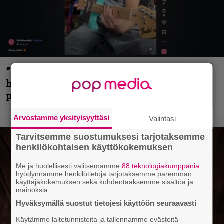
”Mitalini näyttää ihan plektralta” –
huippu-uimari jamittelee Megadethiä
palkinnollaan
Arvostamme yksityisyyttäsi
Valintasi
Tarvitsemme suostumuksesi tarjotaksemme
henkilökohtaisen käyttökokemuksen
Me ja huolellisesti valitsemamme
88 teknologiakumppania
hyödynnämme henkilötietoja tarjotaksemme paremman
käyttäjäkokemuksen sekä kohdentaaksemme sisältöä ja
mainoksia.
Hyväksymällä suostut tietojesi käyttöön seuraavasti
Käytämme laitetunnisteita ja tallennamme evästeitä