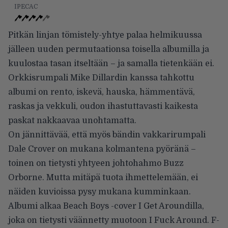
IPECAC
Pitkän linjan tömistely-yhtye palaa helmikuussa
jälleen uuden permutaationsa toisella albumilla ja
kuulostaa tasan itseltään – ja samalla tietenkään ei.
Orkkisrumpali Mike Dillardin kanssa tahkottu
albumi on rento, iskevä, hauska, hämmentävä,
raskas ja vekkuli, oudon ihastuttavasti kaikesta
paskat nakkaavaa unohtamatta.
On jännittävää, että myös bändin vakkarirumpali
Dale Crover on mukana kolmantena pyöränä –
toinen on tietysti yhtyeen johtohahmo Buzz
Orborne. Mutta mitäpä tuota ihmettelemään, ei
näiden kuvioissa pysy mukana kumminkaan.
Albumi alkaa Beach Boys -cover I Get Aroundilla,
joka on tietysti väännetty muotoon I Fuck Around. F-