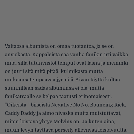
Valtaosa albumista on omaa tuotantoa, ja se on
ansiokasta. Kappaleista saa vanha fanikin irti vaikka
mitä, sillä tutunviistot temput ovat läsnä ja meininki
on juuri sitä mitä pitää: kulmikasta mutta
mukaansatempaavaa jyrinää. Aivan täyttä kultaa
suunnilleen sadas albuminsa ei ole, mutta
fanikatraalle se kelpaa taatusti erinomaisesti.
”Oikeista ” biiseistä Negative No No, Bouncing Rick,
Caddy Daddy ja aimo nivaska muita muistuttavat,
miten loistava yhtye Melvins on. Ja kuten aina,
muun levyn täyttävä perseily alleviivaa loistavuutta.