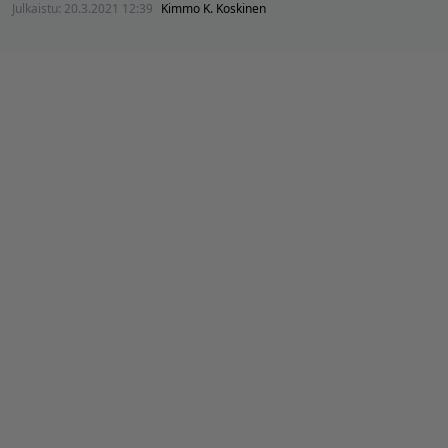
Julkaistu:
20.3.2021 12:39
Kimmo K. Koskinen