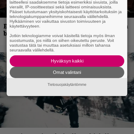
laitteellesi saadaksemme tietoja esimerkiksi sivuista, joilla
vierailit, IP-osoitteestasi sekä laitteesi ominaisuuksista.
Pääset tutustumaan yksityiskohtaisesti käyttötarkoituksiin ja
teknologiakumppaneihimme seuraavalla välilehdellä.
Hylkääminen voi vaikuttaa sivuston toimivuuteen ja
Espoon syyskuu käynnistyy kotimaisen
käytettävyyteen.
black metalin merkeissä
Jotkin teknologiamme voivat käsitellä tietoja myös ilman
suostumusta, jos niillä on siihen oikeutettu peruste. Voit
vastustaa tätä tai muuttaa asetuksiasi milloin tahansa
seuraavalla välilehdellä.
Hyväksyn kaikki
Omat valintani
Tietosuojakäytäntömme