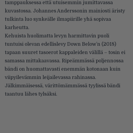
tamppauksessa että utuisemmin jumittavassa
kuvastossa. Johannes Anderssonin mainiosti äristy
tulkinta luo synkeälle ilmapiirille yhä sopivaa
karheutta.
Kehuista huolimatta levyn harmittavin puoli
tuntuisi olevan edellislevy Down Below’n (2018)
tapaan suuret tasoerot kappaleiden välillä – tosin ei
samassa mittakaavassa. Ripeämmässä poljennossa
bändi on huomattavasti enemmän kotonaan kuin
viipyilevämmin leijailevassa rahinassa.
Jälkimmäisessä, värittömämmässä tyylissä bändi
taantuu lähes tylsäksi.