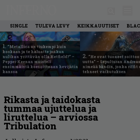
SINGLE
TULEVA LEVY
KEIKKAUUTISET
BLAC
1.
”Metallica on tiukempi kuin
koskaan ja te haluatte jonkun
2.
nulikan yrittävän olla Hetfield?” –
”He ovat tuoneet soittoo
Pepper Keenan muisteli
uutta” – Sepulturan Andreas
ensimmäistä koesoittoaan hevijätin
nimeää bändin, jonka riffit
kanssa
tehneet vaikutuksen
Rikasta ja taidokasta
tummaa ujuttelua ja
liruttelua – arviossa
Tribulation