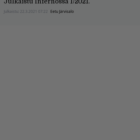
Julkaistu Infernossa 1/2021.
Julkaistu:
22.3.2021 07:22
Eetu Järvisalo