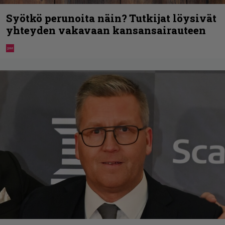
Syötkö perunoita näin? Tutkijat löysivät
yhteyden vakavaan kansansairauteen