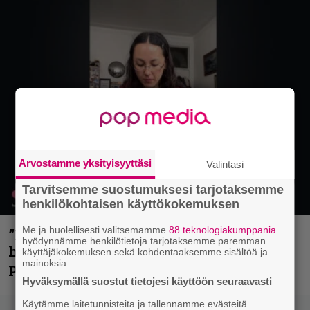
Arvostamme yksityisyyttäsi
Valintasi
Tarvitsemme suostumuksesi tarjotaksemme
henkilökohtaisen käyttökokemuksen
Me ja huolellisesti valitsemamme
88 teknologiakumppania
”Mitalini näyttää ihan plektralta” –
hyödynnämme henkilötietoja tarjotaksemme paremman
huippu-uimari jamittelee Megadethiä
käyttäjäkokemuksen sekä kohdentaaksemme sisältöä ja
mainoksia.
palkinnollaan
Hyväksymällä suostut tietojesi käyttöön seuraavasti
Käytämme laitetunnisteita ja tallennamme evästeitä