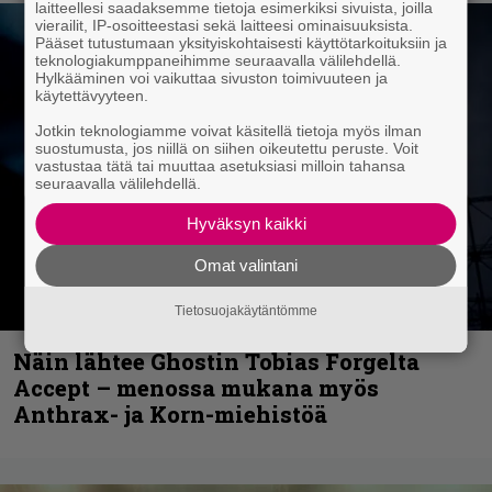
laitteellesi saadaksemme tietoja esimerkiksi sivuista, joilla
vierailit, IP-osoitteestasi sekä laitteesi ominaisuuksista.
Pääset tutustumaan yksityiskohtaisesti käyttötarkoituksiin ja
teknologiakumppaneihimme seuraavalla välilehdellä.
Hylkääminen voi vaikuttaa sivuston toimivuuteen ja
käytettävyyteen.
Jotkin teknologiamme voivat käsitellä tietoja myös ilman
suostumusta, jos niillä on siihen oikeutettu peruste. Voit
vastustaa tätä tai muuttaa asetuksiasi milloin tahansa
seuraavalla välilehdellä.
Hyväksyn kaikki
Omat valintani
Tietosuojakäytäntömme
Näin lähtee Ghostin Tobias Forgelta
Accept – menossa mukana myös
Anthrax- ja Korn-miehistöä