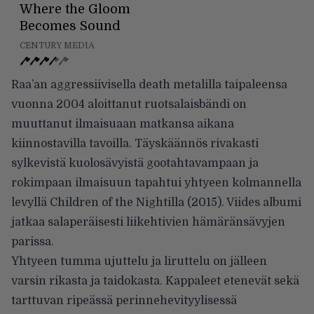
Where the Gloom
Becomes Sound
CENTURY MEDIA
Raa’an aggressiivisella death metalilla taipaleensa
vuonna 2004 aloittanut ruotsalaisbändi on
muuttanut ilmaisuaan matkansa aikana
kiinnostavilla tavoilla. Täyskäännös rivakasti
sylkevistä kuolosävyistä gootahtavampaan ja
rokimpaan ilmaisuun tapahtui yhtyeen kolmannella
levyllä Children of the Nightilla (2015). Viides albumi
jatkaa salaperäisesti liikehtivien hämäränsävyjen
parissa.
Yhtyeen tumma ujuttelu ja liruttelu on jälleen
varsin rikasta ja taidokasta. Kappaleet etenevät sekä
tarttuvan ripeässä perinnehevityylisessä