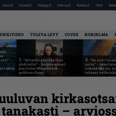
Voice.fi
Soundi.fi
Pelaaja.fi
Inferno.fi
Rumba.fi
Tilt.fi
Metel
ARVIOT
LEHTI
HAASTATTELUT
KAUP
IIKKIVIDEO
TULEVA LEVY
COVER
KOKOELMA
kuin
un
3.
4.
eld?” –
”Mitalini näyttää ihan
”He ovat tuonee
plektralta” – huippu-uimari
uutta” – Sepultur
hevijätin
jamittelee Megadethiä
nimeää bändin, jon
palkinnollaan
tehneet vaikutuk
uuluvan kirkasotsai
tanakasti – arvios