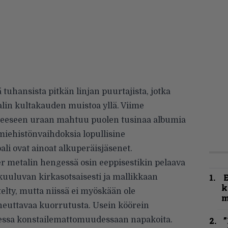
 tuhansista pitkän linjan puurtajista, jotka
lin kultakauden muistoa yllä. Viime
neeseen uraan mahtuu puolen tusinaa albumia
 miehistönvaihdoksia lopullisine
li ovat ainoat alkuperäisjäsenet.
 metalin hengessä osin eeppisestikin pelaava
uuluvan kirkasotsaisesti ja mallikkaan
k
telty, mutta niissä ei myöskään ole
m
euttavaa kuorrutusta. Usein köörein
kessa konstailemattomuudessaan napakoita.
”