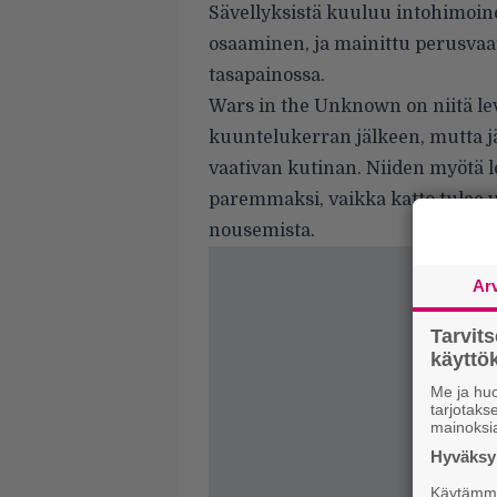
Sävellyksistä kuuluu intohimoi
osaaminen, ja mainittu perusv
tasapainossa.
Wars in the Unknown on niitä levy
kuuntelukerran jälkeen, mutta jä
vaativan
kutinan. Niiden myötä le
paremmaksi, vaikka katto tulee
nousemista.
Ar
Tarvit
käytt
Me ja huo
tarjotak
mainoksi
Hyväksym
Käytämme 