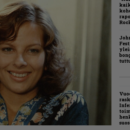
kaik
kohd
rapo
Rock
Joh
Fest
ylei
bong
tutt
Vuo
ras
Infe
toi
henk
suos