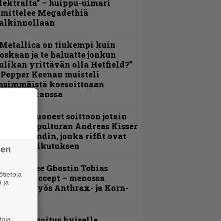
lektralta” – huippu-uimari
amittelee Megadethiä
alkinnollaan
Metallica on tiukempi kuin
oskaan ja te haluatte jonkun
ulikan yrittävän olla Hetfield?”
 Pepper Keenan muisteli
nsimmäistä koesoittoaan
evijätin kanssa
He ovat tuoneet soittoon jotain
utta” – Sepulturan Andreas Kisser
imeää bändin, jonka riffit ovat
ehneet vaikutuksen
sen
äin lähtee Ghostin Tobias
tietoja
orgelta Accept – menossa
 ja
ukana myös Anthrax- ja Korn-
iehistöä
unnianosoitus hyiselle
toja