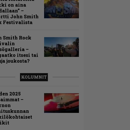
ki on aina
allaan” –
rtti John Smith
 Festivalista
n Smith Rock
ivalin
sögalleria –
aatko itsesi tai
uja joukosta?
KOLUMNIT
den 2025
kaimmat –
rnon
mituskunnan
ilökohtaiset
ikit