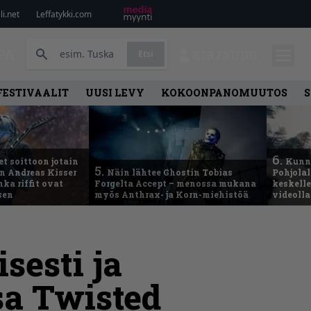
i.net
Leffatykki.com
PA
Etsi
KIRJAUDU
FESTIVAALIT
UUSI LEVY
KOKOONPANOMUUTOS
S
6.
t soittoon jotain
Kunni
5.
an Andreas Kisser
Näin lähtee Ghostin Tobias
Pohjolal
ka riffit ovat
Forgelta Accept – menossa mukana
keskelle
sen
myös Anthrax- ja Korn-miehistöä
videoll
sesti ja
sa Twisted