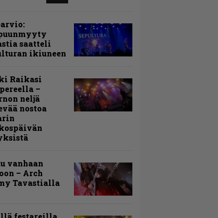
arvio:
puunmyyty
stia saatteli
lturan ikiuneen
ki Raikasi
ereella –
rnon neljä
evää nostoa
arin
kospäivän
yksistä
uu vanhaan
toon – Arch
my Tavastialla
llä festareilla