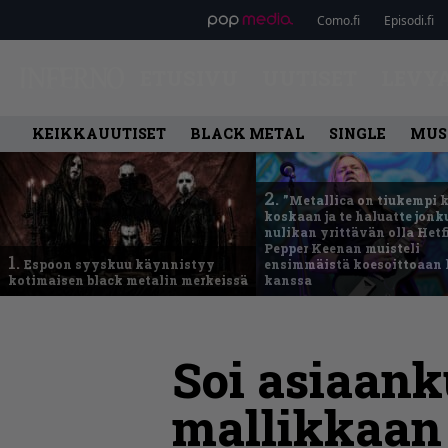
Como.fi
Episodi.fi
ETUSIVU
UUTISET
LEVY
KEIKKAUUTISET
BLACK METAL
SINGLE
MUS
2.
”Metallica on tiukempi 
koskaan ja te haluatte jonk
nulikan yrittävän olla Hetfi
Pepper Keenan muisteli
1.
Espoon syyskuu käynnistyy
ensimmäistä koesoittoaan 
kotimaisen black metalin merkeissä
kanssa
Soi asiaank
mallikkaan 