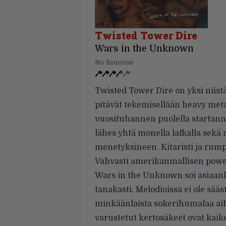
Twisted Tower Dire
Wars in the Unknown
No Remorse
Twisted Tower Dire on yksi niistä
pitävät tekemisellään heavy meta
vuosituhannen puolella startan
lähes yhtä monella lafkalla sekä
menetyksineen. Kitaristi ja rumpa
Vahvasti amerikanmallisen power
Wars in the Unknown soi asiaank
tanakasti. Melodioissa ei ole sääs
minkäänlaista sokerihumalaa aih
varustetut kertosäkeet ovat kai