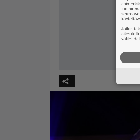
esimerkiks
tutustuma
seuraaval
käytettäv
Jotkin te
oikeutett
välilehdel