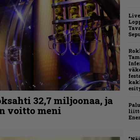
Live
Lop
Tava
Sepu
Rok
Tamp
Infe
väk
fest
kak
esit
ksahti 32,7 miljoonaa, ja
Pal
n voitto meni
liit
Ene
”Näi