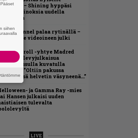
. Pääset
ohjolalle – Shining hyppäsi
e
eskelle kinoksia uudella
ideollaan
n siihen
lind Channel palaa rytinällä –
uraavalla
uplasingle videoineen julki
hrash ’n’ roll -yhtye Madred
yydittää levyjulkaisua
eikkareissulla kuvatulla
ideolla – ”Oltiin pakussa
äytäntömme
usihädässä helvetin väsyneenä…”
Helloween- ja Gamma Ray -mies
ai Hansen julkaisi uuden
aistiaisen tulevalta
oololevyltä
LIVE