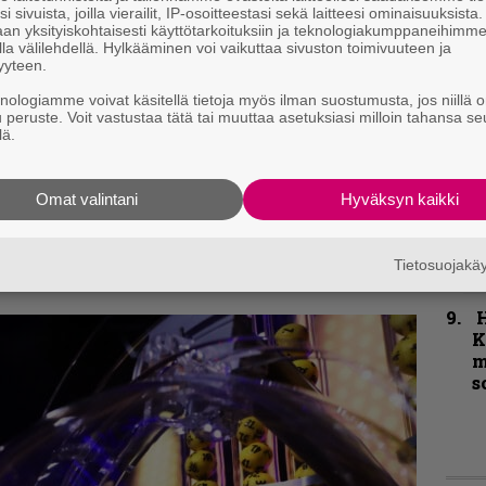
i sivuista, joilla vierailit, IP-osoitteestasi sekä laitteesi ominaisuuksista
P
an yksityiskohtaisesti käyttötarkoituksiin ja teknologiakumppaneihimm
k
la välilehdellä. Hylkääminen voi vaikuttaa sivuston toimivuuteen ja
v
yyteen.
knologiamme voivat käsitellä tietoja myös ilman suostumusta, jos niillä o
B
u peruste. Voit vastustaa tätä tai muuttaa asetuksiasi milloin tahansa se
t
lä.
T
Omat valintani
Hyväksyn kaikki
r
k
v
Tietosuojak
k
K
m
s