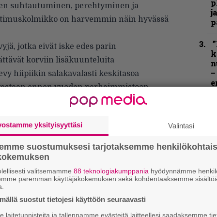
p
nen suhtautuminen, perehtyminen ja
j
aatimuskolmikko on harvemmin näin hyvässä
p
”
jä, jotka eivät iske edes parin
k
ttävät korviin lisäkuunteluita
n
–
vy hiipiikin salakavalasti keskitasoa
e
 vastaan ennen vuoden parhaimmistoon
h
”
u
vostamme yksityisyyttäsi
Valintasi
n
t
semme suostumuksesi tarjotaksemme henkilökohtai
ökokemuksen
N
lellisesti valitsemamme
88 teknologiakumppania
hyödynnämme henkilö
F
semme paremman käyttäjäkokemuksen sekä kohdentaaksemme sisältöä
m
a.
m
ällä suostut tietojesi käyttöön seuraavasti
K
laitetunnisteita ja tallennamme evästeitä laitteellesi saadaksemme tie