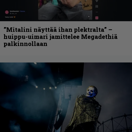
”Mitalini näyttää ihan plektralta” –
huippu-uimari jamittelee Megadethiä
palkinnollaan