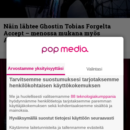
Näin lähtee Ghostin Tobias Forgelta
Accept – menossa mukana myös
Anthrax- ja Korn-miehistöä
Arvostamme yksityisyyttäsi
Valintasi
Tarvitsemme suostumuksesi tarjotaksemme
henkilökohtaisen käyttökokemuksen
Me ja huolellisesti valitsemamme
88 teknologiakumppania
hyödynnämme henkilötietoja tarjotaksemme paremman
käyttäjäkokemuksen sekä kohdentaaksemme sisältöä ja
mainoksia.
Hyväksymällä suostut tietojesi käyttöön seuraavasti
Käytämme laitetunnisteita ja tallennamme evästeitä