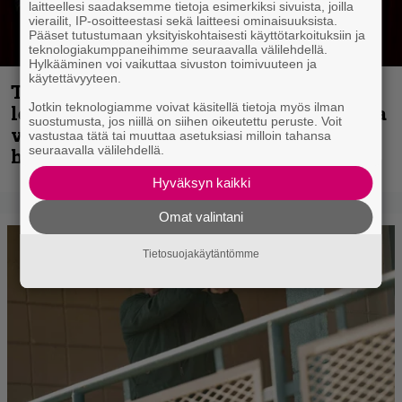
laitteellesi saadaksemme tietoja esimerkiksi sivuista, joilla
vierailit, IP-osoitteestasi sekä laitteesi ominaisuuksista.
Pääset tutustumaan yksityiskohtaisesti käyttötarkoituksiin ja
teknologiakumppaneihimme seuraavalla välilehdellä.
Hylkääminen voi vaikuttaa sivuston toimivuuteen ja
käytettävyyteen.
Thrash ’n’ roll -yhtye Madred ryydittää
Jotkin teknologiamme voivat käsitellä tietoja myös ilman
levyjulkaisua keikkareissulla kuvatulla
suostumusta, jos niillä on siihen oikeutettu peruste. Voit
videolla – ”Oltiin pakussa kusihädässä
vastustaa tätä tai muuttaa asetuksiasi milloin tahansa
seuraavalla välilehdellä.
helvetin väsyneenä…”
Hyväksyn kaikki
Omat valintani
Tietosuojakäytäntömme