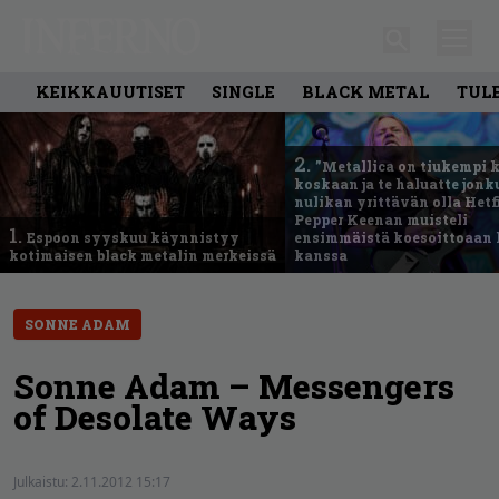
KEIKKAUUTISET
SINGLE
BLACK METAL
TUL
2.
”Metallica on tiukempi 
koskaan ja te haluatte jonk
nulikan yrittävän olla Hetfi
Pepper Keenan muisteli
1.
Espoon syyskuu käynnistyy
ensimmäistä koesoittoaan 
kotimaisen black metalin merkeissä
kanssa
SONNE ADAM
Sonne Adam – Messengers
of Desolate Ways
Julkaistu:
2.11.2012 15:17