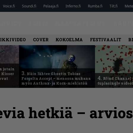
Voice.fi
Soundi.fi
Pelaaja.fi
Inferno.fi
Rumba.fi
Tilt.fi
Metel
ARVIOT
LEHTI
HAASTATTELUT
KAUP
IKKIVIDEO
COVER
KOKOELMA
FESTIVAALIT
B
n jotain
3.
 Kisser
Näin lähtee Ghostin Tobias
4.
 ovat
Forgelta Accept – menossa mukana
Blind Channel 
myös Anthrax- ja Korn-miehistöä
tuplasingle videoi
evia hetkiä – arvio