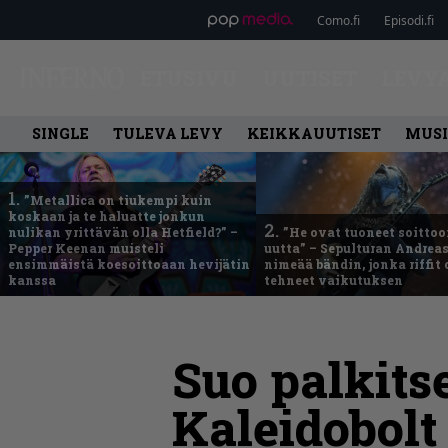
Como.fi
Episodi.fi
ETUSIVU
UUTISET
LEVY
SINGLE
TULEVA LEVY
KEIKKAUUTISET
MUSI
1.
”Metallica on tiukempi kuin
koskaan ja te haluatte jonkun
2.
nulikan yrittävän olla Hetfield?” –
”He ovat tuoneet soittoo
Pepper Keenan muisteli
uutta” – Sepulturan Andreas
ensimmäistä koesoittoaan hevijätin
nimeää bändin, jonka riffit
kanssa
tehneet vaikutuksen
Suo palkits
Kaleidobolt