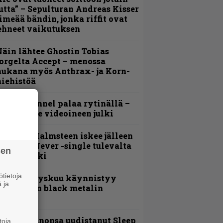
utta” – Sepulturan Andreas Kisser
imeää bändin, jonka riffit ovat
ehneet vaikutuksen
äin lähtee Ghostin Tobias
orgelta Accept – menossa
ukana myös Anthrax- ja Korn-
iehistöä
lind Channel palaa rytinällä –
uplasingle videoineen julki
ngwie Malmsteen iskee jälleen
 Now or Never -single tulevalta
sen
evyltä julki
tietoja
Espoon syyskuu käynnistyy
 ja
otimaisen black metalin
erkeissä
Kokoonpanonsa uudistanut Sleep
toja