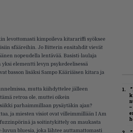
 levottomasti kimpoileva kitarariffi syöksee
iin sfääreihin. Jo Bitterin ensitahdit vievät
 äänen nopeudella lentävää. Basisti-laulaja
 yksi elementti levyn psykedeelisessä
vat basson lisäksi Sampo Kääriäisen kitara ja
”
unnelmissa, mutta kiihdyttelee jälleen
k
ämä retroa ole, muttei oikein
n
usiikki parhaimmillaan pysäytäkin ajan?
–
e
taa, ja miesten visiot ovat villeimmillään I Am
h
fuzzinpörinä ja soitintykittely on maukasta
-luvun bluesia, joka lähtee auttamattomasti
”