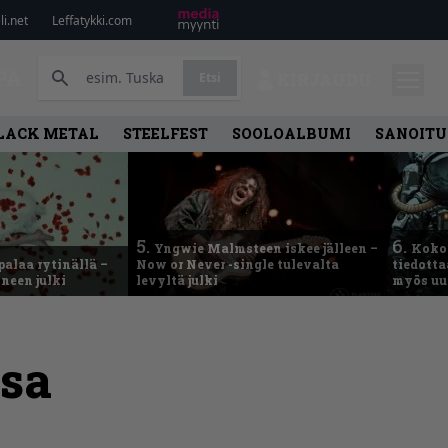
i.net
Leffatykki.com
PA
Etsi
KIRJAUDU
LACK METAL
STEELFEST
SOOLOALBUMI
SANOITU
5.
6.
Yngwie Malmsteen iskee jälleen –
Koko
palaa rytinällä –
Now or Never -single tulevalta
tiedotta
neen julki
levyltä julki
myös uu
ssa