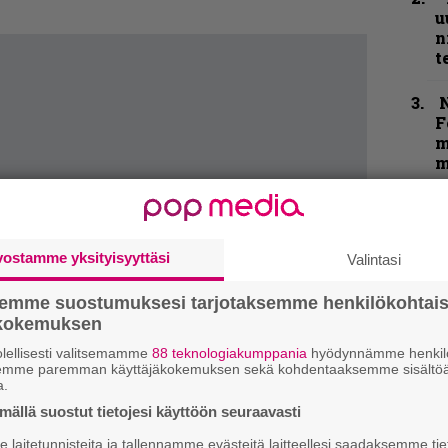
u
n
t
N
F
m
m
B
t
vostamme yksityisyyttäsi
Valintasi
Y
–
semme suostumuksesi tarjotaksemme henkilökohtai
l
ökokemuksen
lellisesti valitsemamme
88 teknologiakumppania
hyödynnämme henkilö
semme paremman käyttäjäkokemuksen sekä kohdentaaksemme sisältöä
k
a.
m
ällä suostut tietojesi käyttöön seuraavasti
laitetunnisteita ja tallennamme evästeitä laitteellesi saadaksemme tie