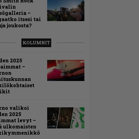
n Smith Rock
ivalin
sögalleria –
aatko itsesi tai
uja joukosta?
KOLUMNIT
den 2025
kaimmat –
rnon
mituskunnan
ilökohtaiset
ikit
rno valikoi
den 2025
immat levyt –
ä ulkomaisten
kikymmenikkö