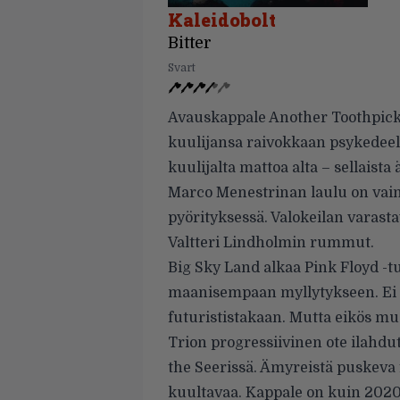
Kaleidobolt
Bitter
Svart
Avauskappale Another Toothpickin
kuulijansa raivokkaan psykedeelis
kuulijalta mattoa alta – sellaista
Marco Menestrinan laulu on vain
pyörityksessä. Valokeilan varasta
Valtteri Lindholmin rummut.
Big Sky Land alkaa Pink Floyd -t
maanisempaan myllytykseen. Ei t
futurististakaan. Mutta eikös m
Trion progressiivinen ote ilahdut
the Seerissä. Ämyreistä puskeva 
kuultavaa. Kappale on kuin 2020