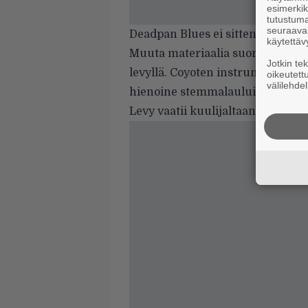
esimerkiks
tutustuma
seuraaval
Deadpan Blues ei sitten enää kol
käytettäv
Muuta materiaalia suoraviivaise
Jotkin te
levyllä. Coyoten instrumentti-irr
oikeutett
välilehdel
hienoine stemmalauluineen on ki
Levy vaatii kuulijaltaan paljon, m