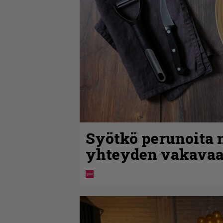
Syötkö perunoita n
yhteyden vakavaa