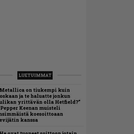
LUETUIMMAT
Metallica on tiukempi kuin
oskaan ja te haluatte jonkun
ulikan yrittävän olla Hetfield?”
 Pepper Keenan muisteli
nsimmäistä koesoittoaan
evijätin kanssa
He ovat tuoneet soittoon jotain