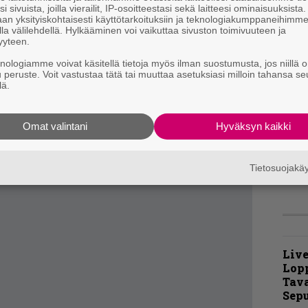
i sivuista, joilla vierailit, IP-osoitteestasi sekä laitteesi ominaisuuksista
t
an yksityiskohtaisesti käyttötarkoituksiin ja teknologiakumppaneihimm
m
la välilehdellä. Hylkääminen voi vaikuttaa sivuston toimivuuteen ja
ahdakaan, vaikka bassointro lupaa hyvää.
yyteen.
mpi rokkaus ei oikein lunasta paikkaansa
”
knologiamme voivat käsitellä tietoja myös ilman suostumusta, jos niillä o
t
ottelu sen sijaan vakuuttaa, ja Hydralla
u peruste. Voit vastustaa tätä tai muuttaa asetuksiasi milloin tahansa se
m
lä.
rjaimellisesti yhdeksän päätä.
utta suo palkitsevia hetkiä.
K
Omat valintani
Hyväksyn kaikki
m
s
Tietosuojak
Live
Lop
Tava
Sepu