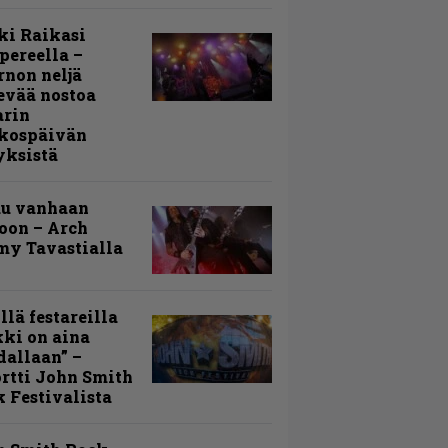
ki Raikasi
ereella –
rnon neljä
evää nostoa
arin
kospäivän
yksistä
uu vanhaan
toon – Arch
my Tavastialla
llä festareilla
ki on aina
allaan” –
rtti John Smith
 Festivalista