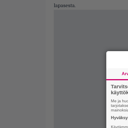
lapasesta.
Ar
Tarvit
käytt
Me ja huo
tarjotak
mainoksi
Hyväksym
Käytämme 