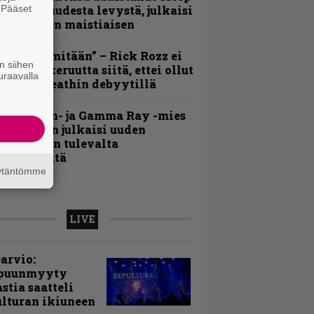
. Pääset
iedottaa uudesta levystä, julkaisi
e
yös uuden maistiaisen
En kadu mitään” – Rick Rozz ei
n siihen
unne katkeruutta siitä, ettei ollut
uraavalla
ukana Deathin debyytillä
Helloween- ja Gamma Ray -mies
ai Hansen julkaisi uuden
aistiaisen tulevalta
oololevyltä
äytäntömme
LIVE
arvio:
puunmyyty
stia saatteli
lturan ikiuneen