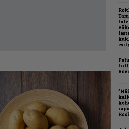
Rok
Tamp
Infe
väk
fest
kak
esit
Pal
liit
Ene
”Näi
kaik
kohd
rapo
Rock