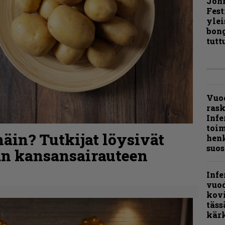
Joh
Fest
ylei
bong
tutt
Vuo
ras
Infe
toi
äin? Tutkijat löysivät
henk
suos
n kansansairauteen
Infe
vuo
kov
täss
kär