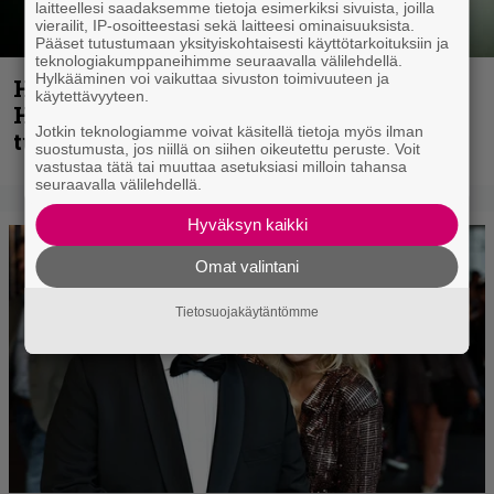
laitteellesi saadaksemme tietoja esimerkiksi sivuista, joilla
vierailit, IP-osoitteestasi sekä laitteesi ominaisuuksista.
Pääset tutustumaan yksityiskohtaisesti käyttötarkoituksiin ja
teknologiakumppaneihimme seuraavalla välilehdellä.
Hylkääminen voi vaikuttaa sivuston toimivuuteen ja
Helloween- ja Gamma Ray -mies Kai
käytettävyyteen.
Hansen julkaisi uuden maistiaisen
Jotkin teknologiamme voivat käsitellä tietoja myös ilman
tulevalta soololevyltä
suostumusta, jos niillä on siihen oikeutettu peruste. Voit
vastustaa tätä tai muuttaa asetuksiasi milloin tahansa
seuraavalla välilehdellä.
Hyväksyn kaikki
Omat valintani
Tietosuojakäytäntömme