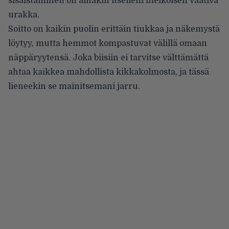
sisäistäminen on ainakin itselleni melkoisen vaativa
urakka.
Soitto on kaikin puolin erittäin tiukkaa ja näkemystä
löytyy, mutta hemmot kompastuvat välillä omaan
näppäryytensä. Joka biisiin ei tarvitse välttämättä
ahtaa kaikkea mahdollista kikkakolmosta, ja tässä
lieneekin se mainitsemani jarru.