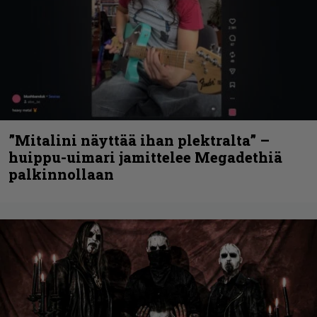
”Mitalini näyttää ihan plektralta” –
huippu-uimari jamittelee Megadethiä
palkinnollaan