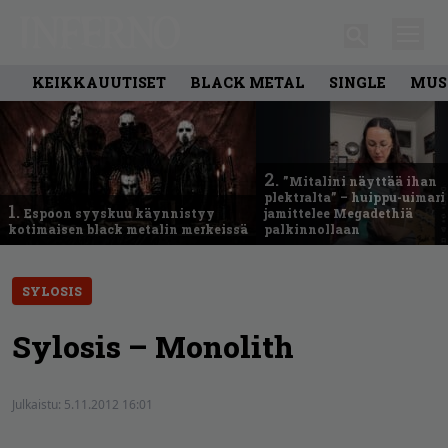
KEIKKAUUTISET
BLACK METAL
SINGLE
MUS
2.
”Mitalini näyttää ihan
plektralta” – huippu-uimari
1.
Espoon syyskuu käynnistyy
jamittelee Megadethiä
kotimaisen black metalin merkeissä
palkinnollaan
SYLOSIS
Sylosis – Monolith
Julkaistu:
5.11.2012 16:01