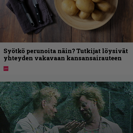
Syötkö perunoita näin? Tutkijat löysivät
yhteyden vakavaan kansansairauteen