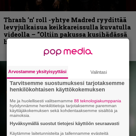
Thrash ’n’ roll -yhtye Madred ryydittää
levyjulkaisua keikkareissulla kuvatulla
videolla – ”Oltiin pakussa kusihädässä
helvetin väsyneenä…”
Arvostamme yksityisyyttäsi
Valintasi
Tarvitsemme suostumuksesi tarjotaksemme
henkilökohtaisen käyttökokemuksen
Me ja huolellisesti valitsemamme
88 teknologiakumppania
hyödynnämme henkilötietoja tarjotaksemme paremman
käyttäjäkokemuksen sekä kohdentaaksemme sisältöä ja
mainoksia.
Hyväksymällä suostut tietojesi käyttöön seuraavasti
Käytämme laitetunnisteita ja tallennamme evästeitä