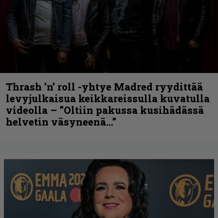
Thrash ’n’ roll -yhtye Madred ryydittää
levyjulkaisua keikkareissulla kuvatulla
videolla – ”Oltiin pakussa kusihädässä
helvetin väsyneenä…”