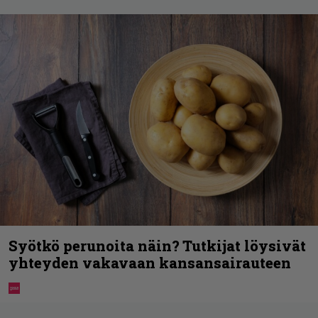
Syötkö perunoita näin? Tutkijat löysivät
yhteyden vakavaan kansansairauteen