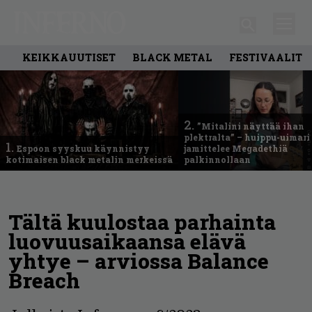
KEIKKAUUTISET
BLACK METAL
FESTIVAALIT
2.
”Mitalini näyttää ihan
plektralta” – huippu-uimari
1.
Espoon syyskuu käynnistyy
jamittelee Megadethiä
kotimaisen black metalin merkeissä
palkinnollaan
Tältä kuulostaa parhainta
luovuusaikaansa elävä
yhtye – arviossa Balance
Breach