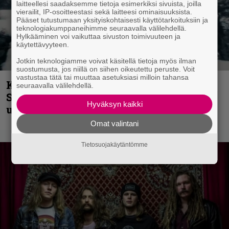
laitteellesi saadaksemme tietoja esimerkiksi sivuista, joilla
vierailit, IP-osoitteestasi sekä laitteesi ominaisuuksista.
Pääset tutustumaan yksityiskohtaisesti käyttötarkoituksiin ja
teknologiakumppaneihimme seuraavalla välilehdellä.
Hylkääminen voi vaikuttaa sivuston toimivuuteen ja
käytettävyyteen.
Jotkin teknologiamme voivat käsitellä tietoja myös ilman
suostumusta, jos niillä on siihen oikeutettu peruste. Voit
vastustaa tätä tai muuttaa asetuksiasi milloin tahansa
Kunnianosoitus hyiselle Pohjolalle –
seuraavalla välilehdellä.
Shining hyppäsi keskelle kinoksia
Hyväksyn kaikki
uudella videollaan
Omat valintani
Tietosuojakäytäntömme