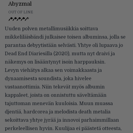
Abyzmal
OUT OF LINE
Uuden polven metallimusiikkia soittava
mikkeliläisbändi julkaisee toisen albuminsa, jolla se
parantaa debyytistään selvästi. Yhtye oli lupaava jo
Dead End Diariesilla (2020), mutta nyt draivi ja
näkemys on lisääntynyt isoin harppauksin.
Levyn viehätys alkaa sen voimakkaasta ja
dynaamisesta soundista, joka hivelee
vastaanottimia. Niin tekevät myös albumin
kappaleet, joista on onnistuttu säveltämään
tajuttoman menevän kuuloisia. Muun muassa
djentiä, hardcorea ja melodista death metalia
sekoittava yhtye jyrää ja innovoi parhaimmillaan
perkeleellisen hyvin. Kuulijaa ei päästetä otteesta,