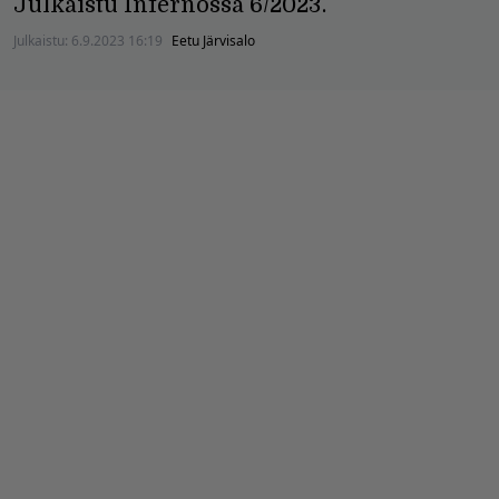
Julkaistu Infernossa 6/2023.
Julkaistu:
6.9.2023 16:19
Eetu Järvisalo