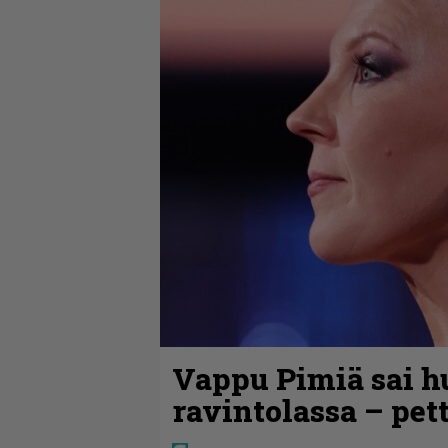
Vappu Pimiä sai h
ravintolassa – pet