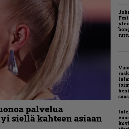
Joh
Fest
ylei
bong
tutt
Vuo
ras
Infe
toi
henk
suos
uonoa palvelua
Infe
tyi siellä kahteen asiaan
vuo
kov
täss