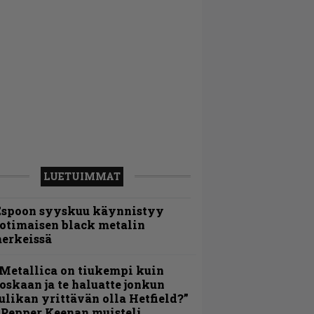
LUETUIMMAT
Espoon syyskuu käynnistyy
otimaisen black metalin
erkeissä
Metallica on tiukempi kuin
oskaan ja te haluatte jonkun
ulikan yrittävän olla Hetfield?”
 Pepper Keenan muisteli