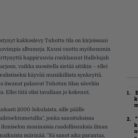
ynyt kakkoslevy Tuhottu tila on kirjoissani
 kovimpia albumeja. Kuusi vuotta myöhemmin
hirttynyttä happiruuvia ronklannut Hallelujah
rjoon, vaikka suositella sietää sitäkin – ellei
ealistiseksi käyvää musiikillista synkeyttä.
 ja iiwanat palaavat Tuhotun tilan säveliin
. Ellei tätä olisi tavallaan jo kokenut,
k
m
nkasti 2000-lukulaista, sille päälle
aihtoehtometallia”, jonka sanoituksissa
”
k
n ihmiselon moninaisia raadollisuuksia ilman
n
naikuista märinää. ”Sä sanot aika parantaa,
–