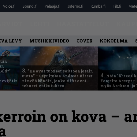
Voice.fi
Soundi.fi
Pelaaja.fi
Inferno.fi
Rumba.fi
Tilt.fi
Metel
ARVIOT
LEHTI
HAASTATTELUT
KAUP
EVA LEVY
MUSIIKKIVIDEO
COVER
KOKOELMA
kuin
un
3.
eld?” –
”He ovat tuoneet soittoon jotain
4.
uutta” – Sepulturan Andreas Kisser
Näin lähtee Gh
hevijätin
nimeää bändin, jonka riffit ovat
Forgelta Accept 
tehneet vaikutuksen
myös Anthrax- ja
erroin on kova – a
a