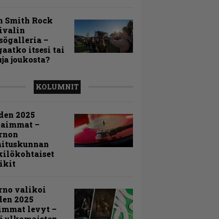
n Smith Rock
ivalin
sögalleria –
aatko itsesi tai
uja joukosta?
KOLUMNIT
den 2025
kaimmat –
rnon
mituskunnan
ilökohtaiset
ikit
rno valikoi
den 2025
immat levyt –
ä ulkomaisten