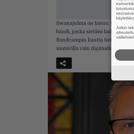
esimerkiks
tutustuma
seuraaval
käytettäv
Iiwanajulma on hieno, tietyssä 
Jotkin te
bändi, jonka sietäisi laskeutua s
oikeutett
välilehdel
Bandcampin kautta tietokoneesi m
saatavilla vain digitaalisesti.