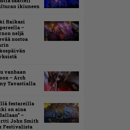
stia saatteli
lturan ikiuneen
ki Raikasi
ereella –
rnon neljä
evää nostoa
arin
kospäivän
yksistä
uu vanhaan
toon – Arch
my Tavastialla
llä festareilla
ki on aina
allaan” –
rtti John Smith
 Festivalista