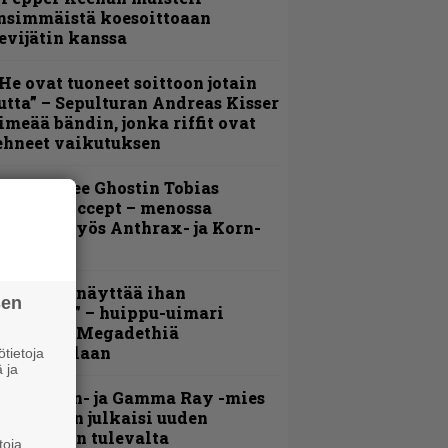
nsimmäistä koesoittoaan
evijätin kanssa
He ovat tuoneet soittoon jotain
utta” – Sepulturan Andreas Kisser
imeää bändin, jonka riffit ovat
ehneet vaikutuksen
äin lähtee Ghostin Tobias
orgelta Accept – menossa
ukana myös Anthrax- ja Korn-
iehistöä
Mitalini näyttää ihan
sen
lektralta” – huippu-uimari
amittelee Megadethiä
alkinnollaan
tietoja
 ja
Helloween- ja Gamma Ray -mies
ai Hansen julkaisi uuden
aistiaisen tulevalta
toja