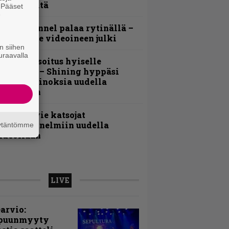
oololevyltä
. Pääset
e
lind Channel palaa rytinällä –
uplasingle videoineen julki
n siihen
uraavalla
unnianosoitus hyiselle
ohjolalle – Shining hyppäsi
eskelle kinoksia uudella
ideollaan
nthrax vie katsojat
eikkatunnelmiin uudella
äytäntömme
ideollaan
LIVE
arvio:
puunmyyty