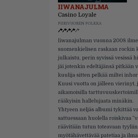
IIWANAJULMA
Casino Loyale
PIIRIVUOREN POLKKA
Iiwanajulman vuonna 2008 ilmest
suomenkielisen raskaan rockin
julkaistu, perin syvissä vesissä 
jäi jotenkin edeltäjänsä pitkään va
kuulija sitten pelkää miltei inhor
Kuusi vuotta on jälleen vierinyt,
aikamoisilla tarttuvuuskertoimilla
rääkyisin hallelujaata minäkin.
Yhtyeen neljäs albumi tykittää va
sattuessaan huolella roiskivaa ”v
räävitään tutun toteavaan tyylii
myötähävettävää patetiaa ja ilma