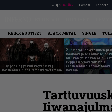
Como.fi
Episodi.fi
ETUSIVU
UUTISET
LEVY
KEIKKAUUTISET
BLACK METAL
SINGLE
TUL
2.
”Metallica on tiukempi 
koskaan ja te haluatte jonk
nulikan yrittävän olla Hetfi
Pepper Keenan muisteli
1.
Espoon syyskuu käynnistyy
ensimmäistä koesoittoaan 
kotimaisen black metalin merkeissä
kanssa
Tarttuvuusk
Iiwanajulm