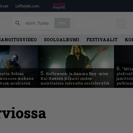
i.net
Leffatykki.com
PA
Etsi
KIRJAUDU
SANOITUSVIDEO
SOOLOALBUMI
FESTIVAALIT
KO
6.
”Mita
5.
ostin Tobias
Helloween- ja Gamma Ray -mies
plektral
– menossa mukana
Kai Hansen julkaisi uuden
jamitte
 Korn-miehistöä
maistiaisen tulevalta soololevyltä
palkinn
rviossa