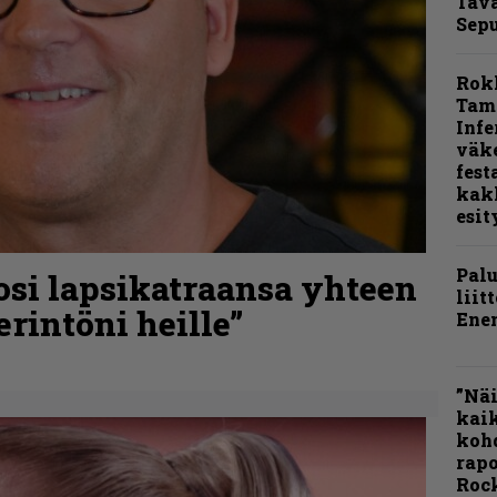
Tava
Sepu
Rok
Tamp
Infe
väk
fest
kak
esit
Pal
osi lapsikatraansa yhteen
liit
rintöni heille”
Ene
”Näi
kaik
kohd
rapo
Rock