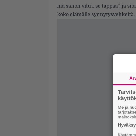
mä sanon vitut, se tappaa”, ja s
koko elämälle synnytysvehkeitä.
Ar
Tarvit
käytt
Me ja huo
tarjotak
mainoksi
Hyväksym
Käytämme 