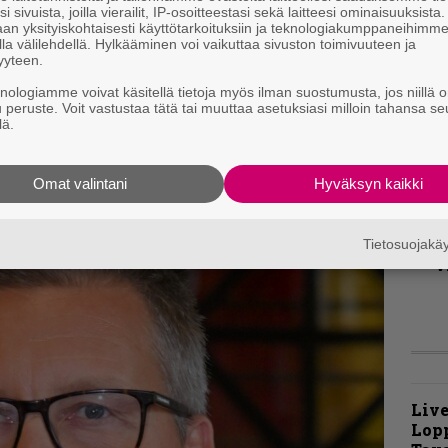
s
i sivuista, joilla vierailit, IP-osoitteestasi sekä laitteesi ominaisuuksista
an yksityiskohtaisesti käyttötarkoituksiin ja teknologiakumppaneihimm
la välilehdellä. Hylkääminen voi vaikuttaa sivuston toimivuuteen ja
B
yyteen.
t
ehdottomuudessaan suuresti arvostettava
knologiamme voivat käsitellä tietoja myös ilman suostumusta, jos niillä o
inunkin levylautasellesi – tai oikeammin
u peruste. Voit vastustaa tätä tai muuttaa asetuksiasi milloin tahansa se
K
lä.
usiikkikansioon, sillä tällä haavaa levy on
P
k
v
Omat valintani
Hyväksyn kaikki
A
k
Tietosuojak
v
Live
Lop