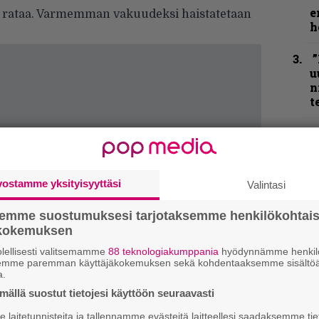
e
itä rataa. Varmemman vakuudeksi haistatetaan
h
”
u
n
t
N
F
m
m
vostamme yksityisyyttäsi
Valintasi
”
semme suostumuksesi tarjotaksemme henkilökohtai
p
ökokemuksen
j
p
lellisesti valitsemamme
88 teknologiakumppania
hyödynnämme henkilö
semme paremman käyttäjäkokemuksen sekä kohdentaaksemme sisältöä
a.
ällä suostut tietojesi käyttöön seuraavasti
K
m
laitetunnisteita ja tallennamme evästeitä laitteellesi saadaksemme tie