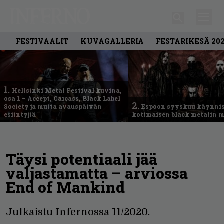
FESTIVAALIT
KUVAGALLERIA
FESTARIKESÄ 20
1.
Hellsinki Metal Festival kuvina,
osa 1 – Accept, Carcass, Black Label
2.
Society ja muita avauspäivän
Espoon syyskuu käynni
esiintyjiä
kotimaisen black metalin m
Täysi potentiaali jää
valjastamatta – arviossa
End of Mankind
Julkaistu Infernossa 11/2020.