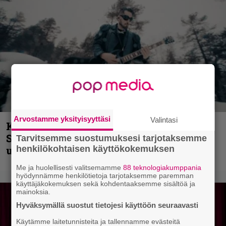
Arvostamme yksityisyyttäsi
Valintasi
Kunnianosoitus hyiselle Pohjolalle –
Shining hyppäsi keskelle kinoksia
Tarvitsemme suostumuksesi tarjotaksemme
henkilökohtaisen käyttökokemuksen
uudella videollaan
Me ja huolellisesti valitsemamme
88 teknologiakumppania
hyödynnämme henkilötietoja tarjotaksemme paremman
käyttäjäkokemuksen sekä kohdentaaksemme sisältöä ja
mainoksia.
Hyväksymällä suostut tietojesi käyttöön seuraavasti
Käytämme laitetunnisteita ja tallennamme evästeitä