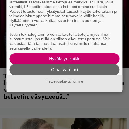
laitteellesi saadaksemme tietoja esimerkiksi sivuista, joilla
vierailit, IP-osoitteestasi sekä laitteesi ominaisuuksista.
Pääset tutustumaan yksityiskohtaisesti käyttötarkoituksiin ja
teknologiakumppaneihimme seuraavalla välilehdellä.
Hylkääminen voi vaikuttaa sivuston toimivuuteen ja
käytettävyyteen.
Jotkin teknologiamme voivat käsitellä tietoja myös ilman
suostumusta, jos niillä on siihen oikeutettu peruste. Voit
vastustaa tätä tai muuttaa asetuksiasi milloin tahansa
seuraavalla välilehdellä.
Hyväksyn kaikki
Omat valintani
Thrash ’n’ roll -yhtye Madred ryydittää
levyjulkaisua keikkareissulla kuvatulla
Tietosuojakäytäntömme
videolla – ”Oltiin pakussa kusihädässä
helvetin väsyneenä…”