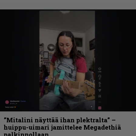
”Mitalini näyttää ihan plektralta” –
huippu-uimari jamittelee Megadethiä
palkinnollaan