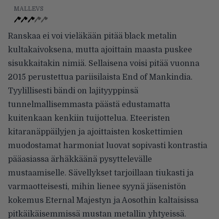
MALLEVS
Ranskaa ei voi vieläkään pitää black metalin
kultakaivoksena, mutta ajoittain maasta puskee
sisukkaitakin nimiä. Sellaisena voisi pitää vuonna
2015 perustettua pariisilaista End of Mankindia.
Tyylillisesti bändi on lajityyppinsä
tunnelmallisemmasta päästä edustamatta
kuitenkaan kenkiin tuijottelua. Eteeristen
kitaranäppäilyjen ja ajoittaisten koskettimien
muodostamat harmoniat luovat sopivasti kontrastia
pääasiassa ärhäkkäänä pysyttelevälle
mustaamiselle. Sävellykset tarjoillaan tiukasti ja
varmaotteisesti, mihin lienee syynä jäsenistön
kokemus Eternal Majestyn ja Aosothin kaltaisissa
pitkäikäisemmissä mustan metallin yhtyeissä.