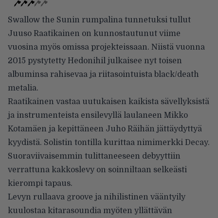
Swallow the Sunin rumpalina tunnetuksi tullut
Juuso Raatikainen on kunnostautunut viime
vuosina myös omissa projekteissaan. Niistä vuonna
2015 pystytetty Hedonihil julkaisee nyt toisen
albuminsa rahisevaa ja riitasointuista black/death
metalia.
Raatikainen vastaa uutukaisen kaikista sävellyksistä
ja instrumenteista ensilevyllä laulaneen Mikko
Kotamäen ja kepittäneen Juho Räihän jättäydyttyä
kyydistä. Solistin tontilla kurittaa nimimerkki Decay.
Suoraviivaisemmin tulittaneeseen debyyttiin
verrattuna kakkoslevy on soinniltaan selkeästi
kierompi tapaus.
Levyn rullaava groove ja nihilistinen vääntyily
kuulostaa kitarasoundia myöten yllättävän