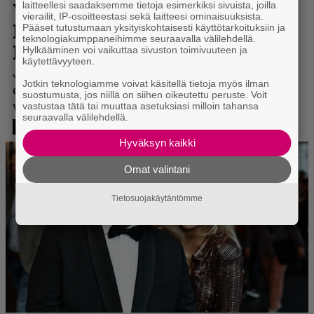
laitteellesi saadaksemme tietoja esimerkiksi sivuista, joilla
vierailit, IP-osoitteestasi sekä laitteesi ominaisuuksista.
Pääset tutustumaan yksityiskohtaisesti käyttötarkoituksiin ja
teknologiakumppaneihimme seuraavalla välilehdellä.
Hylkääminen voi vaikuttaa sivuston toimivuuteen ja
käytettävyyteen.
Jotkin teknologiamme voivat käsitellä tietoja myös ilman
suostumusta, jos niillä on siihen oikeutettu peruste. Voit
vastustaa tätä tai muuttaa asetuksiasi milloin tahansa
seuraavalla välilehdellä.
Hyväksyn kaikki
Omat valintani
Tietosuojakäytäntömme