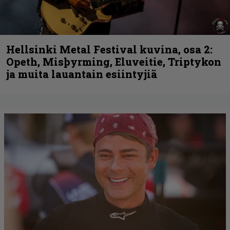
Hellsinki Metal Festival kuvina, osa 2:
Opeth, Misþyrming, Eluveitie, Triptykon
ja muita lauantain esiintyjiä