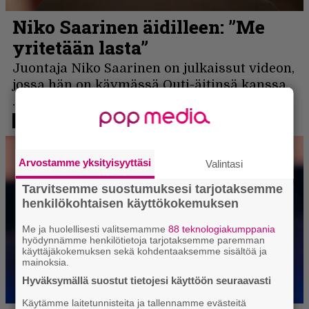
Arvostamme yksityisyyttäsi
Valintasi
Tarvitsemme suostumuksesi tarjotaksemme
henkilökohtaisen käyttökokemuksen
Me ja huolellisesti valitsemamme
88 teknologiakumppania
hyödynnämme henkilötietoja tarjotaksemme paremman
käyttäjäkokemuksen sekä kohdentaaksemme sisältöä ja
mainoksia.
Hyväksymällä suostut tietojesi käyttöön seuraavasti
Käytämme laitetunnisteita ja tallennamme evästeitä