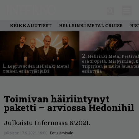
KEIKKAUUTISET
HELLSINKI METAL CRUISE
RIS
2.
Hellsinki Metal Festival
osa 2: Opeth, Misþyrming, E
1.
Loppuvuoden Hellsinki Metal
Triptykon ja muita lauanta
Cruisen esiintyjät julki
esiintyjiä
Toimivan häiriintynyt
paketti – arviossa Hedonihil
Julkaistu Infernossa 6/2021.
Julkaistu:
17.9.2021 19:00
Eetu Järvisalo