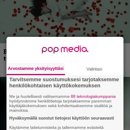
Blind Channel palaa rytinällä –
tuplasingle videoineen julki
Arvostamme yksityisyyttäsi
Valintasi
Tarvitsemme suostumuksesi tarjotaksemme
henkilökohtaisen käyttökokemuksen
Me ja huolellisesti valitsemamme
88 teknologiakumppania
hyödynnämme henkilötietoja tarjotaksemme paremman
käyttäjäkokemuksen sekä kohdentaaksemme sisältöä ja
mainoksia.
Hyväksymällä suostut tietojesi käyttöön seuraavasti
Käytämme laitetunnisteita ja tallennamme evästeitä