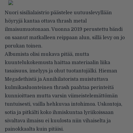
Nuori sisilialaistrio päästelee uutuuslevyllään
höyryjä kantaa ottava thrash metal
ilmaisumuotonaan. Vuonna 2019 perustettu bändi
on saanut matkalleen reippaan alun, sillä levy on jo
porukan toinen.
Albumista olisi mukava pitää, mutta
kuuntelukokemusta haittaa materiaalin liika
tasaisuus, imelyys ja ohut tuotantojälki. Hieman
Megadethistä ja Annihilatorista muistuttava
kulmikasluonteinen thrash paahtaa perinteitä
kunnioittaen mutta varsin viimeistelemättömän
tuntuisesti, vailla hehkuvaa intohimoa. Uskontoja,
sotia ja pitkälti koko ihmiskuntaa lyriikoissaan
sivaltava ilmaisu ei kuulosta niin vihaiselta ja
painokkaalta kuin pitäisi.