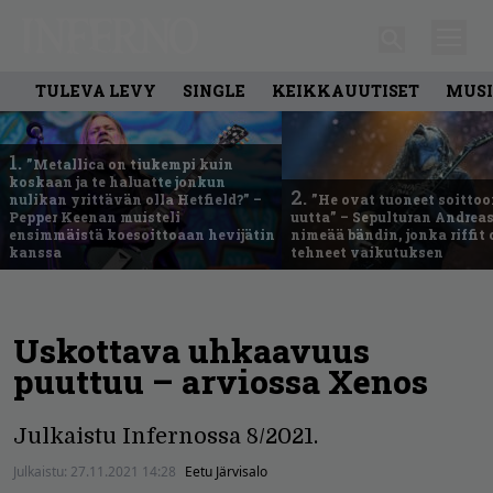
TULEVA LEVY
SINGLE
KEIKKAUUTISET
MUSI
1.
”Metallica on tiukempi kuin
koskaan ja te haluatte jonkun
2.
nulikan yrittävän olla Hetfield?” –
”He ovat tuoneet soittoo
Pepper Keenan muisteli
uutta” – Sepulturan Andreas
ensimmäistä koesoittoaan hevijätin
nimeää bändin, jonka riffit
kanssa
tehneet vaikutuksen
Uskottava uhkaavuus
puuttuu – arviossa Xenos
Julkaistu Infernossa 8/2021.
Julkaistu:
27.11.2021 14:28
Eetu Järvisalo