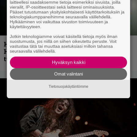
laitteellesi saadaksemme tietoja esimerkiksi sivuista, joilla
vierailit, IP-osoitteestasi sekä laitteesi ominaisuuksista.
Pääset tutustumaan yksityiskohtaisesti käyttötarkoituksiin ja
teknologiakumppaneihimme seuraavalla välilehdellä.
Hylkääminen voi vaikuttaa sivuston toimivuuteen ja
käytettävyyteen.
Jotkin teknologiamme voivat käsitellä tietoja myös ilman
suostumusta, jos niillä on siihen oikeutettu peruste. Voit
Helloween- ja Gamma Ray -mies Kai
vastustaa tätä tai muuttaa asetuksiasi milloin tahansa
Hansen julkaisi uuden maistiaisen
seuraavalla välilehdellä.
tulevalta soololevyltä
Hyväksyn kaikki
Omat valintani
Tietosuojakäytäntömme