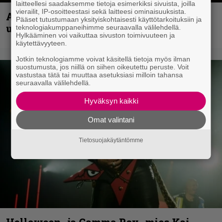
laitteellesi saadaksemme tietoja esimerkiksi sivuista, joilla
vierailit, IP-osoitteestasi sekä laitteesi ominaisuuksista.
Anthrax vie katsojat keikkatunnelmiin
Pääset tutustumaan yksityiskohtaisesti käyttötarkoituksiin ja
uudella videollaan
teknologiakumppaneihimme seuraavalla välilehdellä.
Hylkääminen voi vaikuttaa sivuston toimivuuteen ja
käytettävyyteen.
Jotkin teknologiamme voivat käsitellä tietoja myös ilman
suostumusta, jos niillä on siihen oikeutettu peruste. Voit
vastustaa tätä tai muuttaa asetuksiasi milloin tahansa
seuraavalla välilehdellä.
Hyväksyn kaikki
Omat valintani
Tietosuojakäytäntömme
Helloween- ja Gamma Ray -mies Kai