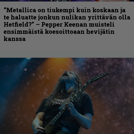
”Metallica on tiukempi kuin koskaan ja
te haluatte jonkun nulikan yrittävän olla
Hetfield?” – Pepper Keenan muisteli
ensimmäistä koesoittoaan hevijätin
kanssa