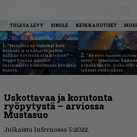
TULEVA LEVY
SINGLE
KEIKKAUUTISET
MUSI
1.
”Metallica on tiukempi kuin
koskaan ja te haluatte jonkun
2.
nulikan yrittävän olla Hetfield?” –
”He ovat tuoneet soittoo
Pepper Keenan muisteli
uutta” – Sepulturan Andreas
ensimmäistä koesoittoaan hevijätin
nimeää bändin, jonka riffit
kanssa
tehneet vaikutuksen
Uskottavaa ja korutonta
ryöpytystä – arviossa
Mustasuo
Julkaistu Infernossa 5/2022.