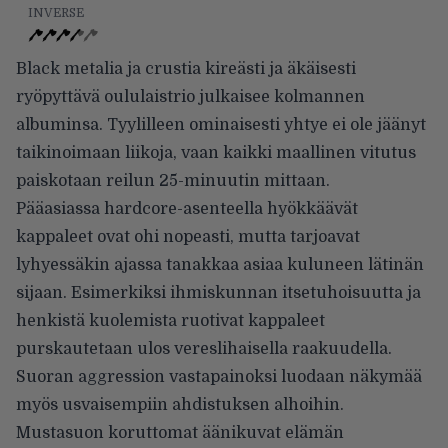
INVERSE
Black metalia ja crustia kireästi ja äkäisesti
ryöpyttävä oululaistrio julkaisee kolmannen
albuminsa. Tyylilleen ominaisesti yhtye ei ole jäänyt
taikinoimaan liikoja, vaan kaikki maallinen vitutus
paiskotaan reilun 25-minuutin mittaan.
Pääasiassa hardcore-asenteella hyökkäävät
kappaleet ovat ohi nopeasti, mutta tarjoavat
lyhyessäkin ajassa tanakkaa asiaa kuluneen lätinän
sijaan. Esimerkiksi ihmiskunnan itsetuhoisuutta ja
henkistä kuolemista ruotivat kappaleet
purskautetaan ulos vereslihaisella raakuudella.
Suoran aggression vastapainoksi luodaan näkymää
myös usvaisempiin ahdistuksen alhoihin.
Mustasuon koruttomat äänikuvat elämän