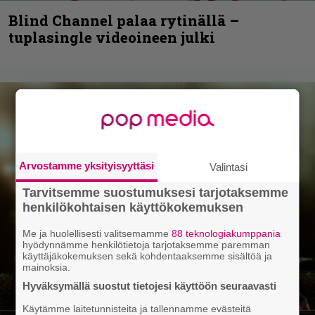
Blind Channel palaa rytinällä –
tuplasingle videoineen julki
Arvostamme yksityisyyttäsi
Valintasi
Tarvitsemme suostumuksesi tarjotaksemme
henkilökohtaisen käyttökokemuksen
Me ja huolellisesti valitsemamme
88 teknologiakumppania
hyödynnämme henkilötietoja tarjotaksemme paremman
käyttäjäkokemuksen sekä kohdentaaksemme sisältöä ja
mainoksia.
Hyväksymällä suostut tietojesi käyttöön seuraavasti
Käytämme laitetunnisteita ja tallennamme evästeitä