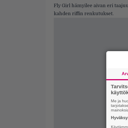
Fly Girl hämyilee aivan eri taa
kahden riffin renkutukset.
Ar
Tarvit
käytt
Me ja huo
tarjotak
mainoksi
Hyväksym
Käytämme 