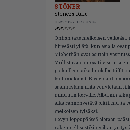
STÖNER
Stoners Rule
HEAVY PSYCH SOUNDS
Onhan taas melkoisen veikeästi ni
hirveästi yllätä, kun asialla ovat
Miehethän ovat osittain vastuus
Mullistavaa innovatiivisuutta en
paikoilleen aika huolella. Riffit 
laulumelodiat. Biisien anti on a
säännöstään niitä venytetään fii
minuutin korville. Albumin alku
aika rennonvetävä biitti, mutta 
melkoisen tylsäksi.
Levyn loppupäässä aletaan pääst
rakenteellisestikin vähän yrityst