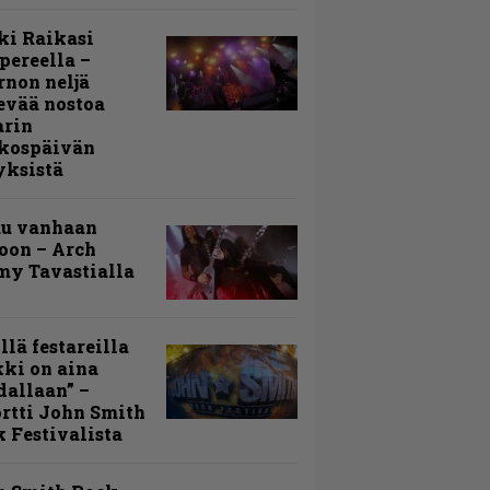
ki Raikasi
ereella –
rnon neljä
evää nostoa
arin
kospäivän
yksistä
uu vanhaan
toon – Arch
my Tavastialla
llä festareilla
ki on aina
allaan” –
rtti John Smith
 Festivalista