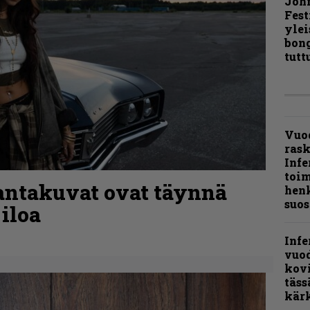
Joh
Fest
ylei
bong
tutt
Vuo
ras
Infe
toi
rantakuvat ovat täynnä
henk
suos
 iloa
Infe
vuo
kov
täss
kär