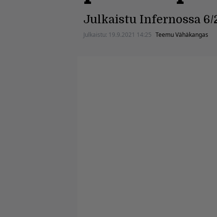
Julkaistu Infernossa 6/
Julkaistu:
19.9.2021 14:25
Teemu Vähäkangas