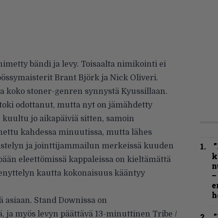
metty bändi ja levy. Toisaalta nimikointi ei
 pössymaisterit Brant Björk ja Nick Oliveri.
sa koko stoner-genren synnystä Kyussillaan.
 toki odottanut, mutta nyt on jämähdetty
on kuultu jo aikapäiviä sitten, samoin
nnettu kahdessa minuutissa, mutta lähes
”
listelyn ja jointtijammailun merkeissä kuuden
k
pään eleettömissä kappaleissa on kieltämättä
n
venyttelyn kautta kokonaisuus kääntyy
–
e
h
ä asiaan. Stand Downissa on
ä, ja myös levyn päättävä 13-minuttinen Tribe /
”