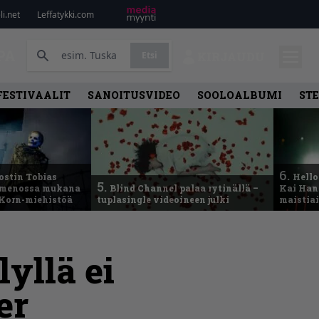
i.net
Leffatykki.com
PA
Etsi
KIRJAUDU
FESTIVAALIT
SANOITUSVIDEO
SOOLOALBUMI
ST
6.
ostin Tobias
Hello
5.
– menossa mukana
Blind Channel palaa rytinällä –
Kai Hans
 Korn-miehistöä
tuplasingle videoineen julki
maistiai
yllä ei
er