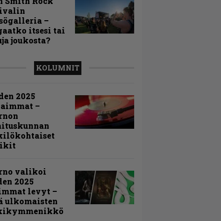
n Smith Rock
ivalin
sögalleria –
aatko itsesi tai
uja joukosta?
KOLUMNIT
den 2025
kaimmat –
rnon
mituskunnan
ilökohtaiset
ikit
rno valikoi
den 2025
immat levyt –
ä ulkomaisten
kikymmenikkö