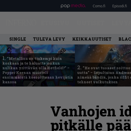
Como.fi
Episodi.fi
ETUSIVU
UUTISET
LEVY
SINGLE
TULEVA LEVY
KEIKKAUUTISET
BLAC
1.
”Metallica on tiukempi kuin
koskaan ja te haluatte jonkun
2.
nulikan yrittävän olla Hetfield?” –
”He ovat tuoneet soittoo
Pepper Keenan muisteli
uutta” – Sepulturan Andreas
ensimmäistä koesoittoaan hevijätin
nimeää bändin, jonka riffit
kanssa
tehneet vaikutuksen
Vanhojen id
pitkälle pä