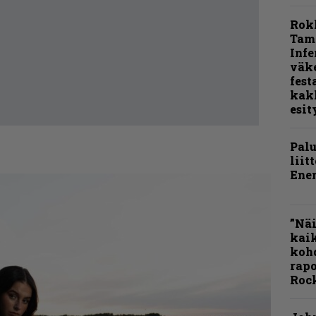
Rok
Tamp
Infe
väk
fest
kak
esit
Pal
liit
Ene
”Näi
kaik
kohd
rapo
Rock