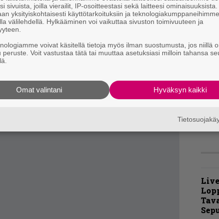
i sivuista, joilla vierailit, IP-osoitteestasi sekä laitteesi ominaisuuksista
an yksityiskohtaisesti käyttötarkoituksiin ja teknologiakumppaneihimm
t
la välilehdellä. Hylkääminen voi vaikuttaa sivuston toimivuuteen ja
m
yyteen.
oa löytyy ja legendaariset ukot ovat lyöneet
knologiamme voivat käsitellä tietoja myös ilman suostumusta, jos niillä o
Y
tta samojen ideoiden uusintaviljely ei vain
u peruste. Voit vastustaa tätä tai muuttaa asetuksiasi milloin tahansa se
–
lä.
inkertaisesti lattea.
l
ika pöllyissä.
A
Omat valintani
Hyväksyn kaikki
k
v
Tietosuojak
Live
Lop
Tava
Sepu