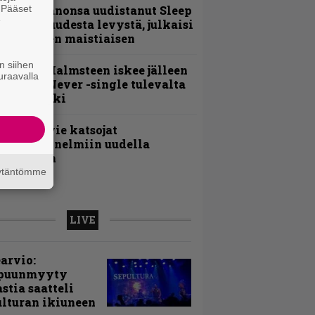
. Pääset
Kokoonpanonsa uudistanut Sleep
e
iedottaa uudesta levystä, julkaisi
yös uuden maistiaisen
n siihen
ngwie Malmsteen iskee jälleen
uraavalla
 Now or Never -single tulevalta
evyltä julki
nthrax vie katsojat
eikkatunnelmiin uudella
ideollaan
äytäntömme
LIVE
arvio:
puunmyyty
stia saatteli
lturan ikiuneen