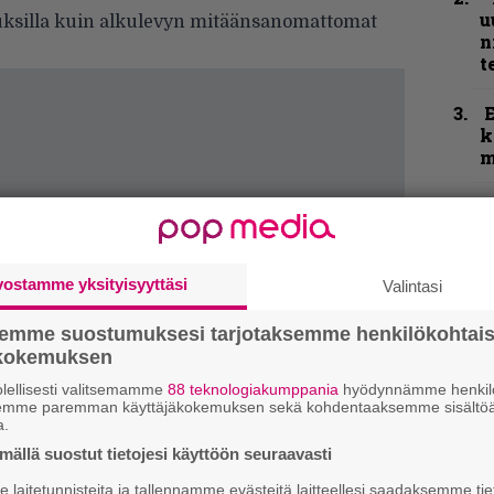
u
juuksilla kuin alkulevyn mitäänsanomattomat
n
t
k
m
N
F
m
m
vostamme yksityisyyttäsi
Valintasi
B
semme suostumuksesi tarjotaksemme henkilökohtai
t
ökokemuksen
lellisesti valitsemamme
88 teknologiakumppania
hyödynnämme henkilö
semme paremman käyttäjäkokemuksen sekä kohdentaaksemme sisältöä
K
a.
m
ällä suostut tietojesi käyttöön seuraavasti
s
laitetunnisteita ja tallennamme evästeitä laitteellesi saadaksemme tie