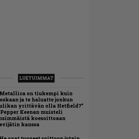
LUETUIMMAT
Metallica on tiukempi kuin
oskaan ja te haluatte jonkun
ulikan yrittävän olla Hetfield?”
 Pepper Keenan muisteli
nsimmäistä koesoittoaan
evijätin kanssa
He ovat tuoneet soittoon jotain