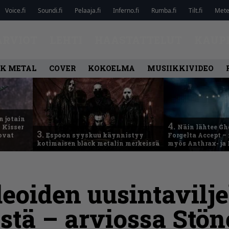
Voice.fi
Soundi.fi
Pelaaja.fi
Inferno.fi
Rumba.fi
Tilt.fi
Metel
ARVIOT
LEHTI
HAASTATTELUT
KAUP
K METAL
COVER
KOKOELMA
MUSIIKKIVIDEO
n jotain
4.
 Kisser
Näin lähtee Gh
3.
 ovat
Espoon syyskuu käynnistyy
Forgelta Accept 
kotimaisen black metalin merkeissä
myös Anthrax- ja
eoiden uusintaviljel
ästä – arviossa Stön