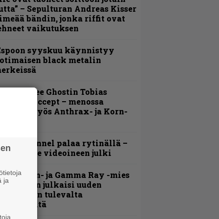
utta” – Sepulturan Andreas Kisser
imeää bändin, jonka riffit ovat
ehneet vaikutuksen
Espoon syyskuu käynnistyy
otimaisen black metalin
erkeissä
äin lähtee Ghostin Tobias
orgelta Accept – menossa
ukana myös Anthrax- ja Korn-
iehistöä
lind Channel palaa rytinällä –
sen
uplasingle videoineen julki
tietoja
Helloween- ja Gamma Ray -mies
 ja
ai Hansen julkaisi uuden
aistiaisen tulevalta
oololevyltä
toja