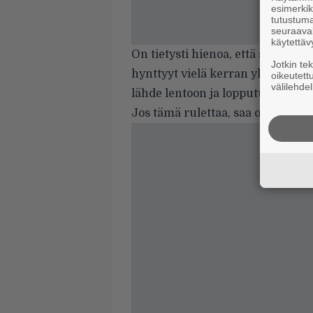
esimerkiks
tutustuma
seuraaval
käytettäv
On tietysti hienoa, että soittoint
Jotkin te
hynttyyt vielä kerran yhteen, mu
oikeutett
välilehdel
lähde lentoon ja lopputulos on yks
Jos tämä rulettaa, saa olla kyllä a