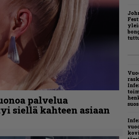
Joh
Fest
ylei
bong
tutt
Vuo
ras
Infe
toi
uonoa palvelua
henk
suos
tyi siellä kahteen asiaan
Infe
vuo
kov
täss