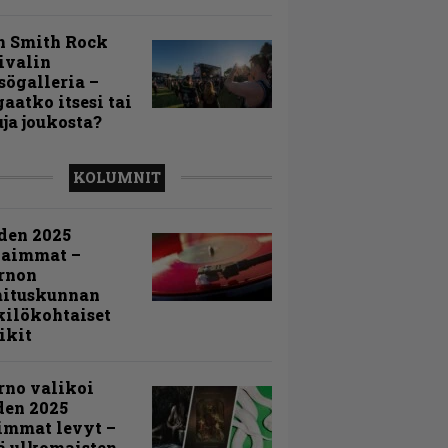
n Smith Rock
ivalin
sögalleria –
aatko itsesi tai
uja joukosta?
KOLUMNIT
den 2025
kaimmat –
rnon
mituskunnan
ilökohtaiset
ikit
rno valikoi
den 2025
immat levyt –
ä ulkomaisten