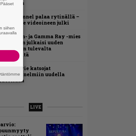
ideollaan
. Pääset
e
lind Channel palaa rytinällä –
uplasingle videoineen julki
n siihen
uraavalla
Helloween- ja Gamma Ray -mies
ai Hansen julkaisi uuden
aistiaisen tulevalta
oololevyltä
nthrax vie katsojat
eikkatunnelmiin uudella
äytäntömme
ideollaan
LIVE
arvio:
puunmyyty