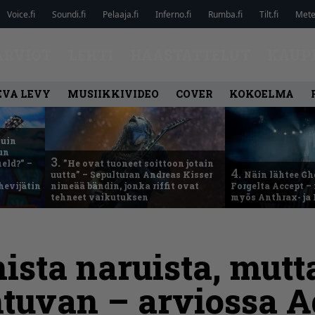
Voice.fi
Soundi.fi
Pelaaja.fi
Inferno.fi
Rumba.fi
Tilt.fi
Metel
ARVIOT
LEHTI
HAASTATTELUT
KAUP
EVA LEVY
MUSIIKKIVIDEO
COVER
KOKOELMA
kuin
un
3.
eld?” –
”He ovat tuoneet soittoon jotain
4.
uutta” – Sepulturan Andreas Kisser
Näin lähtee Gh
hevijätin
nimeää bändin, jonka riffit ovat
Forgelta Accept 
tehneet vaikutuksen
myös Anthrax- ja
ista naruista, mutt
tuvan – arviossa 