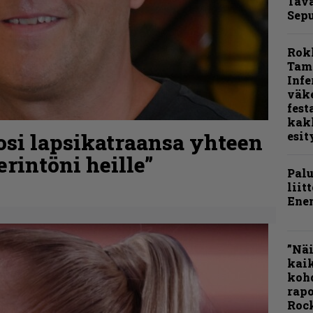
Tava
Sepu
Rok
Tamp
Infe
väk
fest
kak
osi lapsikatraansa yhteen
esit
rintöni heille”
Pal
liit
Ene
”Näi
kaik
kohd
rapo
Rock