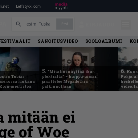
i.net
Leffatykki.com
PA
Etsi
KIRJAUDU
FESTIVAALIT
SANOITUSVIDEO
SOOLOALBUMI
KO
5.
6.
”Mitalini näyttää ihan
Kunni
ostin Tobias
plektralta” – huippu-uimari
Pohjolal
– menossa mukana
jamittelee Megadethiä
keskelle
 Korn-miehistöä
palkinnollaan
videoll
a mitään ei
Age of Woe