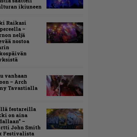
stia saatteli
lturan ikiuneen
ki Raikasi
ereella –
rnon neljä
evää nostoa
arin
kospäivän
yksistä
uu vanhaan
toon – Arch
my Tavastialla
llä festareilla
ki on aina
allaan” –
rtti John Smith
 Festivalista