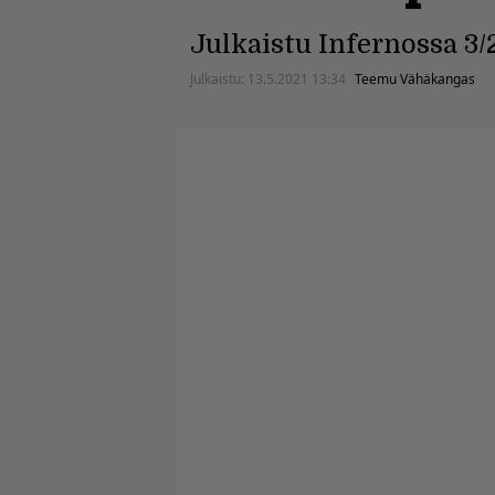
Julkaistu Infernossa 3/
Julkaistu:
13.5.2021 13:34
Teemu Vähäkangas