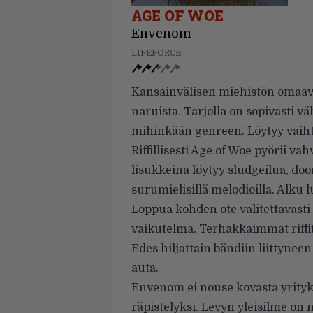
AGE OF WOE
Envenom
LIFEFORCE
Kansainvälisen miehistön omaav
naruista. Tarjolla on sopivasti v
mihinkään genreen. Löytyy vaiht
Riffillisesti Age of Woe pyörii v
lisukkeina löytyy sludgeilua, doo
surumielisillä melodioilla. Alku 
Loppua kohden ote valitettavasti 
vaikutelma. Terhakkaimmat riffi
Edes hiljattain bändiin liittynee
auta.
Envenom ei nouse kovasta yrityks
räpistelyksi. Levyn yleisilme on m