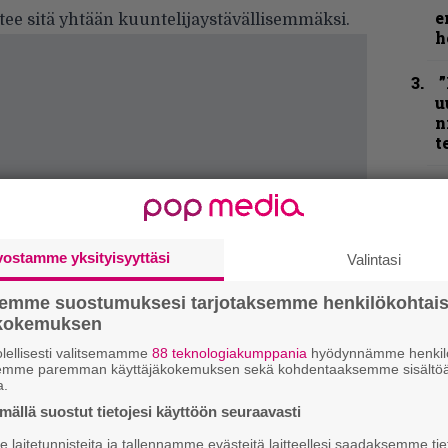
e
ee sitä yhtään kuuntelijaystävällisemmäksi.
h
”
u
n
t
N
F
m
m
vostamme yksityisyyttäsi
Valintasi
”
semme suostumuksesi tarjotaksemme henkilökohtai
p
ökokemuksen
j
p
lellisesti valitsemamme
88 teknologiakumppania
hyödynnämme henkilö
semme paremman käyttäjäkokemuksen sekä kohdentaaksemme sisältöä
a.
K
ällä suostut tietojesi käyttöön seuraavasti
P
k
laitetunnisteita ja tallennamme evästeitä laitteellesi saadaksemme tie