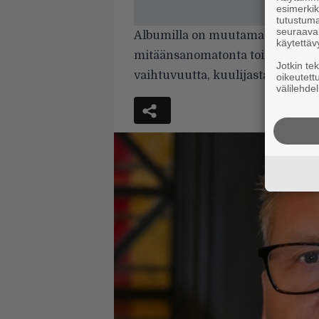
esimerkiks
tutustuma
seuraaval
Albumilla on muutama mukiinmen
käytettäv
mitäänsanomatonta toimintaa. Va
Jotkin te
vaihtuvuutta, kuulijasta tuntuu, 
oikeutett
välilehdel