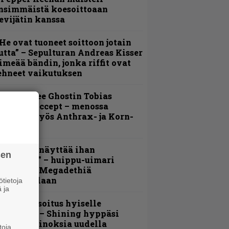
nsimmäistä koesoittoaan
evijätin kanssa
He ovat tuoneet soittoon jotain
utta” – Sepulturan Andreas Kisser
imeää bändin, jonka riffit ovat
ehneet vaikutuksen
äin lähtee Ghostin Tobias
orgelta Accept – menossa
ukana myös Anthrax- ja Korn-
iehistöä
Mitalini näyttää ihan
sen
lektralta” – huippu-uimari
amittelee Megadethiä
alkinnollaan
tietoja
 ja
unnianosoitus hyiselle
ohjolalle – Shining hyppäsi
eskelle kinoksia uudella
toja