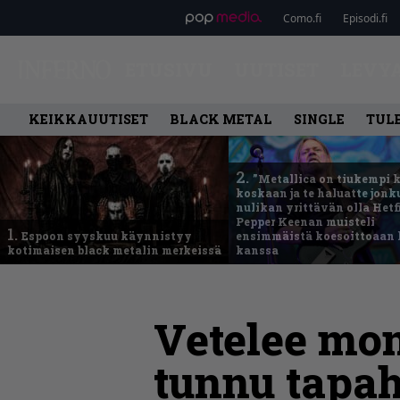
Como.fi
Episodi.fi
ETUSIVU
UUTISET
LEVY
KEIKKAUUTISET
BLACK METAL
SINGLE
TUL
2.
”Metallica on tiukempi 
koskaan ja te haluatte jonk
nulikan yrittävän olla Hetfi
Pepper Keenan muisteli
1.
Espoon syyskuu käynnistyy
ensimmäistä koesoittoaan 
kotimaisen black metalin merkeissä
kanssa
Vetelee mon
tunnu tapah