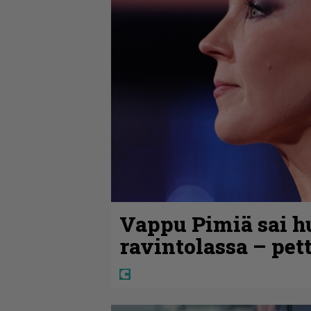
Vappu Pimiä sai h
ravintolassa – pet