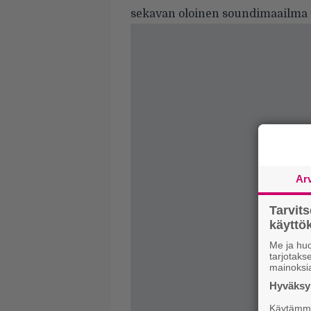
sekavan oloinen soundimaailma t
Ar
Tarvit
käytt
Me ja huo
tarjotak
mainoksi
Hyväksym
Käytämme 