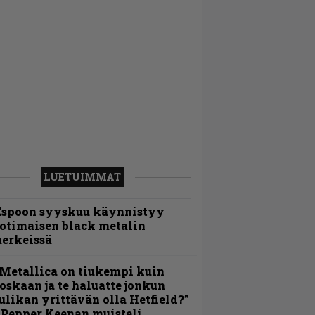
LUETUIMMAT
Espoon syyskuu käynnistyy
otimaisen black metalin
erkeissä
Metallica on tiukempi kuin
oskaan ja te haluatte jonkun
ulikan yrittävän olla Hetfield?”
 Pepper Keenan muisteli