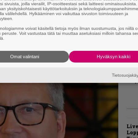
v
i sivuista, joilla vierailit, IP-osoitteestasi sekä laitteesi ominaisuuksista
an yksityiskohtaisesti käyttötarkoituksiin ja teknologiakumppaneihimm
la välilehdellä. Hylkääminen voi vaikuttaa sivuston toimivuuteen ja
evä biisi, mutta myös paljon melkoisen
B
yyteen.
t
ikka kappaleissa on pyritty pitämään yllä
knologiamme voivat käsitellä tietoja myös ilman suostumusta, jos niillä o
ettei levyllä tapahdu oikein mitään.
u peruste. Voit vastustaa tätä tai muuttaa asetuksiasi milloin tahansa se
lä.
K
m
s
Omat valintani
Hyväksyn kaikki
A
k
Tietosuojak
v
Live
Lop