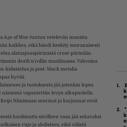
a Age of Woe tuntuu vetelevän monista
ähän kaikkea, eikä bändi keskity suoranaisesti
elua alataajuuspörinästä crust-pärinään.
ahvimmin death’n’rollin maailmassa. Vahvoina
m-hidastelua ja post- black metalia
lupaa hyvää.
laimenee ja tuotoksesta jää jotenkin lepsu
k
t näemmä vapautettiin levyn alkupuolella.
m
n Keijo Niinimaan murinat ja karjunnat eivät
”
k
estä huolimatta siivilleen vaan jää sekavaksi
n
elkoisen rujo ja ahdistava, eikä välistä
–