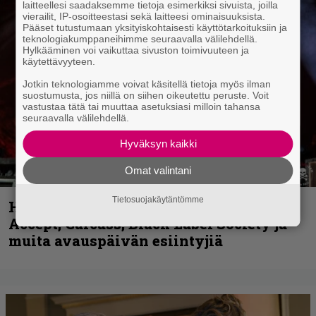
laitteellesi saadaksemme tietoja esimerkiksi sivuista, joilla
vierailit, IP-osoitteestasi sekä laitteesi ominaisuuksista.
Pääset tutustumaan yksityiskohtaisesti käyttötarkoituksiin ja
teknologiakumppaneihimme seuraavalla välilehdellä.
Hylkääminen voi vaikuttaa sivuston toimivuuteen ja
käytettävyyteen.
Jotkin teknologiamme voivat käsitellä tietoja myös ilman
suostumusta, jos niillä on siihen oikeutettu peruste. Voit
vastustaa tätä tai muuttaa asetuksiasi milloin tahansa
seuraavalla välilehdellä.
Hyväksyn kaikki
Omat valintani
Tietosuojakäytäntömme
Hellsinki Metal Festival kuvina, osa 1 –
Accept, Carcass, Black Label Society ja
muita avauspäivän esiintyjiä