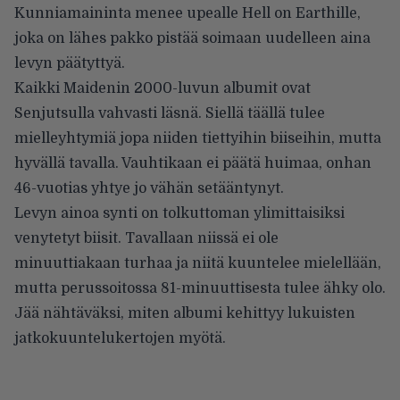
Kunniamaininta menee upealle Hell on Earthille,
joka on lähes pakko pistää soimaan uudelleen aina
levyn päätyttyä.
Kaikki Maidenin 2000-luvun albumit ovat
Senjutsulla vahvasti läsnä. Siellä täällä tulee
mielleyhtymiä jopa niiden tiettyihin biiseihin, mutta
hyvällä tavalla. Vauhtikaan ei päätä huimaa, onhan
46-vuotias yhtye jo vähän setääntynyt.
Levyn ainoa synti on tolkuttoman ylimittaisiksi
venytetyt biisit. Tavallaan niissä ei ole
minuuttiakaan turhaa ja niitä kuuntelee mielellään,
mutta perussoitossa 81-minuuttisesta tulee ähky olo.
Jää nähtäväksi, miten albumi kehittyy lukuisten
jatkokuuntelukertojen myötä.