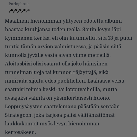
Parlophone
Maailman hienoimman yhtyeen odotettu albumi
haastaa kuulijansa toden teolla. Soitin levyn läpi
kymmenen kertaa, eli olin kuunnellut sitä 13 ja puoli
tuntia tämän arvion valmistuessa, ja pääsin siitä
kunnolla jyvälle vasta aivan viime metreillä.
Aloitusbiisi olisi saanut olla joko hämyinen
tunnelmanluoja tai kunnon räjäyttäjä, eikä
nimiraita sijoitu edes puolitiehen. Laahaava veisu
saattaisi toimia keski- tai loppuvaiheilla, mutta
avaajaksi valinta on yksinkertaisesti huono.
Loppujysäysten saattelemana päästään sentään
Strategoon, joka tarjoaa paitsi välttämättömät
laukkakompit myös levyn hienoimman
kertosäkeen.