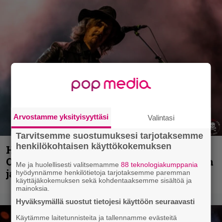
Arvostamme yksityisyyttäsi
Valintasi
Tarvitsemme suostumuksesi tarjotaksemme
henkilökohtaisen käyttökokemuksen
Hellsinki Metal Festival kuvina, osa 2:
Opeth, Misþyrming, Eluveitie, Triptykon
Me ja huolellisesti valitsemamme
88 teknologiakumppania
ja muita lauantain esiintyjiä
hyödynnämme henkilötietoja tarjotaksemme paremman
käyttäjäkokemuksen sekä kohdentaaksemme sisältöä ja
mainoksia.
Hyväksymällä suostut tietojesi käyttöön seuraavasti
Käytämme laitetunnisteita ja tallennamme evästeitä