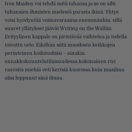
Iron Maiden voi tehdä mitä tahansa ja se on silti
tuhansien ihmisten mielestä parasta ikinä. Yhtye
voisi hyödyntää voimavaraansa enemmänkin, sillä
suuret yllätykset jäävät Writing on the Walliin.
Erityylinen kappale on piristävää vaihtelua ja todella
toivottu veto. Eiköhän siitä muodostu keikkojen
perinteinen hoilotusbiisi – ainakin
ennakkokuuntelutilaisuudessa kokonainen rivi
raavaita miehiä veti kertsiä kuorossa kuin maailma
olisi loppunut sinä iltana.