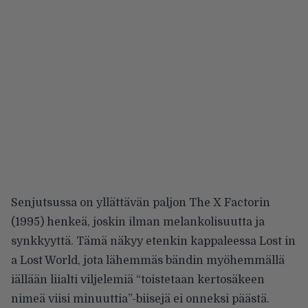
Senjutsussa on yllättävän paljon The X Factorin
(1995) henkeä, joskin ilman melankolisuutta ja
synkkyyttä. Tämä näkyy etenkin kappaleessa Lost in
a Lost World, jota lähemmäs bändin myöhemmällä
iällään liialti viljelemiä “toistetaan kertosäkeen
nimeä viisi minuuttia”-biisejä ei onneksi päästä.