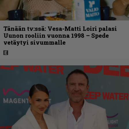
Tänään tv:ssä: Vesa-Matti Loiri palasi
Uunon rooliin vuonna 1998 – Spede
vetäytyi sivummalle