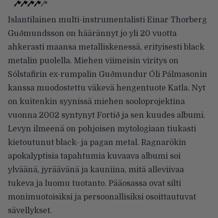
Islantilainen multi-instrumentalisti Einar Thorberg
Guðmundsson on häärännyt jo yli 20 vuotta
ahkerasti maansa metalliskenessä, erityisesti black
metalin puolella. Miehen viimeisin viritys on
Sólstafirin ex-rumpalin Guðmundur Óli Pálmasonin
kanssa muodostettu väkevä hengentuote Katla. Nyt
on kuitenkin syynissä miehen sooloprojektina
vuonna 2002 syntynyt Fortíð ja sen kuudes albumi.
Levyn ilmeenä on pohjoisen mytologiaan tiukasti
kietoutunut black- ja pagan metal. Ragnarökin
apokalyptisia tapahtumia kuvaava albumi soi
ylväänä, jyräävänä ja kauniina, mitä alleviivaa
tukeva ja luomu tuotanto. Pääosassa ovat silti
monimuotoisiksi ja persoonallisiksi osoittautuvat
sävellykset.