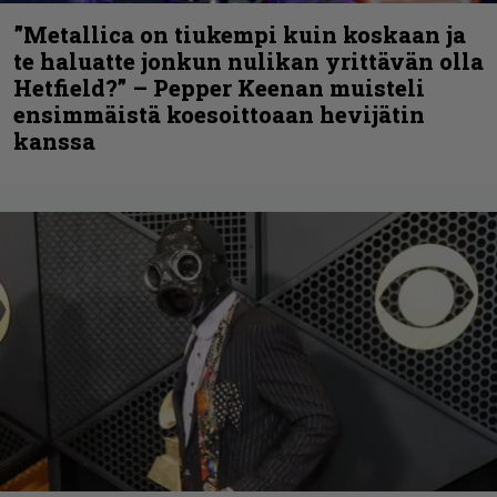
”Metallica on tiukempi kuin koskaan ja
te haluatte jonkun nulikan yrittävän olla
Hetfield?” – Pepper Keenan muisteli
ensimmäistä koesoittoaan hevijätin
kanssa