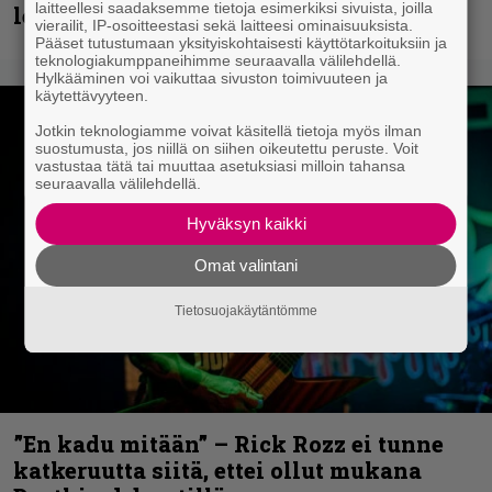
laitteellesi saadaksemme tietoja esimerkiksi sivuista, joilla
levyn ja jäähallikeikan merkeissä
vierailit, IP-osoitteestasi sekä laitteesi ominaisuuksista.
Pääset tutustumaan yksityiskohtaisesti käyttötarkoituksiin ja
teknologiakumppaneihimme seuraavalla välilehdellä.
Hylkääminen voi vaikuttaa sivuston toimivuuteen ja
käytettävyyteen.
Jotkin teknologiamme voivat käsitellä tietoja myös ilman
suostumusta, jos niillä on siihen oikeutettu peruste. Voit
vastustaa tätä tai muuttaa asetuksiasi milloin tahansa
seuraavalla välilehdellä.
Hyväksyn kaikki
Omat valintani
Tietosuojakäytäntömme
”En kadu mitään” – Rick Rozz ei tunne
katkeruutta siitä, ettei ollut mukana