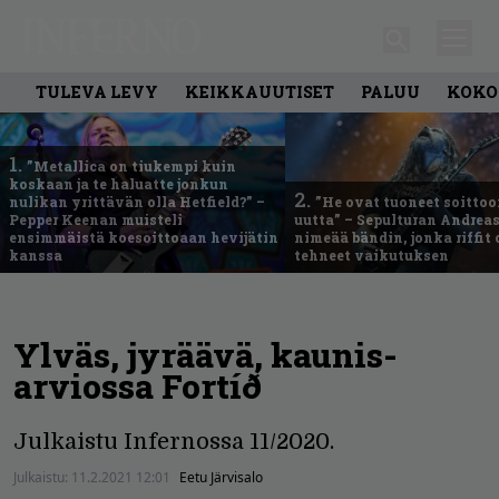
TULEVA LEVY
KEIKKAUUTISET
PALUU
KOKO
1.
”Metallica on tiukempi kuin
koskaan ja te haluatte jonkun
2.
nulikan yrittävän olla Hetfield?” –
”He ovat tuoneet soittoo
Pepper Keenan muisteli
uutta” – Sepulturan Andreas
ensimmäistä koesoittoaan hevijätin
nimeää bändin, jonka riffit
kanssa
tehneet vaikutuksen
Ylväs, jyräävä, kaunis-
arviossa Fortíð
Julkaistu Infernossa 11/2020.
Julkaistu:
11.2.2021 12:01
Eetu Järvisalo