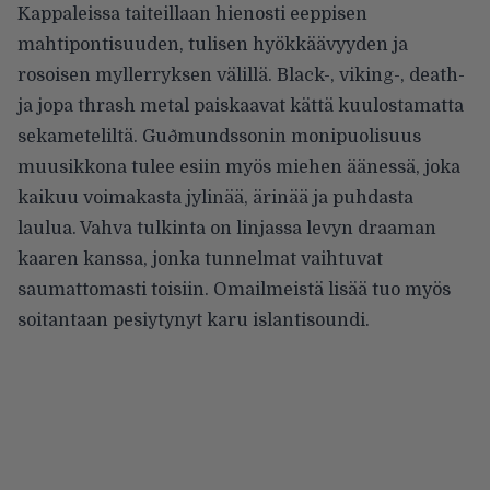
Kappaleissa taiteillaan hienosti eeppisen
mahtipontisuuden, tulisen hyökkäävyyden ja
rosoisen myllerryksen välillä. Black-, viking-, death-
ja jopa thrash metal paiskaavat kättä kuulostamatta
sekameteliltä. Guðmundssonin monipuolisuus
muusikkona tulee esiin myös miehen äänessä, joka
kaikuu voimakasta jylinää, ärinää ja puhdasta
laulua. Vahva tulkinta on linjassa levyn draaman
kaaren kanssa, jonka tunnelmat vaihtuvat
saumattomasti toisiin. Omailmeistä lisää tuo myös
soitantaan pesiytynyt karu islantisoundi.