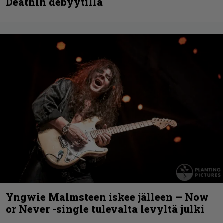
Deathin debyytillä
Yngwie Malmsteen iskee jälleen – Now
or Never -single tulevalta levyltä julki