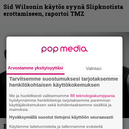
Sid Wilsonin käytös syynä Slipknotista
erottamiseen, raportoi TMZ
Arvostamme yksityisyyttäsi
Valintasi
Tarvitsemme suostumuksesi tarjotaksemme
henkilökohtaisen käyttökokemuksen
Me ja huolellisesti valitsemamme
88 teknologiakumppania
hyödynnämme henkilötietoja tarjotaksemme paremman
käyttäjäkokemuksen sekä kohdentaaksemme sisältöä ja
mainoksia.
Hyväksymällä suostut tietojesi käyttöön seuraavasti
Blind Channel aktivoituu jälleen uuden
Käytämme laitetunnisteita ja tallennamme evästeitä