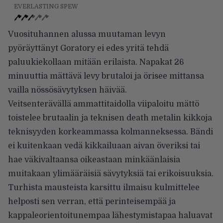
EVERLASTING SPEW
Vuosituhannen alussa muutaman levyn
pyöräyttänyt Goratory ei edes yritä tehdä
paluukiekollaan mitään erilaista. Napakat 26
minuuttia mättävä levy brutaloi ja örisee mittansa
vailla nössösävytyksen häivää.
Veitsenterävällä ammattitaidolla viipaloitu mättö
toistelee brutaalin ja teknisen death metalin kikkoja
teknisyyden korkeammassa kolmanneksessa. Bändi
ei kuitenkaan vedä kikkailuaan aivan överiksi tai
hae väkivaltaansa oikeastaan minkäänlaisia
muitakaan ylimääräisiä sävytyksiä tai erikoisuuksia.
Turhista mausteista karsittu ilmaisu kulmittelee
helposti sen verran, että perinteisempää ja
kappaleorientoitunempaa lähestymistapaa haluavat