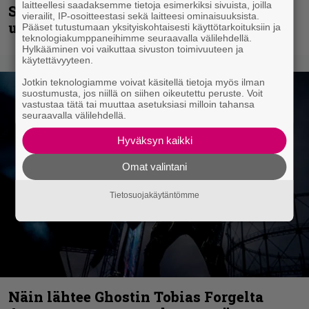
laitteellesi saadaksemme tietoja esimerkiksi sivuista, joilla
Shining hyppäsi keskelle kinoksia
vierailit, IP-osoitteestasi sekä laitteesi ominaisuuksista.
uudella videollaan
Pääset tutustumaan yksityiskohtaisesti käyttötarkoituksiin ja
teknologiakumppaneihimme seuraavalla välilehdellä.
Hylkääminen voi vaikuttaa sivuston toimivuuteen ja
käytettävyyteen.
Jotkin teknologiamme voivat käsitellä tietoja myös ilman
suostumusta, jos niillä on siihen oikeutettu peruste. Voit
vastustaa tätä tai muuttaa asetuksiasi milloin tahansa
seuraavalla välilehdellä.
Hyväksyn kaikki
Omat valintani
Tietosuojakäytäntömme
Näin lähtee Ghostin Tobias Forgelta