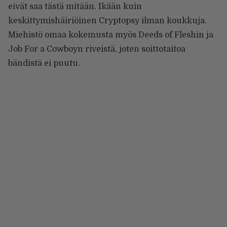
eivät saa tästä mitään. Ikään kuin
keskittymishäiriöinen Cryptopsy ilman koukkuja.
Miehistö omaa kokemusta myös Deeds of Fleshin ja
Job For a Cowboyn riveistä, joten soittotaitoa
bändistä ei puutu.