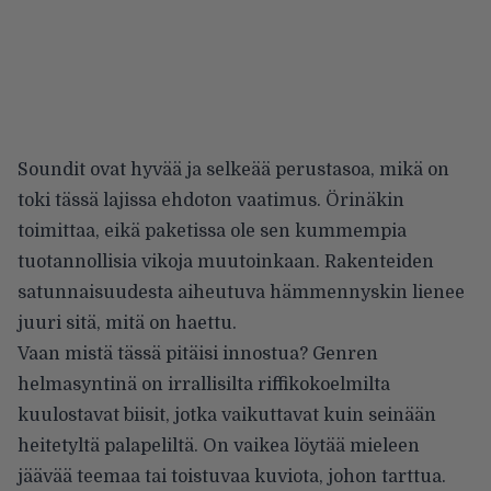
Soundit ovat hyvää ja selkeää perustasoa, mikä on
toki tässä lajissa ehdoton vaatimus. Örinäkin
toimittaa, eikä paketissa ole sen kummempia
tuotannollisia vikoja muutoinkaan. Rakenteiden
satunnaisuudesta aiheutuva hämmennyskin lienee
juuri sitä, mitä on haettu.
Vaan mistä tässä pitäisi innostua? Genren
helmasyntinä on irrallisilta riffikokoelmilta
kuulostavat biisit, jotka vaikuttavat kuin seinään
heitetyltä palapeliltä. On vaikea löytää mieleen
jäävää teemaa tai toistuvaa kuviota, johon tarttua.