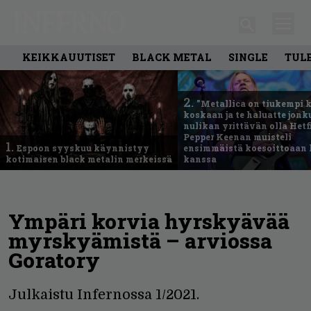
KEIKKAUUTISET
BLACK METAL
SINGLE
TUL
2.
”Metallica on tiukempi 
koskaan ja te haluatte jonk
nulikan yrittävän olla Hetfi
Pepper Keenan muisteli
1.
Espoon syyskuu käynnistyy
ensimmäistä koesoittoaan 
kotimaisen black metalin merkeissä
kanssa
Ympäri korvia hyrskyävää
myrskyämistä – arviossa
Goratory
Julkaistu Infernossa 1/2021.