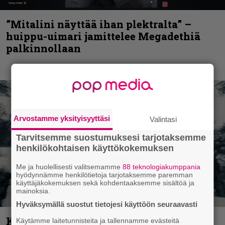
”Mitalini näyttää ihan plektralta” –
huippu-uimari jamittelee Megadethiä
palkinnollaan
Arvostamme yksityisyyttäsi
Valintasi
Tarvitsemme suostumuksesi tarjotaksemme
henkilökohtaisen käyttökokemuksen
Me ja huolellisesti valitsemamme
88 teknologiakumppania
hyödynnämme henkilötietoja tarjotaksemme paremman
käyttäjäkokemuksen sekä kohdentaaksemme sisältöä ja
mainoksia.
Hyväksymällä suostut tietojesi käyttöön seuraavasti
Kunnianosoitus hyiselle Pohjolalle –
Käytämme laitetunnisteita ja tallennamme evästeitä