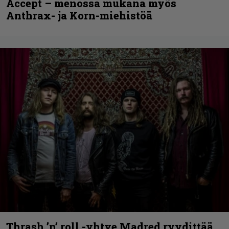
Accept – menossa mukana myös
Anthrax- ja Korn-miehistöä
Thrash ’n’ roll -yhtye Madred ryydittää