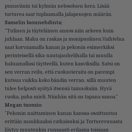
punaviinin tai kylmän nelosoluen kera. Lisää
torturea saat tuplaamalla jalapenojen määrän.
Samelin luonnehdinta:
”Tulinen ja täyteläinen annos niin arkeen kuin
juhlaan. Maku on raskas ja monipuolinen.Vaihtelua
saat korvaamalla kanan ja pekonin esimerkiksi
perinteisellä sika-nautajauhelihalla tai muulla
haluamallasi täytteellä, kuten kasviksilla. Satsi on
sen verran reilu, että ruokavieraita on parempi
kutsua vaikka koko bändin verran, sillä muuten
tulee helposti syötyä itsensä tainnoksiin. Hyvä
ruoka, paha mieli. Niinhän sitä on tapana sanoa.”
Megan tuomio:
”Pekonin naittaminen kanan kanssa osoittautuu
erittäin maukkaaksi ratkaisuksi ja Torturevuuasta
löytyy muutenkin runsaasti erilaisia toisiaan