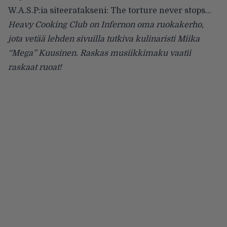
W.A.S.P:ia siteeratakseni: The torture never stops…
Heavy Cooking Club on Infernon oma ruokakerho,
jota vetää lehden sivuilla tutkiva kulinaristi Miika
“Mega” Kuusinen. Raskas musiikkimaku vaatii
raskaat ruoat!