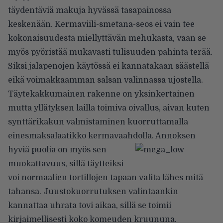
täydentäviä makuja hyvässä tasapainossa
keskenään. Kermaviili-smetana-seos ei vain tee
kokonaisuudesta miellyttävän mehukasta, vaan se
myös pyöristää mukavasti tulisuuden pahinta terää.
Siksi jalapenojen käytössä ei kannatakaan säästellä
eikä voimakkaamman salsan valinnassa ujostella.
Täytekakkumainen rakenne on yksinkertainen
mutta yllätyksen lailla toimiva oivallus, aivan kuten
synttärikakun valmistaminen kuorruttamalla
einesmaksalaatikko kermavaahdolla.
Annoksen
hyviä puolia on myös sen
muokattavuus, sillä täytteiksi
voi normaalien tortillojen tapaan valita lähes mitä
tahansa. Juustokuorrutuksen valintaankin
kannattaa uhrata tovi aikaa, sillä se toimii
kirjaimellisesti koko komeuden kruununa.