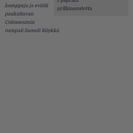
1 paprika
komppeja ja eväitä
grillimaustetta
paukuttavan
Colosseumin
rumpali Sameli Köykkä.