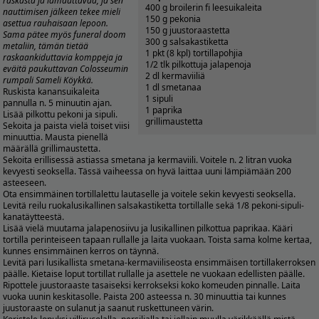
raskasta ja lamauttavaa, ja sen
400 g broilerin fi leesuikaleita
nauttimisen jälkeen tekee mieli
150 g pekonia
asettua rauhaisaan lepoon.
150 g juustoraastetta
Sama pätee myös funeral doom
300 g salsakastiketta
metaliin, tämän tietää
1 pkt (8 kpl) tortillapohjia
raskaankiduttavia komppeja ja
1/2 tlk pilkottuja jalapenoja
eväitä paukuttavan Colosseumin
2 dl kermaviiliä
rumpali Sameli Köykkä.
1 dl smetanaa
Ruskista kanansuikaleita
1 sipuli
pannulla n. 5 minuutin ajan.
1 paprika
Lisää pilkottu pekoni ja sipuli.
grillimaustetta
Sekoita ja paista vielä toiset viisi
minuuttia. Mausta pienellä
määrällä grillimaustetta.
Sekoita erillisessä astiassa smetana ja kermaviili. Voitele n. 2 litran vuoka
kevyesti seoksella. Tässä vaiheessa on hyvä laittaa uuni lämpiämään 200
asteeseen.
Ota ensimmäinen tortillalettu lautaselle ja voitele sekin kevyesti seoksella.
Levitä reilu ruokalusikallinen salsakastiketta tortillalle sekä 1/8 pekoni-sipuli-
kanatäytteestä.
Lisää vielä muutama jalapenosiivu ja lusikallinen pilkottua paprikaa. Kääri
tortilla perinteiseen tapaan rullalle ja laita vuokaan. Toista sama kolme kertaa,
kunnes ensimmäinen kerros on täynnä.
Levitä pari lusikallista smetana-kermaviiliseosta ensimmäisen tortillakerroksen
päälle. Kietaise loput tortillat rullalle ja asettele ne vuokaan edellisten päälle.
Ripottele juustoraaste tasaiseksi kerrokseksi koko komeuden pinnalle. Laita
vuoka uunin keskitasolle. Paista 200 asteessa n. 30 minuuttia tai kunnes
juustoraaste on sulanut ja saanut ruskettuneen värin.