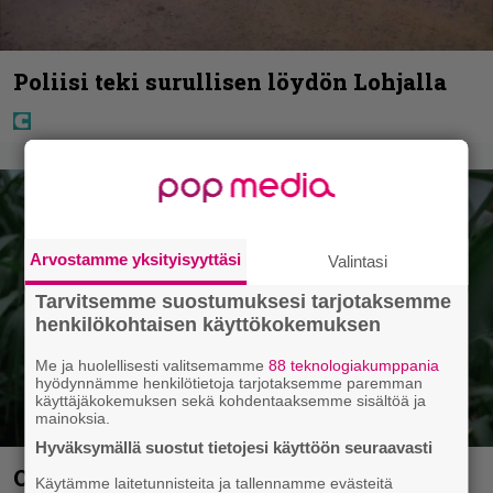
Poliisi teki surullisen löydön Lohjalla
Arvostamme yksityisyyttäsi
Valintasi
Tarvitsemme suostumuksesi tarjotaksemme
henkilökohtaisen käyttökokemuksen
Me ja huolellisesti valitsemamme
88 teknologiakumppania
hyödynnämme henkilötietoja tarjotaksemme paremman
käyttäjäkokemuksen sekä kohdentaaksemme sisältöä ja
mainoksia.
Hyväksymällä suostut tietojesi käyttöön seuraavasti
Ohjaaja lähti kalppimaan 870 miljoonaa
Käytämme laitetunnisteita ja tallennamme evästeitä