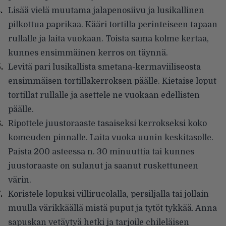
Lisää vielä muutama jalapenosiivu ja lusikallinen
pilkottua paprikaa. Kääri tortilla perinteiseen tapaan
rullalle ja laita vuokaan. Toista sama kolme kertaa,
kunnes ensimmäinen kerros on täynnä.
Levitä pari lusikallista smetana-kermaviiliseosta
ensimmäisen tortillakerroksen päälle. Kietaise loput
tortillat rullalle ja asettele ne vuokaan edellisten
päälle.
Ripottele juustoraaste tasaiseksi kerrokseksi koko
komeuden pinnalle. Laita vuoka uunin keskitasolle.
Paista 200 asteessa n. 30 minuuttia tai kunnes
juustoraaste on sulanut ja saanut ruskettuneen
värin.
Koristele lopuksi villirucolalla, persiljalla tai jollain
muulla värikkäällä mistä puput ja tytöt tykkää. Anna
sapuskan vetäytyä hetki ja tarjoile chileläisen