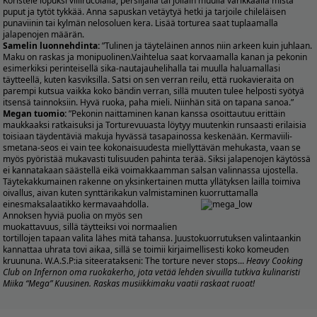
Koristele lopuksi villirucolalla, persiljalla tai jollain muulla värikkäällä mistä
puput ja tytöt tykkää. Anna sapuskan vetäytyä hetki ja tarjoile chileläisen
punaviinin tai kylmän nelosoluen kera. Lisää torturea saat tuplaamalla
jalapenojen määrän.
Samelin luonnehdinta:
”Tulinen ja täyteläinen annos niin arkeen kuin juhlaan.
Maku on raskas ja monipuolinen.Vaihtelua saat korvaamalla kanan ja pekonin
esimerkiksi perinteisellä sika-nautajauhelihalla tai muulla haluamallasi
täytteellä, kuten kasviksilla. Satsi on sen verran reilu, että ruokavieraita on
parempi kutsua vaikka koko bändin verran, sillä muuten tulee helposti syötyä
itsensä tainnoksiin. Hyvä ruoka, paha mieli. Niinhän sitä on tapana sanoa.”
Megan tuomio:
”Pekonin naittaminen kanan kanssa osoittautuu erittäin
maukkaaksi ratkaisuksi ja Torturevuuasta löytyy muutenkin runsaasti erilaisia
toisiaan täydentäviä makuja hyvässä tasapainossa keskenään. Kermaviili-
smetana-seos ei vain tee kokonaisuudesta miellyttävän mehukasta, vaan se
myös pyöristää mukavasti tulisuuden pahinta terää. Siksi jalapenojen käytössä
ei kannatakaan säästellä eikä voimakkaamman salsan valinnassa ujostella.
Täytekakkumainen rakenne on yksinkertainen mutta yllätyksen lailla toimiva
oivallus, aivan kuten synttärikakun valmistaminen kuorruttamalla
einesmaksalaatikko kermavaahdolla.
Annoksen hyviä puolia on myös sen
muokattavuus, sillä täytteiksi voi normaalien
tortillojen tapaan valita lähes mitä tahansa. Juustokuorrutuksen valintaankin
kannattaa uhrata tovi aikaa, sillä se toimii kirjaimellisesti koko komeuden
kruununa. W.A.S.P:ia siteeratakseni: The torture never stops...
Heavy Cooking
Club on Infernon oma ruokakerho, jota vetää lehden sivuilla tutkiva kulinaristi
Miika “Mega” Kuusinen. Raskas musiikkimaku vaatii raskaat ruoat!