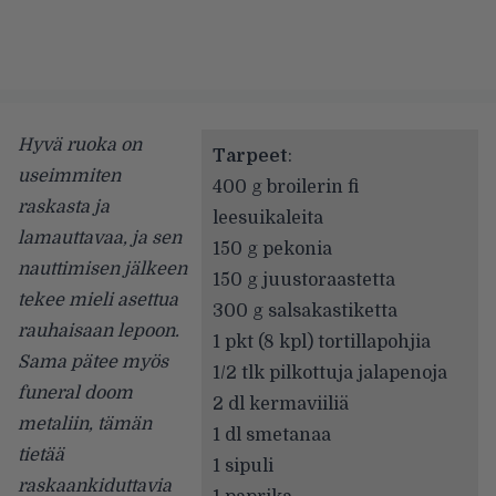
Hyvä ruoka on
Tarpeet
:
useimmiten
400 g broilerin fi
raskasta ja
leesuikaleita
lamauttavaa, ja sen
150 g pekonia
nauttimisen jälkeen
150 g juustoraastetta
tekee mieli asettua
300 g salsakastiketta
rauhaisaan lepoon.
1 pkt (8 kpl) tortillapohjia
Sama pätee myös
1/2 tlk pilkottuja jalapenoja
funeral doom
2 dl kermaviiliä
metaliin, tämän
1 dl smetanaa
tietää
1 sipuli
raskaankiduttavia