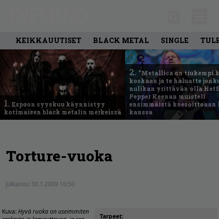
KEIKKAUUTISET
BLACK METAL
SINGLE
TUL
2.
”Metallica on tiukempi 
koskaan ja te haluatte jonk
nulikan yrittävän olla Hetfi
Pepper Keenan muisteli
1.
Espoon syyskuu käynnistyy
ensimmäistä koesoittoaan 
kotimaisen black metalin merkeissä
kanssa
Torture-vuoka
Julkaistu:
30.1.2009 10:50
Kuva:
Hyvä ruoka on useimmiten
Tarpeet
: