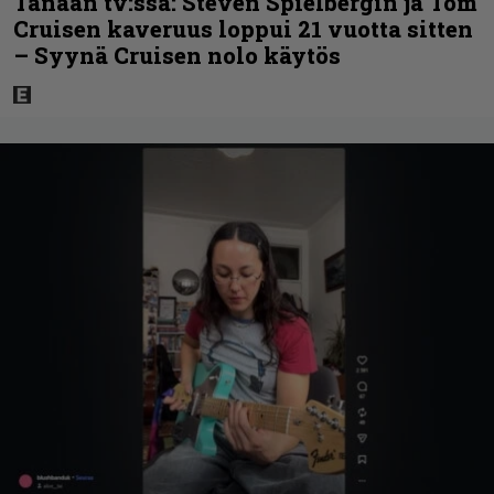
Tänään tv:ssä: Steven Spielbergin ja Tom
Cruisen kaveruus loppui 21 vuotta sitten
– Syynä Cruisen nolo käytös