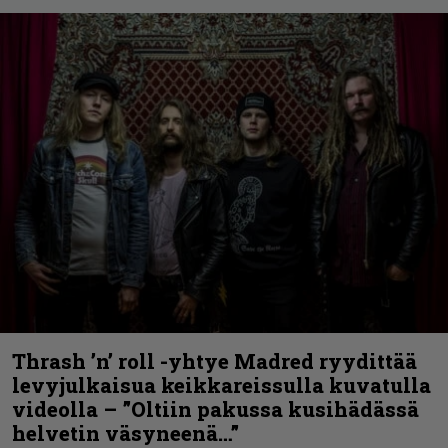
Thrash ’n’ roll -yhtye Madred ryydittää
levyjulkaisua keikkareissulla kuvatulla
videolla – ”Oltiin pakussa kusihädässä
helvetin väsyneenä…”