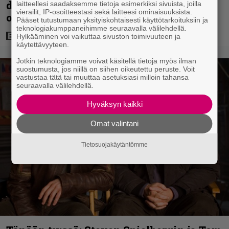
dollaria tuottaneen elokuvan jatko-
laitteellesi saadaksemme tietoja esimerkiksi sivuista, joilla
vierailit, IP-osoitteestasi sekä laitteesi ominaisuuksista.
osasta
Pääset tutustumaan yksityiskohtaisesti käyttötarkoituksiin ja
teknologiakumppaneihimme seuraavalla välilehdellä.
Hylkääminen voi vaikuttaa sivuston toimivuuteen ja
käytettävyyteen.
Jotkin teknologiamme voivat käsitellä tietoja myös ilman
suostumusta, jos niillä on siihen oikeutettu peruste. Voit
vastustaa tätä tai muuttaa asetuksiasi milloin tahansa
seuraavalla välilehdellä.
Hyväksyn kaikki
Omat valintani
Tietosuojakäytäntömme