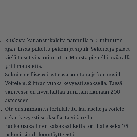
Ruskista kanansuikaleita pannulla n. 5 minuutin
ajan. Lisää pilkottu pekoni ja sipuli. Sekoita ja paista
vielä toiset viisi minuuttia. Mausta pienellä määrällä
grillimaustetta.
Sekoita erillisessä astiassa smetana ja kermaviili.
Voitele n. 2 litran vuoka kevyesti seoksella. Tässä
vaiheessa on hyvä laittaa uuni lämpiämään 200
asteeseen.
Ota ensimmäinen tortillalettu lautaselle ja voitele
sekin kevyesti seoksella. Levitä reilu
ruokalusikallinen salsakastiketta tortillalle sekä 1/8
pekoni-sipuli-kanatäytteestä.