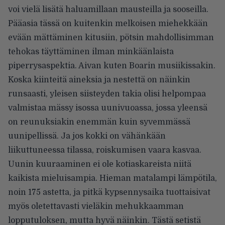
voi vielä lisätä haluamillaan mausteilla ja sooseilla.
Pääasia tässä on kuitenkin melkoisen miehekkään
evään mättäminen kitusiin, pötsin mahdollisimman
tehokas täyttäminen ilman minkäänlaista
piperrysaspektia. Aivan kuten Boarin musiikissakin.
Koska kiinteitä aineksia ja nestettä on näinkin
runsaasti, yleisen siisteyden takia olisi helpompaa
valmistaa mässy isossa uunivuoassa, jossa yleensä
on reunuksiakin enemmän kuin syvemmässä
uunipellissä. Ja jos kokki on vähänkään
liikuttuneessa tilassa, roiskumisen vaara kasvaa.
Uunin kuuraaminen ei ole kotiaskareista niitä
kaikista mieluisampia. Hieman matalampi lämpötila,
noin 175 astetta, ja pitkä kypsennysaika tuottaisivat
myös oletettavasti vieläkin mehukkaamman
lopputuloksen, mutta hyvä näinkin. Tästä setistä