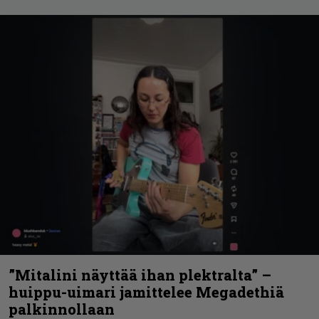
”Mitalini näyttää ihan plektralta” –
huippu-uimari jamittelee Megadethiä
palkinnollaan