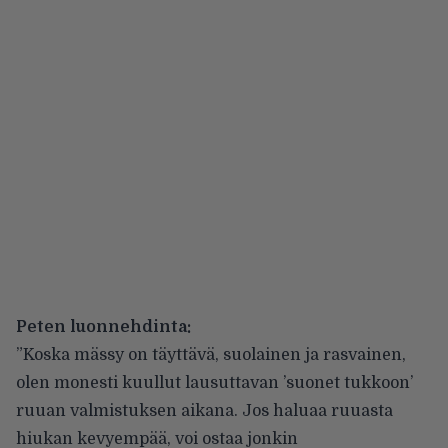
Peten luonnehdinta:
”Koska mässy on täyttävä, suolainen ja rasvainen,
olen monesti kuullut lausuttavan ’suonet tukkoon’
ruuan valmistuksen aikana. Jos haluaa ruuasta
hiukan kevyempää, voi ostaa jonkin