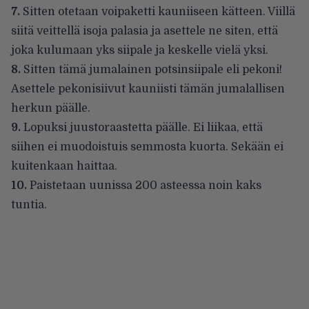
7.
Sitten otetaan voipaketti kauniiseen kätteen. Viillä
siitä veittellä isoja palasia ja asettele ne siten, että
joka kulumaan yks siipale ja keskelle vielä yksi.
8.
Sitten tämä jumalainen potsinsiipale eli pekoni!
Asettele pekonisiivut kauniisti tämän jumalallisen
herkun päälle.
9.
Lopuksi juustoraastetta päälle. Ei liikaa, että
siihen ei muodoistuis semmosta kuorta. Sekään ei
kuitenkaan haittaa.
10.
Paistetaan uunissa 200 asteessa noin kaks
tuntia.