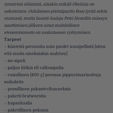
rynnivinä eläiminä, ainakin mikäli Obelixia on
uskominen. Oululainen pörinäpartio Boar jyrää sekin
mureasti, mutta basisti-laulaja Petri Henellin mässyn
nauttimisen jälkeen ainut mahdollinen
etenemismuoto on vaakatasoon vyöryminen.
Tarpeet
– kiinteitä perunoita noin puolet uunipellistä (siten
että muita aineksiakin mahtuu)
– iso sipuli
– paljon löökiä eli valkosipulia
– rasiallinen (400 g) porsaan pippurimarinoituja
suikaleita
– pussillinen pakastevihanneksia
– paketti bratwurstia
– hapankaalia
– paketillinen pekonia