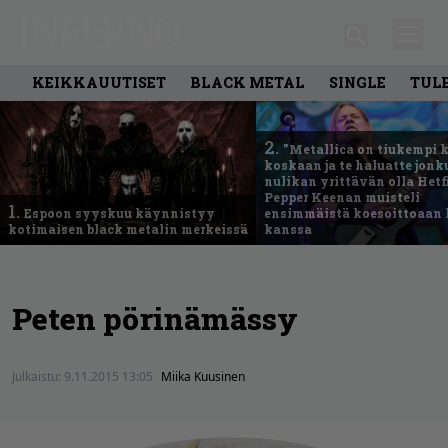
KEIKKAUUTISET
BLACK METAL
SINGLE
TUL
2.
”Metallica on tiukempi 
koskaan ja te haluatte jonk
nulikan yrittävän olla Hetfi
Pepper Keenan muisteli
1.
Espoon syyskuu käynnistyy
ensimmäistä koesoittoaan 
kotimaisen black metalin merkeissä
kanssa
Peten pörinämässy
Julkaistu:
9.11.2015 13:05
Miika Kuusinen