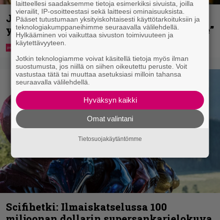
laitteellesi saadaksemme tietoja esimerkiksi sivuista, joilla
vierailit, IP-osoitteestasi sekä laitteesi ominaisuuksista.
Jani Sievinen kokosi lapsikatraansa
Pääset tutustumaan yksityiskohtaisesti käyttötarkoituksiin ja
teknologiakumppaneihimme seuraavalla välilehdellä.
yhteen – ”Minun suurin perintöni heille”
Hylkääminen voi vaikuttaa sivuston toimivuuteen ja
käytettävyyteen.
Jotkin teknologiamme voivat käsitellä tietoja myös ilman
suostumusta, jos niillä on siihen oikeutettu peruste. Voit
vastustaa tätä tai muuttaa asetuksiasi milloin tahansa
seuraavalla välilehdellä.
Hyväksyn kaikki
Omat valintani
Tietosuojakäytäntömme
Scifihetki: Ilmaiskatselussa 100
miljoonan dollarin supersankarielokuva