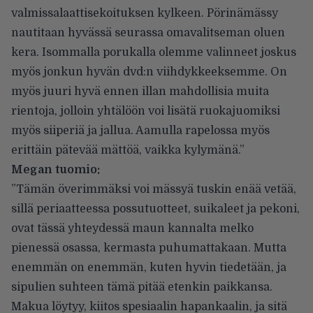
valmissalaattisekoituksen kylkeen. Pörinämässy
nautitaan hyvässä seurassa omavalitseman oluen
kera. Isommalla porukalla olemme valinneet joskus
myös jonkun hyvän dvd:n viihdykkeeksemme. On
myös juuri hyvä ennen illan mahdollisia muita
rientoja, jolloin yhtälöön voi lisätä ruokajuomiksi
myös siiperiä ja jallua. Aamulla rapelossa myös
erittäin pätevää mättöä, vaikka kylymänä.”
Megan tuomio:
”Tämän överimmäksi voi mässyä tuskin enää vetää,
sillä periaatteessa possutuotteet, suikaleet ja pekoni,
ovat tässä yhteydessä maun kannalta melko
pienessä osassa, kermasta puhumattakaan. Mutta
enemmän on enemmän, kuten hyvin tiedetään, ja
sipulien suhteen tämä pitää etenkin paikkansa.
Makua löytyy, kiitos spesiaalin hapankaalin, ja sitä