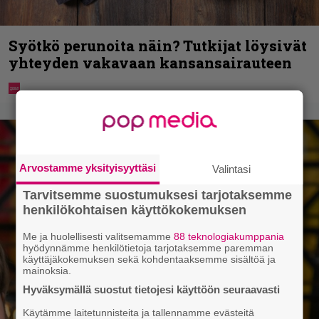
Syötkö perunoita näin? Tutkijat löysivät
yhteyden vakavaan kansansairauteen
Arvostamme yksityisyyttäsi
Valintasi
Tarvitsemme suostumuksesi tarjotaksemme
henkilökohtaisen käyttökokemuksen
Me ja huolellisesti valitsemamme
88 teknologiakumppania
hyödynnämme henkilötietoja tarjotaksemme paremman
käyttäjäkokemuksen sekä kohdentaaksemme sisältöä ja
mainoksia.
Hyväksymällä suostut tietojesi käyttöön seuraavasti
Käytämme laitetunnisteita ja tallennamme evästeitä