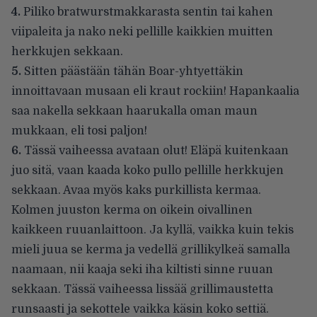
4.
Piliko bratwurstmakkarasta sentin tai kahen
viipaleita ja nako neki pellille kaikkien muitten
herkkujen sekkaan.
5.
Sitten päästään tähän Boar-yhtyettäkin
innoittavaan musaan eli kraut rockiin! Hapankaalia
saa nakella sekkaan haarukalla oman maun
mukkaan, eli tosi paljon!
6.
Tässä vaiheessa avataan olut! Eläpä kuitenkaan
juo sitä, vaan kaada koko pullo pellille herkkujen
sekkaan. Avaa myös kaks purkillista kermaa.
Kolmen juuston kerma on oikein oivallinen
kaikkeen ruuanlaittoon. Ja kyllä, vaikka kuin tekis
mieli juua se kerma ja vedellä grillikylkeä samalla
naamaan, nii kaaja seki iha kiltisti sinne ruuan
sekkaan. Tässä vaiheessa lissää grillimaustetta
runsaasti ja sekottele vaikka käsin koko settiä.