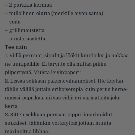
– 2 purkkia kermaa
– pullollinen olutta (merkille aivan sama)
– voita
– grillimaustetta
– juustoraastetta
Tee näin
1.
Viillä perunat, sipulit ja löökit kuutioiksi ja nakkaa
ne uunipellille. Ei tarvitte olla mittää pikku
piiperrystä. Muista leivinpaperi!
2.
Lissää sekkaan pakastevihannekset. Itte käytän
tähän välillä jottain erikoisempia kuin perus herne-
maissi-paprikaa, nii saa vähä eri variaatioita joka
kerta.
3.
Sitten sekkaan porsaan pippurimarinoidut
suikaleet, tähänkin voi käyttää jottain muuta
marinoitua lihhaa.