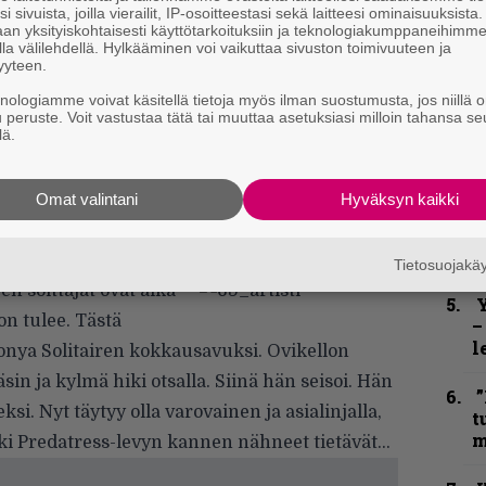
”
i sivuista, joilla vierailit, IP-osoitteestasi sekä laitteesi ominaisuuksista
u
an yksityiskohtaisesti käyttötarkoituksiin ja teknologiakumppaneihimm
asarissa läpikypsiksi.
n
la välilehdellä. Hylkääminen voi vaikuttaa sivuston toimivuuteen ja
yyteen.
t
juusto, fetajuustokuutiot jotka on siivilöity
knologiamme voivat käsitellä tietoja myös ilman suostumusta, jos niillä o
esi.
u peruste. Voit vastustaa tätä tai muuttaa asetuksiasi milloin tahansa se
N
lä.
F
m
 että fetajuustokuutiot ehtivät kunnolla
m
Omat valintani
Hyväksyn kaikki
B
t
Tietosuojak
en soittajat ovat aika
Y
on tulee. Tästä
–
l
onya Solitairen kokkausavuksi. Ovikellon
sin ja kylmä hiki otsalla. Siinä hän seisoi. Hän
”
si. Nyt täytyy olla varovainen ja asialinjalla,
t
m
kki Predatress-levyn kannen nähneet tietävät…