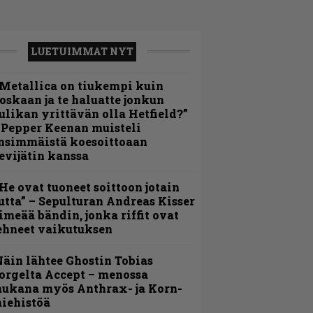
LUETUIMMAT NYT
Metallica on tiukempi kuin
oskaan ja te haluatte jonkun
ulikan yrittävän olla Hetfield?”
 Pepper Keenan muisteli
nsimmäistä koesoittoaan
evijätin kanssa
He ovat tuoneet soittoon jotain
utta” – Sepulturan Andreas Kisser
imeää bändin, jonka riffit ovat
ehneet vaikutuksen
äin lähtee Ghostin Tobias
orgelta Accept – menossa
ukana myös Anthrax- ja Korn-
iehistöä