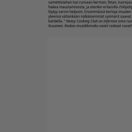
samettistahan tuo runsaan kerman, fetan, tuorejuus
hakea maustamisesta, ja etenkin erilaisilla chilipoh
löytyy varsin helposti. Ensimmäisiä kertoja muuten
yleensä vähänkään nälkäisemmät syömärit saavat 
kahdella. ”
Heavy Cooking Club on Infernon oma ruokak
Kuusinen. Raskas musiikkimaku vaatii raskaat ruoat!