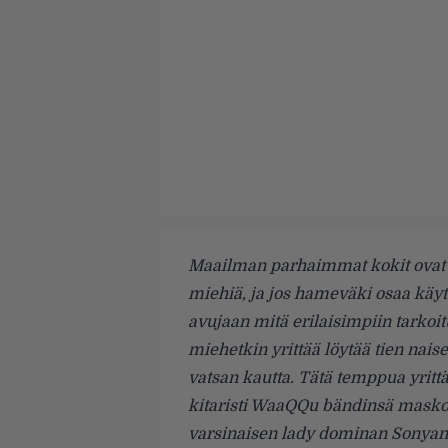
Maailman parhaimmat kokit ovat 
miehiä, ja jos hameväki osaa käytt
avujaan mitä erilaisimpiin tarkoit
miehetkin yrittää löytää tien nai
vatsan kautta. Tätä temppua yrittä
kitaristi WaaQQu bändinsä maskot
varsinaisen lady dominan Sonyan