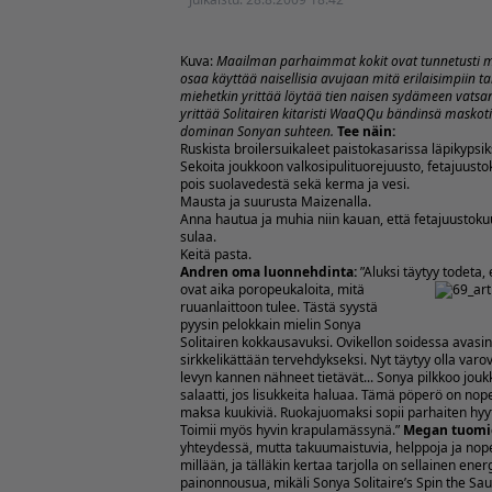
Kuva:
Maailman parhaimmat kokit ovat tunnetusti mi
osaa käyttää naisellisia avujaan mitä erilaisimpiin ta
miehetkin yrittää löytää tien naisen sydämeen vatsa
yrittää Solitairen kitaristi WaaQQu bändinsä maskoti
dominan Sonyan suhteen.
Tee näin:
Ruskista broilersuikaleet paistokasarissa läpikypsik
Sekoita joukkoon valkosipulituorejuusto, fetajuustoku
pois suolavedestä sekä kerma ja vesi.
Mausta ja suurusta Maizenalla.
Anna hautua ja muhia niin kauan, että fetajuustokuu
sulaa.
Keitä pasta.
Andren oma luonnehdinta:
”Aluksi täytyy todeta, 
ovat aika poropeukaloita, mitä
ruuanlaittoon tulee. Tästä syystä
pyysin pelokkain mielin Sonya
Solitairen kokkausavuksi. Ovikellon soidessa avasin 
sirkkelikättään tervehdykseksi. Nyt täytyy olla varov
levyn kannen nähneet tietävät... Sonya pilkkoo joukk
salaatti, jos lisukkeita haluaa. Tämä pöperö on nop
maksa kuukiviä. Ruokajuomaksi sopii parhaiten hyytä
Toimii myös hyvin krapulamässynä.”
Megan tuomi
yhteydessä, mutta takuumaistuvia, helppoja ja nopei
millään, ja tälläkin kertaa tarjolla on sellainen ene
painonnousua, mikäli Sonya Solitaire’s Spin the Sa