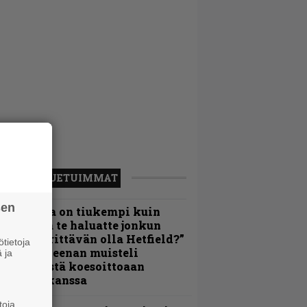
LUETUIMMAT
sen
Metallica on tiukempi kuin
oskaan ja te haluatte jonkun
ulikan yrittävän olla Hetfield?”
tietoja
 Pepper Keenan muisteli
 ja
nsimmäistä koesoittoaan
evijätin kanssa
toja