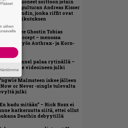
He ovat tuoneet soittoon jotain
. Pääset
utta” – Sepulturan Andreas Kisser
e
imeää bändin, jonka riffit ovat
ehneet vaikutuksen
n siihen
uraavalla
äin lähtee Ghostin Tobias
orgelta Accept – menossa
ukana myös Anthrax- ja Korn-
iehistöä
lind Channel palaa rytinällä –
uplasingle videoineen julki
äytäntömme
ngwie Malmsteen iskee jälleen
 Now or Never -single tulevalta
evyltä julki
En kadu mitään” – Rick Rozz ei
unne katkeruutta siitä, ettei ollut
ukana Deathin debyytillä