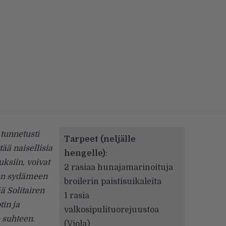
tunnetusti
Tarpeet (neljälle
ää naisellisia
hengelle)
:
uksiin, voivat
2 rasiaa hunajamarinoituja
sen sydämeen
broilerin paistisuikaleita
ä Solitairen
1 rasia
in ja
valkosipulituorejuustoa
 suhteen.
(Viola)