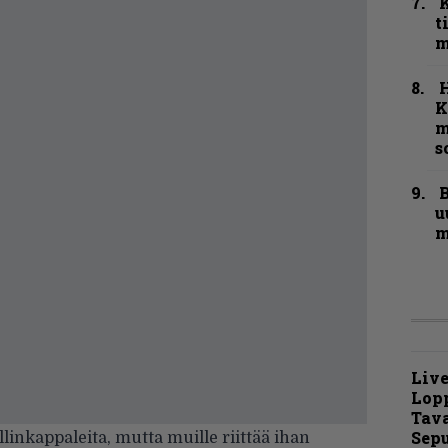
t
m
K
m
s
B
u
m
Live
Lop
Tava
Sepu
inkappaleita, mutta muille riittää ihan