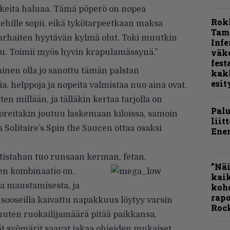
sukkeita haluaa. Tämä pöperö on nopea
Rok
ehille sopii, eikä tykötarpeetkaan maksa
Tamp
arhaiten hyytävän kylmä olut. Toki muutkin
Infe
väk
ttu. Toimii myös hyvin krapulamässynä.”
fest
ainen olla jo sanottu tämän palstan
kak
esit
, helppoja ja nopeita valmistaa nuo aina ovat.
ten millään, ja tälläkin kertaa tarjolla on
Pal
loreitakin joutuu laskemaan kiloissa, samoin
liit
Solitaire’s Spin the Saucen ottaa osaksi
Ene
istahan tuo runsaan kerman, fetan,
”Näi
den kombinaatio on.
kaik
ea maustamisesta, ja
kohd
rapo
la sooseilla kaivattu napakkuus löytyy varsin
Rock
uuten ruokailijamäärä pitää paikkansa,
 syömärit saavat jakaa ohjeiden mukaiset