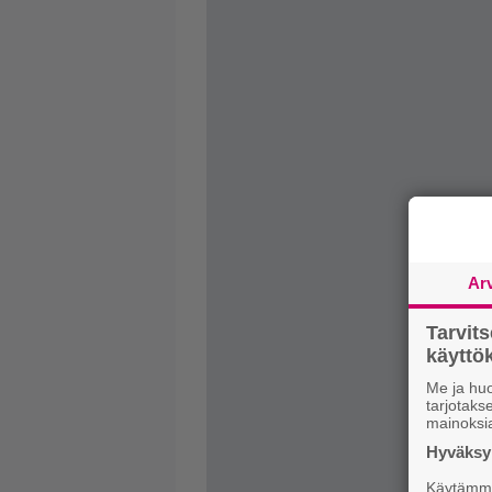
Ar
Tarvit
käytt
Me ja huo
tarjotak
mainoksi
Hyväksym
Käytämme 