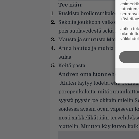
esimerkiks
Tee näin:
tutustuma
Ruskista broilersuikaleet paistok
seuraaval
käytettäv
Sekoita joukkoon valkosipulituore
Jotkin te
pois suolavedestä sekä kerma ja v
oikeutett
välilehdel
Mausta ja suurusta Maizenalla.
Anna hautua ja muhia niin kauan,
sulaa.
Keitä pasta.
Andren oma luonnehdinta:
”Aluksi täytyy todeta, että
Solitair
poropeukaloita, mitä ruuanlaitto
syystä pyysin pelokkain mielin S
soidessa avasin oven vapisevin kä
nosti sirkkelikättään tervehdyksek
ajattelin. Muuten käy kuten kai