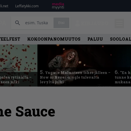
i.net
Leffatykki.com
PA
Etsi
KIRJAUDU
TEELFEST
KOKOONPANOMUUTOS
PALUU
SOOLOA
5.
6.
Yngwie Malmsteen iskee jälleen –
”En k
palaa rytinällä –
Now or Never -single tulevalta
tunne ka
neen julki
levyltä julki
mukana 
the Sauce