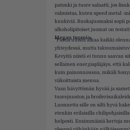
patonki ja tuore salaatti, jos li
valmistaa, kuten speed metal -mi
kuukiviä. Ruokajuomaksi sopii p
alkoholipitoiset juomat on testa
Megan tuomio:
”Pastaruuista alkaa kaikki olenn
yhteydessä, mutta takuumaistuvia
Kevyitä niistä ei tunnu saavan sit
sellainen energiapläjäys, että ka
kuin painonnousua, mikäli Sonya 
viikoittaista menua.
Vaan hävyttömän hyvää ja samett
tuorejuuston ja broilerisuikalei
Luonnetta sille on silti hyvä hak
etenkin erilaisilla chilipohjaisil
helposti. Ensimmäisiä kertoja m
yleensä vähänkään nälkäisemmät