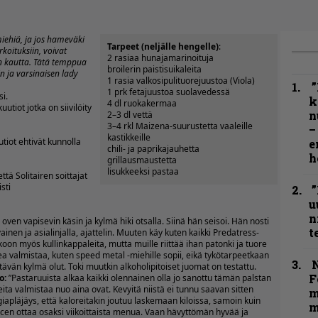
ehiä, ja jos hameväki
Tarpeet (neljälle hengelle)
:
rkoituksiin, voivat
2 rasiaa hunajamarinoituja
n kautta. Tätä temppua
broilerin paistisuikaleita
n ja varsinaisen lady
1 rasia valkosipulituorejuustoa (Viola)
”
1 prk fetajuustoa suolavedessä
si.
k
4 dl ruokakermaa
utiot jotka on siivilöity
n
2–3 dl vettä
3–4 rkl Maizena-suurustetta vaaleille
–
kastikkeille
tiot ehtivät kunnolla
e
chili- ja paprikajauhetta
h
grillausmaustetta
lisukkeeksi pastaa
että
Solitairen soittajat
”
u
n
oven vapisevin käsin ja kylmä hiki otsalla. Siinä hän seisoi. Hän nosti
t
ainen ja asialinjalla, ajattelin. Muuten käy kuten kaikki Predatress-
oon myös kullinkappaleita, mutta muille riittää ihan patonki ja tuore
ea valmistaa, kuten speed metal -miehille sopii, eikä tykötarpeetkaan
N
vän kylmä olut. Toki muutkin alkoholipitoiset juomat on testattu.
F
o:
”Pastaruuista alkaa kaikki olennainen olla jo sanottu tämän palstan
ta valmistaa nuo aina ovat. Kevyitä niistä ei tunnu saavan sitten
m
rgiapläjäys, että kaloreitakin joutuu laskemaan kiloissa, samoin kuin
m
ucen ottaa osaksi viikoittaista menua. Vaan hävyttömän hyvää ja