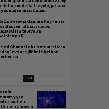
Kokoonpanonsa uudistanut Sleep
iedottaa uudesta levystä, julkaisi
yös uuden maistiaisen
Helloween- ja Gamma Ray -mies
ai Hansen julkaisi uuden
aistiaisen tulevalta
oololevyltä
lind Channel aktivoituu jälleen
uden levyn ja jäähallikeikan
erkeissä
LIVE
arvio:
puunmyyty
stia saatteli
lturan ikiuneen