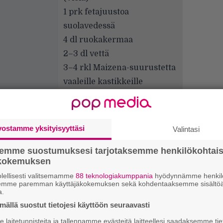
1 prk fetajuustoa
suolavedessä
4 dl ruokakermaa
2–3 dl vettä
3–4 rkl Maizena-suurustetta
vaaleille kastikkeille
chili- ja paprikajauhetta
grillausmaustetta
lisukkeeksi pastaa
vostamme yksityisyyttäsi
Valintasi
semme suostumuksesi tarjotaksemme henkilökohtai
”
ökokemuksen
k
n
lellisesti valitsemamme
88 teknologiakumppania
hyödynnämme henkilö
–
semme paremman käyttäjäkokemuksen sekä kohdentaaksemme sisältöä
a.
e
h
ällä suostut tietojesi käyttöön seuraavasti
laitetunnisteita ja tallennamme evästeitä laitteellesi saadaksemme tie