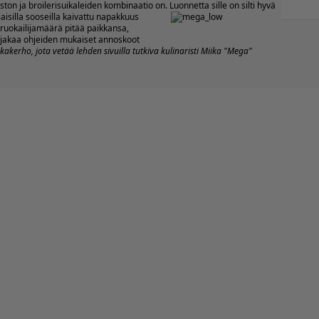
ton ja broilerisuikaleiden kombinaatio on.
Luonnetta sille on silti hyvä
jaisilla sooseilla kaivattu napakkuus
 ruokailijamäärä pitää paikkansa,
jakaa ohjeiden mukaiset annoskoot
erho, jota vetää lehden sivuilla tutkiva kulinaristi Miika "Mega"