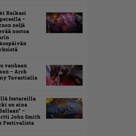
ki Raikasi
ereella –
rnon neljä
evää nostoa
arin
kospäivän
yksistä
uu vanhaan
toon – Arch
my Tavastialla
llä festareilla
ki on aina
allaan” –
rtti John Smith
 Festivalista