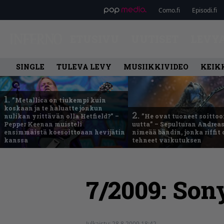
Como.fi
Episodi.fi
ETUSIVU
UUTISET
LEVY
SINGLE
TULEVA LEVY
MUSIIKKIVIDEO
KEIK
1.
”Metallica on tiukempi kuin
koskaan ja te haluatte jonkun
2.
nulikan yrittävän olla Hetfield?” –
”He ovat tuoneet soittoo
Pepper Keenan muisteli
uutta” – Sepulturan Andreas
ensimmäistä koesoittoaan hevijätin
nimeää bändin, jonka riffit
kanssa
tehneet vaikutuksen
7/2009: Sony
Julkaistu:
28.8.2009 18:42