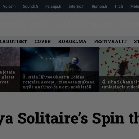
Voice.fi
Soundi.fi
Pelaaja.fi
Inferno.fi
Rumba.fi
Tilt.fi
Metel
ARVIOT
LEHTI
HAASTATTELUT
KAUP
KAUUTISET
COVER
KOKOELMA
FESTIVAALIT
S
n jotain
3.
 Kisser
Näin lähtee Ghostin Tobias
4.
 ovat
Forgelta Accept – menossa mukana
Blind Channel 
myös Anthrax- ja Korn-miehistöä
tuplasingle videoi
a Solitaire’s Spin 