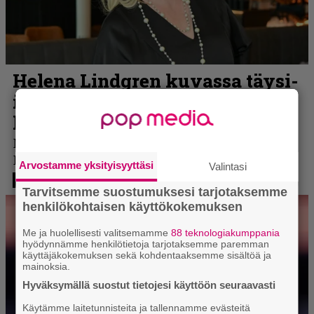
Arvostamme yksityisyyttäsi
Valintasi
Tarvitsemme suostumuksesi tarjotaksemme
henkilökohtaisen käyttökokemuksen
Me ja huolellisesti valitsemamme
88 teknologiakumppania
hyödynnämme henkilötietoja tarjotaksemme paremman
käyttäjäkokemuksen sekä kohdentaaksemme sisältöä ja
mainoksia.
Hyväksymällä suostut tietojesi käyttöön seuraavasti
Käytämme laitetunnisteita ja tallennamme evästeitä