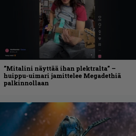
”Mitalini näyttää ihan plektralta” –
huippu-uimari jamittelee Megadethiä
palkinnollaan