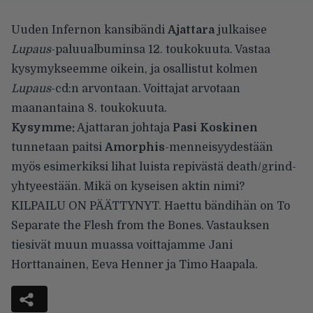
Uuden Infernon
kansibändi
Ajattara
julkaisee
Lupaus
-paluualbuminsa 12. toukokuuta. Vastaa
kysymykseemme oikein, ja osallistut kolmen
Lupaus
-cd:n arvontaan. Voittajat arvotaan
maanantaina 8. toukokuuta.
Kysymme:
Ajattaran johtaja
Pasi Koskinen
tunnetaan paitsi
Amorphis
-menneisyydestään
myös esimerkiksi lihat luista repivästä death/grind-
yhtyeestään. Mikä on kyseisen aktin nimi?
KILPAILU ON PÄÄTTYNYT. Haettu bändihän on To
Separate the Flesh from the Bones. Vastauksen
tiesivät muun muassa voittajamme Jani
Horttanainen, Eeva Henner ja Timo Haapala.