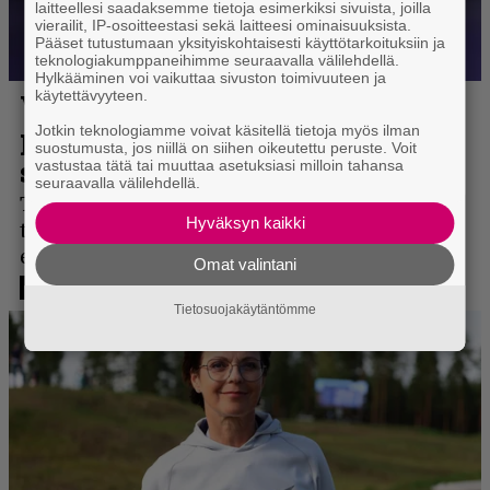
laitteellesi saadaksemme tietoja esimerkiksi sivuista, joilla
vierailit, IP-osoitteestasi sekä laitteesi ominaisuuksista.
Pääset tutustumaan yksityiskohtaisesti käyttötarkoituksiin ja
teknologiakumppaneihimme seuraavalla välilehdellä.
Hylkääminen voi vaikuttaa sivuston toimivuuteen ja
käytettävyyteen.
Jotkin teknologiamme voivat käsitellä tietoja myös ilman
suostumusta, jos niillä on siihen oikeutettu peruste. Voit
vastustaa tätä tai muuttaa asetuksiasi milloin tahansa
seuraavalla välilehdellä.
Hyväksyn kaikki
Omat valintani
Tietosuojakäytäntömme