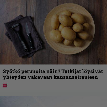
Syötkö perunoita näin? Tutkijat löysivät
yhteyden vakavaan kansansairauteen