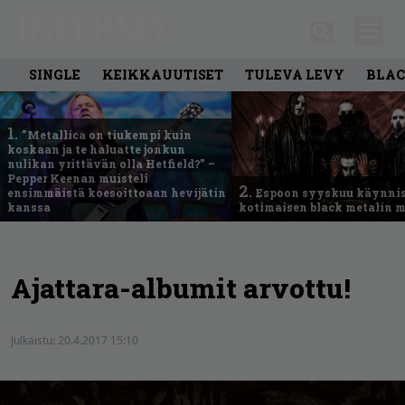
SINGLE
KEIKKAUUTISET
TULEVA LEVY
BLAC
1.
”Metallica on tiukempi kuin
koskaan ja te haluatte jonkun
nulikan yrittävän olla Hetfield?” –
Pepper Keenan muisteli
2.
ensimmäistä koesoittoaan hevijätin
Espoon syyskuu käynni
kanssa
kotimaisen black metalin m
Ajattara-albumit arvottu!
Julkaistu:
20.4.2017 15:10