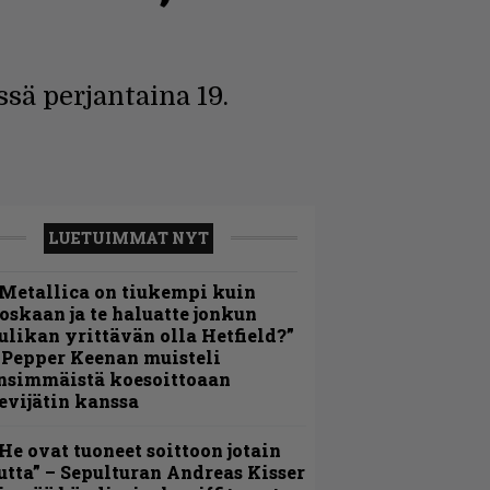
ssä perjantaina 19.
LUETUIMMAT NYT
Metallica on tiukempi kuin
oskaan ja te haluatte jonkun
ulikan yrittävän olla Hetfield?”
 Pepper Keenan muisteli
nsimmäistä koesoittoaan
evijätin kanssa
He ovat tuoneet soittoon jotain
utta” – Sepulturan Andreas Kisser