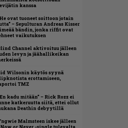
evijätin kanssa
He ovat tuoneet soittoon jotain
utta” – Sepulturan Andreas Kisser
imeää bändin, jonka riffit ovat
ehneet vaikutuksen
lind Channel aktivoituu jälleen
uden levyn ja jäähallikeikan
erkeissä
id Wilsonin käytös syynä
lipknotista erottamiseen,
aportoi TMZ
En kadu mitään” – Rick Rozz ei
unne katkeruutta siitä, ettei ollut
ukana Deathin debyytillä
ngwie Malmsteen iskee jälleen
 Now or Never -single tulevalta