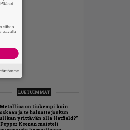
. Pääset
e
n siihen
uraavalla
äytäntömme
LUETUIMMAT
Metallica on tiukempi kuin
oskaan ja te haluatte jonkun
ulikan yrittävän olla Hetfield?”
 Pepper Keenan muisteli
nsimmäistä koesoittoaan