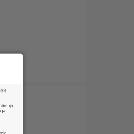
sen
tietoja
 ja
toja