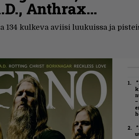
.D., Anthrax…
 134 kulkeva aviisi luukuissa ja pistei
”
k
n
–
e
h
”
u