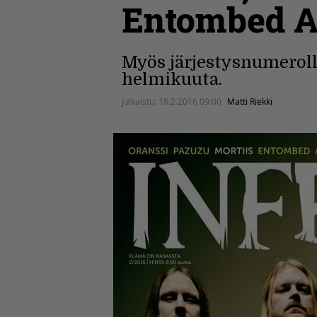
Entombed A
Myös järjestysnumerolla
helmikuuta.
Julkaistu:
18.2.2016 09:00
Matti Riekki