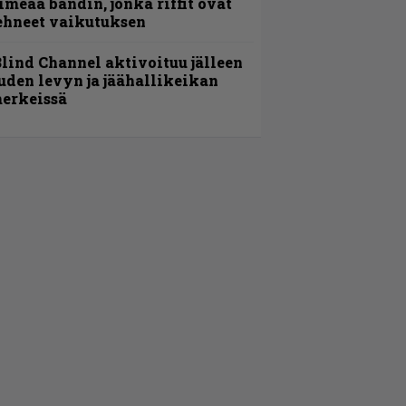
imeää bändin, jonka riffit ovat
ehneet vaikutuksen
lind Channel aktivoituu jälleen
uden levyn ja jäähallikeikan
erkeissä