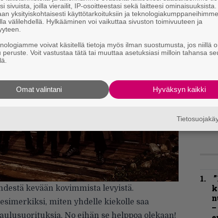
i sivuista, joilla vierailit, IP-osoitteestasi sekä laitteesi ominaisuuksista
an yksityiskohtaisesti käyttötarkoituksiin ja teknologiakumppaneihimm
la välilehdellä. Hylkääminen voi vaikuttaa sivuston toimivuuteen ja
yyteen.
knologiamme voivat käsitellä tietoja myös ilman suostumusta, jos niillä o
u peruste. Voit vastustaa tätä tai muuttaa asetuksiasi milloin tahansa se
lä.
Omat valintani
Hyväksyn kaikki
Tietosuojak
”
k
hdestä kevään kovimmista levyistä.
n
simerkiksi, miten yhdelle kiekolle saa
–
aulusuorituksia. No eihän se helppoa olekaan!
e