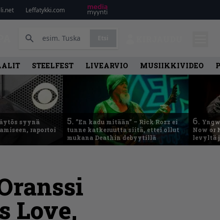
i.net
Leffatykki.com
PA
Etsi
KIRJAUDU
AALIT
STEELFEST
LIVEARVIO
MUSIIKKIVIDEO
5.
6.
käytös syynä
”En kadu mitään” – Rick Rozz ei
Yngwi
tamiseen, raportoi
tunne katkeruutta siitä, ettei ollut
Now or N
mukana Deathin debyytillä
levyltä 
 Oranssi
s Love,