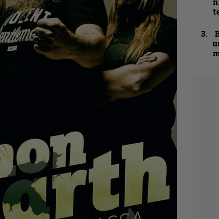
n
t
B
u
m