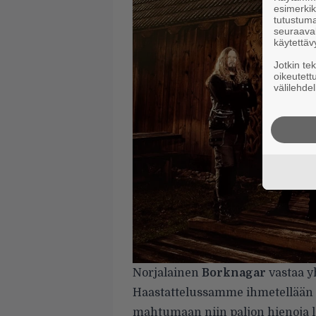
esimerkiks
tutustuma
seuraaval
käytettäv
Jotkin te
oikeutett
välilehdel
Norjalainen
Borknagar
vastaa y
Haastattelussamme ihmetellään e
mahtumaan niin paljon hienoja l