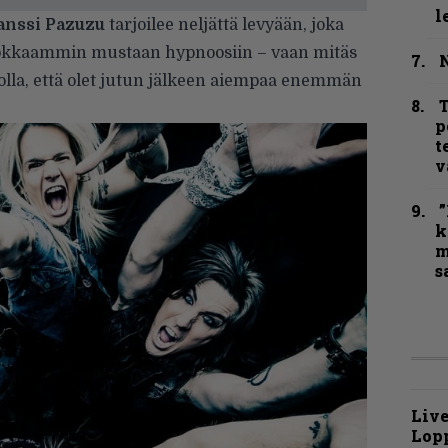
l
anssi Pazuzu
tarjoilee neljättä levyään, joka
hokkaammin mustaan hypnoosiin – vaan mitäs
N
 olla, että olet jutun jälkeen aiempaa enemmän
T
p
t
v
”
k
m
s
Live
Lop