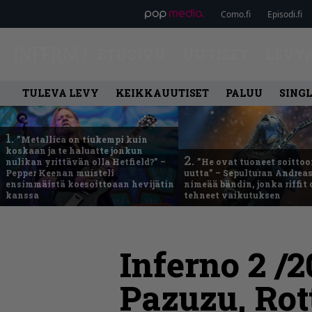
Como.fi
Episodi.fi
ETUSIVU
UUTISET
LEVY
TULEVA LEVY
KEIKKAUUTISET
PALUU
SING
1.
”Metallica on tiukempi kuin
koskaan ja te haluatte jonkun
2.
nulikan yrittävän olla Hetfield?” –
”He ovat tuoneet soittoo
Pepper Keenan muisteli
uutta” – Sepulturan Andreas
ensimmäistä koesoittoaan hevijätin
nimeää bändin, jonka riffit
kanssa
tehneet vaikutuksen
Inferno 2 /
Pazuzu, Rot