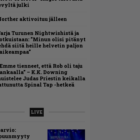
evyltä julki
orther aktivoituu jälleen
arja Turunen Nightwishistä ja
otkuistaan: ”Minun olisi pitänyt
ehdä siitä heille helvetin paljon
aikeampaa”
Emme tienneet, että Rob oli taju
ankaalla” – K.K. Downing
uistelee Judas Priestin keikalla
attunutta Spinal Tap -hetkeä
LIVE
arvio:
puunmyyty