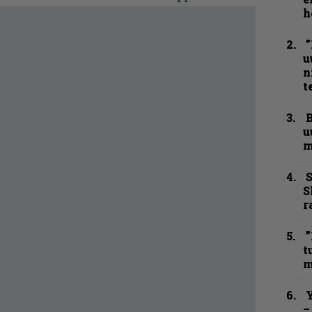
h
”
u
n
t
B
u
m
S
S
r
”
t
m
Y
–