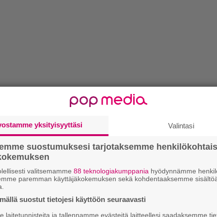
vostamme yksityisyyttäsi
Valintasi
semme suostumuksesi tarjotaksemme henkilökohtai
ökokemuksen
lä kertaa satuja yhtyeistä
End of Aeon
,
Evil Drive
. Kolumnisivulla
Kimi
-setä tarinoi
lellisesti valitsemamme
88 teknologiakumppania
hyödynnämme henkilö
semme paremman käyttäjäkokemuksen sekä kohdentaaksemme sisältöä
 Cooking Clubissa kokkailee
Inferia
-yhtyeen
a.
ällä suostut tietojesi käyttöön seuraavasti
laitetunnisteita ja tallennamme evästeitä laitteellesi saadaksemme tie