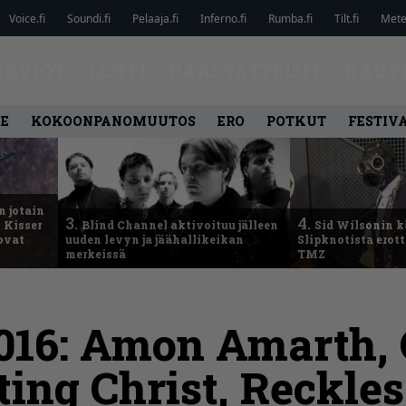
Voice.fi
Soundi.fi
Pelaaja.fi
Inferno.fi
Rumba.fi
Tilt.fi
Metel
ARVIOT
LEHTI
HAASTATTELUT
KAUP
LE
KOKOONPANOMUUTOS
ERO
POTKUT
FESTIV
n jotain
3.
4.
 Kisser
Blind Channel aktivoituu jälleen
Sid Wilsonin 
 ovat
uuden levyn ja jäähallikeikan
Slipknotista erot
merkeissä
TMZ
2016: Amon Amarth,
ting Christ, Reckles