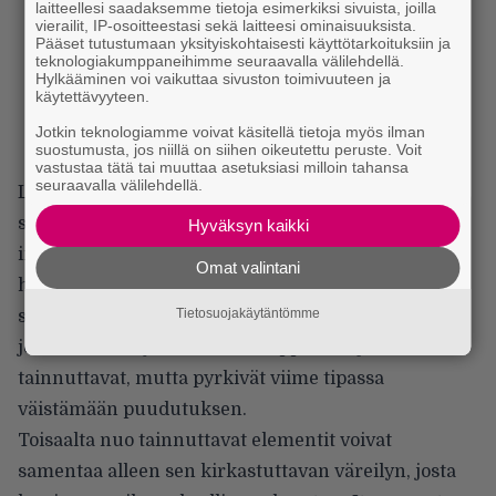
laitteellesi saadaksemme tietoja esimerkiksi sivuista, joilla
vierailit, IP-osoitteestasi sekä laitteesi ominaisuuksista.
Pääset tutustumaan yksityiskohtaisesti käyttötarkoituksiin ja
teknologiakumppaneihimme seuraavalla välilehdellä.
Hylkääminen voi vaikuttaa sivuston toimivuuteen ja
käytettävyyteen.
Jotkin teknologiamme voivat käsitellä tietoja myös ilman
suostumusta, jos niillä on siihen oikeutettu peruste. Voit
vastustaa tätä tai muuttaa asetuksiasi milloin tahansa
seuraavalla välilehdellä.
Livekokemuksena Sólstafir voi kääntyä kahteen
suuntaan. Faneille raskaasti hakkaavien
Hyväksyn kaikki
instrumentaalisten sektioiden ja muutamaan
Omat valintani
harkitusti kajahtelevaan näppäilyyn laskevien
Tietosuojakäytäntömme
syvänteiden vuorottelu voi tuottaa transsiin
johtavan elämyksen. Pitkät kappaleet ajoittain
tainnuttavat, mutta pyrkivät viime tipassa
väistämään puudutuksen.
Toisaalta nuo tainnuttavat elementit voivat
samentaa alleen sen kirkastuttavan väreilyn, josta