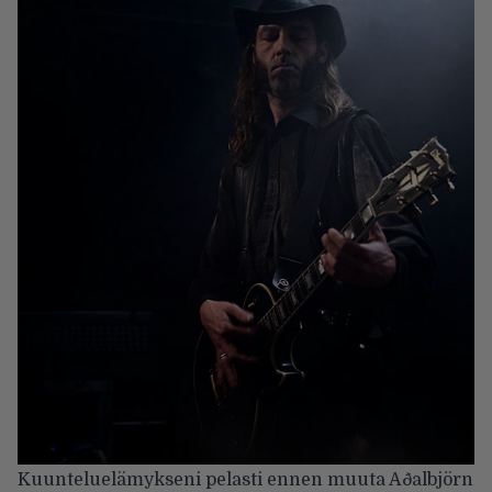
Kuunteluelämykseni pelasti ennen muuta Aðalbjörn