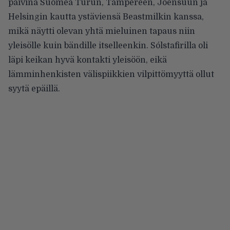
päivinä Suomea Turun, Tampereen, Joensuun ja
Helsingin kautta ystäviensä Beastmilkin kanssa,
mikä näytti olevan yhtä mieluinen tapaus niin
yleisölle kuin bändille itselleenkin. Sólstafirilla oli
läpi keikan hyvä kontakti yleisöön, eikä
lämminhenkisten välispiikkien vilpittömyyttä ollut
syytä epäillä.