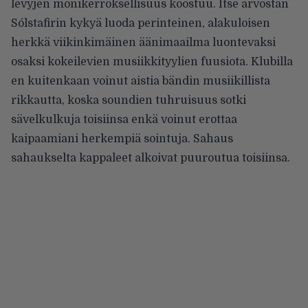
levyjen monikerroksellisuus koostuu. Itse arvostan
Sólstafirin kykyä luoda perinteinen, alakuloisen
herkkä viikinkimäinen äänimaailma luontevaksi
osaksi kokeilevien musiikkityylien fuusiota. Klubilla
en kuitenkaan voinut aistia bändin musiikillista
rikkautta, koska soundien tuhruisuus sotki
sävelkulkuja toisiinsa enkä voinut erottaa
kaipaamiani herkempiä sointuja. Sahaus
sahaukselta kappaleet alkoivat puuroutua toisiinsa.