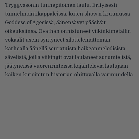
Tryggvasonin tunnepitoinen laulu. Erityisesti
tunnelmointikappaleissa, kuten show’n kruunussa
Goddess of Agesissä, äänensävyt pääsivät
oikeuksiinsa. Ovathan onnistuneet viikinkimetallin
vokaalit usein syntyneet silottelemattoman
karhealla äänellä seuratuista haikeanmelodisista
sävelistä, joilla viikingit ovat laulaneet surumielisiä,
jäätyneissä vuorenrinteissä kajahtelevia laulujaan
kaiken kirjoitetun historian ohittavalla varmuudella.