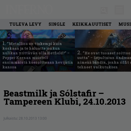
TULEVA LEVY
SINGLE
KEIKKAUUTISET
MUSI
1.
”Metallica on tiukempi kuin
koskaan ja te haluatte jonkun
2.
nulikan yrittävän olla Hetfield?” –
”He ovat tuoneet soittoo
Pepper Keenan muisteli
uutta” – Sepulturan Andreas
ensimmäistä koesoittoaan hevijätin
nimeää bändin, jonka riffit
kanssa
tehneet vaikutuksen
Beastmilk ja Sólstafir –
Tampereen Klubi, 24.10.2013
Julkaistu:
28.10.2013 13:00