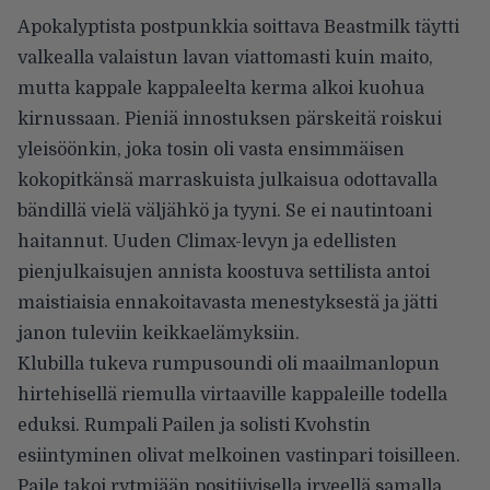
Apokalyptista postpunkkia soittava Beastmilk täytti
valkealla valaistun lavan viattomasti kuin maito,
mutta kappale kappaleelta kerma alkoi kuohua
kirnussaan. Pieniä innostuksen pärskeitä roiskui
yleisöönkin, joka tosin oli vasta ensimmäisen
kokopitkänsä marraskuista julkaisua odottavalla
bändillä vielä väljähkö ja tyyni. Se ei nautintoani
haitannut. Uuden Climax-levyn ja edellisten
pienjulkaisujen annista koostuva settilista antoi
maistiaisia ennakoitavasta menestyksestä ja jätti
janon tuleviin keikkaelämyksiin.
Klubilla tukeva rumpusoundi oli maailmanlopun
hirtehisellä riemulla virtaaville kappaleille todella
eduksi. Rumpali Pailen ja solisti Kvohstin
esiintyminen olivat melkoinen vastinpari toisilleen.
Paile takoi rytmiään positiivisella irveellä samalla