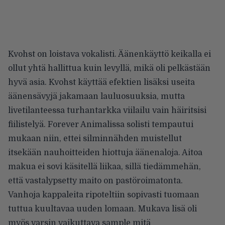
Kvohst on loistava vokalisti. Äänenkäyttö keikalla ei
ollut yhtä hallittua kuin levyllä, mikä oli pelkästään
hyvä asia. Kvohst käyttää efektien lisäksi useita
äänensävyjä jakamaan lauluosuuksia, mutta
livetilanteessa turhantarkka viilailu vain häiritsisi
fiilistelyä. Forever Animalissa solisti tempautui
mukaan niin, ettei silminnähden muistellut
itsekään nauhoitteiden hiottuja äänenaloja. Aitoa
makua ei sovi käsitellä liikaa, sillä tiedämmehän,
että vastalypsetty maito on pastöroimatonta.
Vanhoja kappaleita ripoteltiin sopivasti tuomaan
tuttua kuultavaa uuden lomaan. Mukava lisä oli
myös varsin vaikuttava sample mitä