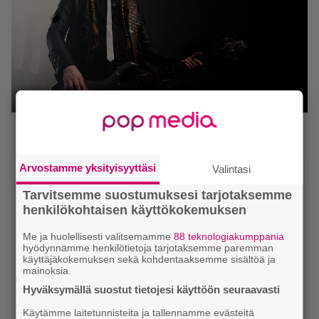
Arvostamme yksityisyyttäsi
Valintasi
Tarvitsemme suostumuksesi tarjotaksemme
henkilökohtaisen käyttökokemuksen
Me ja huolellisesti valitsemamme
88 teknologiakumppania
hyödynnämme henkilötietoja tarjotaksemme paremman
käyttäjäkokemuksen sekä kohdentaaksemme sisältöä ja
mainoksia.
Hyväksymällä suostut tietojesi käyttöön seuraavasti
Käytämme laitetunnisteita ja tallennamme evästeitä