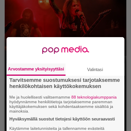
Arvostamme yksityisyyttäsi
Valintasi
Tarvitsemme suostumuksesi tarjotaksemme
henkilökohtaisen käyttökokemuksen
Me ja huolellisesti valitsemamme
88 teknologiakumppania
hyödynnämme henkilötietoja tarjotaksemme paremman
käyttäjäkokemuksen sekä kohdentaaksemme sisältöä ja
mainoksia.
Hyväksymällä suostut tietojesi käyttöön seuraavasti
Käytämme laitetunnisteita ja tallennamme evästeitä