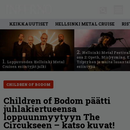
KEIKKAUUTISET
HELLSINKI METAL CRUISE
RIS
2.
Hellsinki Metal Festival
osa 2: Opeth, Misþyrming, E
1.
Loppuvuoden Hellsinki Metal
Triptykon ja muita lauanta
Cruisen esiintyjät julki
esiintyjiä
CHILDREN OF BODOM
Children of Bodom päätti
juhlakiertueensa
loppuunmyytyyn The
Circukseen – katso kuvat!