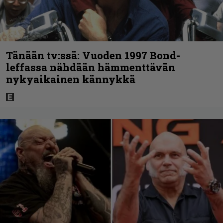
Tänään tv:ssä: Vuoden 1997 Bond-
leffassa nähdään hämmenttävän
nykyaikainen kännykkä