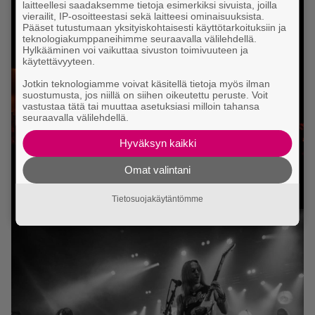
laitteellesi saadaksemme tietoja esimerkiksi sivuista, joilla
vierailit, IP-osoitteestasi sekä laitteesi ominaisuuksista.
Pääset tutustumaan yksityiskohtaisesti käyttötarkoituksiin ja
teknologiakumppaneihimme seuraavalla välilehdellä.
Hylkääminen voi vaikuttaa sivuston toimivuuteen ja
käytettävyyteen.
Jotkin teknologiamme voivat käsitellä tietoja myös ilman
suostumusta, jos niillä on siihen oikeutettu peruste. Voit
vastustaa tätä tai muuttaa asetuksiasi milloin tahansa
seuraavalla välilehdellä.
Hyväksyn kaikki
Omat valintani
Tietosuojakäytäntömme