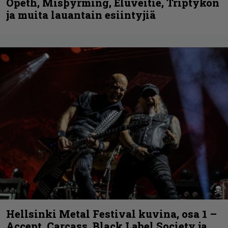
Opeth, Misþyrming, Eluveitie, Triptykon
ja muita lauantain esiintyjiä
Hellsinki Metal Festival kuvina, osa 1 –
Accept, Carcass, Black Label Society ja