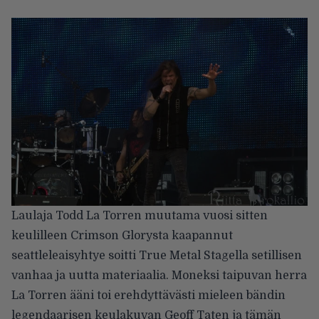
Laulaja Todd La Torren muutama vuosi sitten
keulilleen Crimson Glorysta kaapannut
seattleleaisyhtye soitti True Metal Stagella setillisen
vanhaa ja uutta materiaalia. Moneksi taipuvan herra
La Torren ääni toi erehdyttävästi mieleen bändin
legendaarisen keulakuvan Geoff Taten ja tämän