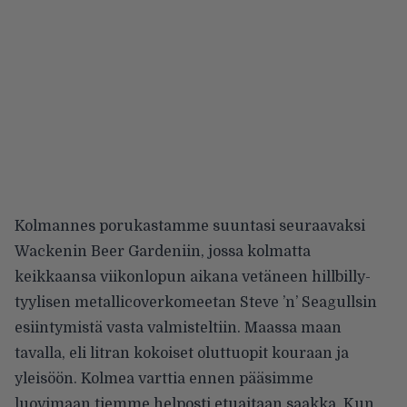
Kolmannes porukastamme suuntasi seuraavaksi
Wackenin Beer Gardeniin, jossa kolmatta
keikkaansa viikonlopun aikana vetäneen hillbilly-
tyylisen metallicoverkomeetan Steve ’n’ Seagullsin
esiintymistä vasta valmisteltiin. Maassa maan
tavalla, eli litran kokoiset oluttuopit kouraan ja
yleisöön. Kolmea varttia ennen pääsimme
luovimaan tiemme helposti etuaitaan saakka. Kun