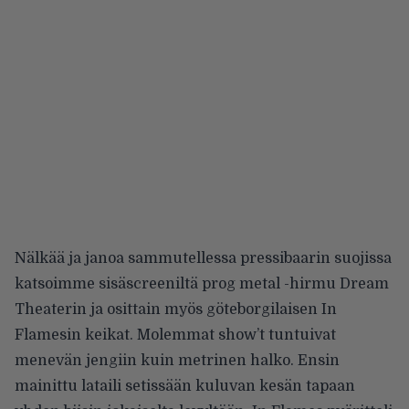
Nälkää ja janoa sammutellessa pressibaarin suojissa
katsoimme sisäscreeniltä prog metal -hirmu Dream
Theaterin ja osittain myös göteborgilaisen In
Flamesin keikat. Molemmat show’t tuntuivat
menevän jengiin kuin metrinen halko. Ensin
mainittu lataili setissään kuluvan kesän tapaan