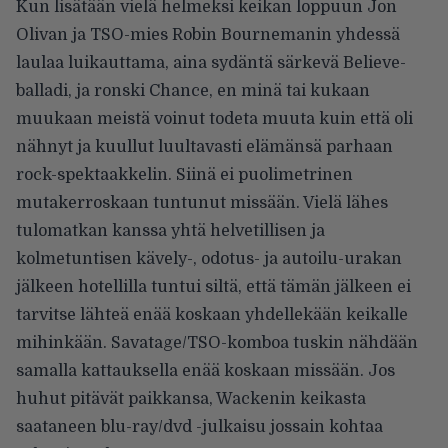
Kun lisätään vielä helmeksi keikan loppuun Jon
Olivan ja TSO-mies Robin Bournemanin yhdessä
laulaa luikauttama, aina sydäntä särkevä Believe-
balladi, ja ronski Chance, en minä tai kukaan
muukaan meistä voinut todeta muuta kuin että oli
nähnyt ja kuullut luultavasti elämänsä parhaan
rock-spektaakkelin. Siinä ei puolimetrinen
mutakerroskaan tuntunut missään. Vielä lähes
tulomatkan kanssa yhtä helvetillisen ja
kolmetuntisen kävely-, odotus- ja autoilu-urakan
jälkeen hotellilla tuntui siltä, että tämän jälkeen ei
tarvitse lähteä enää koskaan yhdellekään keikalle
mihinkään. Savatage/TSO-komboa tuskin nähdään
samalla kattauksella enää koskaan missään. Jos
huhut pitävät paikkansa, Wackenin keikasta
saataneen blu-ray/dvd -julkaisu jossain kohtaa