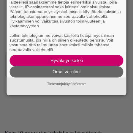
laitteellesi saadaksemme tietoja esimerkiksi sivuista, joilla
vierailit, IP-osoitteestasi sekä laitteesi ominaisuuksista.
Pääset tutustumaan yksityiskohtaisesti käyttötarkoituksiin ja
teknologiakumppaneihimme seuraavalla välilehdellä.
Hylkääminen voi vaikuttaa sivuston toimivuuteen ja
käytettävyyteen.
Jotkin teknologiamme voivat käsitellä tietoja myös ilman
suostumusta, jos niillä on siihen oikeutettu peruste. Voit
vastustaa tätä tai muuttaa asetuksiasi milloin tahansa
seuraavalla välilehdellä.
Hyväksyn kaikki
Omat valintani
Tietosuojakäytäntömme