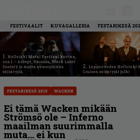
FESTIVAALIT
KUVAGALLERIA
FESTARIKESÄ 20
1.
Hellsinki Metal Festival kuvina,
osa 1 – Accept, Carcass, Black Label
2.
Society ja muita avauspäivän
Loppuvuoden Hellsinki 
esiintyjiä
Cruisen esiintyjät julki
FESTARIKESÄ 2015
WACKEN
Ei tämä Wacken mikään
Strömsö ole – Inferno
maailman suurimmalla
muta… ei kun