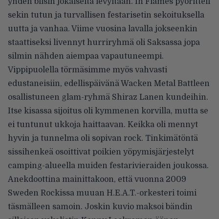
yhden biisin jokaiselta levyltään. In Flames pyöritteli
sekin tutun ja turvallisen festarisetin sekoituksella
uutta ja vanhaa. Viime vuosina lavalla jokseenkin
staattiseksi livennyt hurriryhmä oli Saksassa jopa
silmin nähden aiempaa vapautuneempi.
Vippipuolella törmäsimme myös vahvasti
edustaneisiin, edellispäivänä Wacken Metal Battleen
osallistuneen glam-ryhmä Shiraz Lanen kundeihin.
Itse kisassa sijoitus oli kymmenen korvilla, mutta se
ei tuntunut ukkoja haittaavan. Keikka oli mennyt
hyvin ja tunnelma oli sopivan rock. Tinkimätöntä
sissihenkeä osoittivat poikien yöpymisjärjestelyt
camping-alueella muiden festarivieraiden joukossa.
Anekdoottina mainittakoon, että vuonna 2009
Sweden Rockissa muuan H.E.A.T.-orkesteri toimi
täsmälleen samoin. Joskin kuvio maksoi bändin