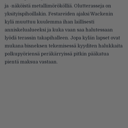
ja -näköistä metallimörökölliä. Olutterasseja on
yksityispihoillakin. Festareiden ajaksi Wackenin
kylä muuttuu kuulemma ihan laillisesti
anniskelualueeksi ja kuka vaan saa halutessaan
lyödä terassin takapihalleen. Jopa kylän lapset ovat
mukana bisneksen tekemisessä kyyditen halukkaita
polkupyöriensä peräkärryissä pitkin pääkatua
pientä maksua vastaan.