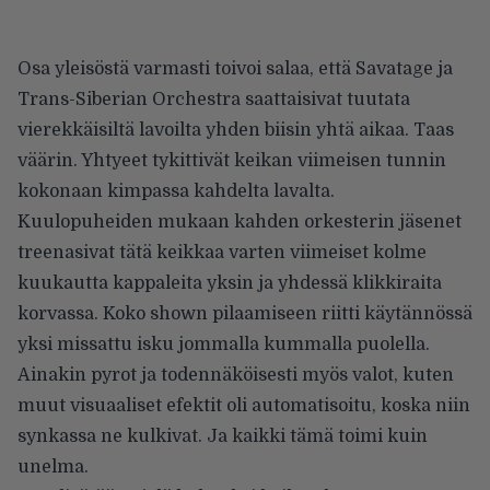
Osa yleisöstä varmasti toivoi salaa, että Savatage ja
Trans-Siberian Orchestra saattaisivat tuutata
vierekkäisiltä lavoilta yhden biisin yhtä aikaa. Taas
väärin. Yhtyeet tykittivät keikan viimeisen tunnin
kokonaan kimpassa kahdelta lavalta.
Kuulopuheiden mukaan kahden orkesterin jäsenet
treenasivat tätä keikkaa varten viimeiset kolme
kuukautta kappaleita yksin ja yhdessä klikkiraita
korvassa. Koko shown pilaamiseen riitti käytännössä
yksi missattu isku jommalla kummalla puolella.
Ainakin pyrot ja todennäköisesti myös valot, kuten
muut visuaaliset efektit oli automatisoitu, koska niin
synkassa ne kulkivat. Ja kaikki tämä toimi kuin
unelma.