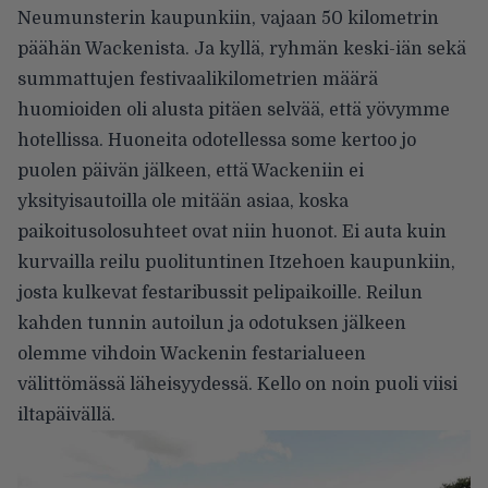
Neumunsterin kaupunkiin, vajaan 50 kilometrin
päähän Wackenista. Ja kyllä, ryhmän keski-iän sekä
summattujen festivaalikilometrien määrä
huomioiden oli alusta pitäen selvää, että yövymme
hotellissa. Huoneita odotellessa some kertoo jo
puolen päivän jälkeen, että Wackeniin ei
yksityisautoilla ole mitään asiaa, koska
paikoitusolosuhteet ovat niin huonot. Ei auta kuin
kurvailla reilu puolituntinen Itzehoen kaupunkiin,
josta kulkevat festaribussit pelipaikoille. Reilun
kahden tunnin autoilun ja odotuksen jälkeen
olemme vihdoin Wackenin festarialueen
välittömässä läheisyydessä. Kello on noin puoli viisi
iltapäivällä.