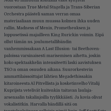
Noin 40 minuutin kohdalla valot syttyivät
vuorostaan True Metal Stagella ja Trans-Siberian
Orchestra päästeli saman verran omaa
materiaaliaan muun muassa kolmen ihka uuden
rallin, Madness of Menin, Prometheuksen ja
loppusetissä majailleen King Rurickin voimin. Eipä
ollut tämän ns. joulumetallibändin
vanhemmissakaan A Last Illusion- tai Beethoven-
paloissa varsinaisesti marisemisen aihetta, joskin
koko spektaakkelin intensiteetti laski aavistuksen
TSO:n oman osuuden aikana. Suurorkesterin
ammattilaissoittajat lähtien Megadethissakin
kitaroineesta Al Pitrellista ja kosketinvelho Vitalij
Kuprijsta vetelivät kuitenkin taitavan laulaja-
arsenaalin takalinjoilla tyylikkäästi. Ja kovia olivat
vokalistitkin. Harvalla bändillä sitä on