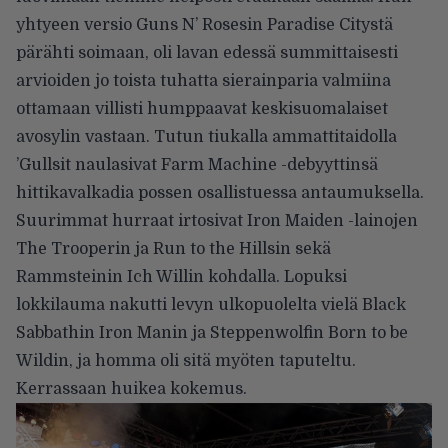
yhtyeen versio Guns N’ Rosesin Paradise Citystä
pärähti soimaan, oli lavan edessä summittaisesti
arvioiden jo toista tuhatta sierainparia valmiina
ottamaan villisti humppaavat keskisuomalaiset
avosylin vastaan. Tutun tiukalla ammattitaidolla
’Gullsit naulasivat Farm Machine -debyyttinsä
hittikavalkadia possen osallistuessa antaumuksella.
Suurimmat hurraat irtosivat Iron Maiden -lainojen
The Trooperin ja Run to the Hillsin sekä
Rammsteinin Ich Willin kohdalla. Lopuksi
lokkilauma nakutti levyn ulkopuolelta vielä Black
Sabbathin Iron Manin ja Steppenwolfin Born to be
Wildin, ja homma oli sitä myöten taputeltu.
Kerrassaan huikea kokemus.