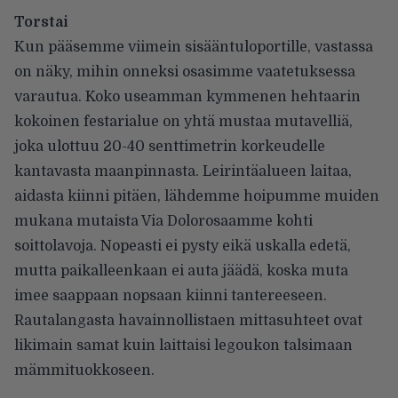
Torstai
Kun pääsemme viimein sisääntuloportille, vastassa
on näky, mihin onneksi osasimme vaatetuksessa
varautua. Koko useamman kymmenen hehtaarin
kokoinen festarialue on yhtä mustaa mutavelliä,
joka ulottuu 20-40 senttimetrin korkeudelle
kantavasta maanpinnasta. Leirintäalueen laitaa,
aidasta kiinni pitäen, lähdemme hoipumme muiden
mukana mutaista Via Dolorosaamme kohti
soittolavoja. Nopeasti ei pysty eikä uskalla edetä,
mutta paikalleenkaan ei auta jäädä, koska muta
imee saappaan nopsaan kiinni tantereeseen.
Rautalangasta havainnollistaen mittasuhteet ovat
likimain samat kuin laittaisi legoukon talsimaan
mämmituokkoseen.