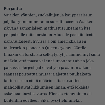
Perjantai
Vajaiden yöunien, ruokailujen ja kauppareissun
jäljiltä ryhmämme rämä suoritti toisena Wacken-
päivänä samanlaisen matkustusrupeaman itse
pelipaikalle mitä torstaina. Alueelle päästiin tosin
parahultaisesti hyvissä ajoin amerikkalaisen
taiderockin pioneerin Queensrychen äärelle.
Ilmakin oli torstaista selkiytynyt ja lämmennyt siinä
määrin, että maasto ei enää upottanut aivan joka
paikassa. Järjestäjät olivat yön ja aamun aikana
saaneet poistettua mutaa ja ajettua puuhaketta
tantereeseen siinä määrin, että olosuhteet
mahdollistivat liikkumisen ilman, että jokaista
askeltaan tarvitsi varoa. Hidasta eteneminen oli
kuitenkin edelleen. Siksi pysyttelimmekin