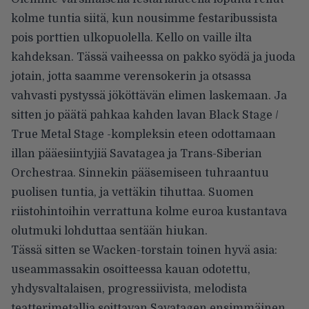
kolme tuntia siitä, kun nousimme festaribussista
pois porttien ulkopuolella. Kello on vaille ilta
kahdeksan. Tässä vaiheessa on pakko syödä ja juoda
jotain, jotta saamme verensokerin ja otsassa
vahvasti pystyssä jököttävän elimen laskemaan. Ja
sitten jo päätä pahkaa kahden lavan Black Stage /
True Metal Stage -kompleksin eteen odottamaan
illan pääesiintyjiä Savatagea ja Trans-Siberian
Orchestraa. Sinnekin pääsemiseen tuhraantuu
puolisen tuntia, ja vettäkin tihuttaa. Suomen
riistohintoihin verrattuna kolme euroa kustantava
olutmuki lohduttaa sentään hiukan.
Tässä sitten se Wacken-torstain toinen hyvä asia:
useammassakin osoitteessa kauan odotettu,
yhdysvaltalaisen, progressiivista, melodista
teatterimetallia soittavan Savatagen ensimmäinen