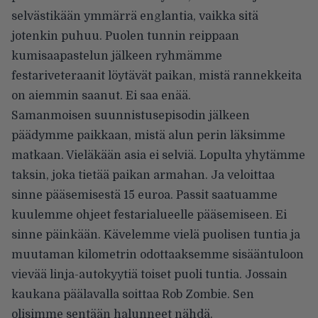
selvästikään ymmärrä englantia, vaikka sitä
jotenkin puhuu. Puolen tunnin reippaan
kumisaapastelun jälkeen ryhmämme
festariveteraanit löytävät paikan, mistä rannekkeita
on aiemmin saanut. Ei saa enää.
Samanmoisen suunnistusepisodin jälkeen
päädymme paikkaan, mistä alun perin läksimme
matkaan. Vieläkään asia ei selviä. Lopulta yhytämme
taksin, joka tietää paikan armahan. Ja veloittaa
sinne pääsemisestä 15 euroa. Passit saatuamme
kuulemme ohjeet festarialueelle pääsemiseen. Ei
sinne päinkään. Kävelemme vielä puolisen tuntia ja
muutaman kilometrin odottaaksemme sisääntuloon
vievää linja-autokyytiä toiset puoli tuntia. Jossain
kaukana päälavalla soittaa Rob Zombie. Sen
olisimme sentään halunneet nähdä.