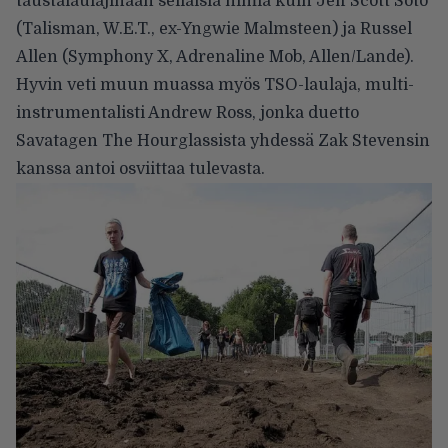
taustalaulajinaan sellaisia nimiä kuin Jeff Scott Soto
(Talisman, W.E.T., ex-Yngwie Malmsteen) ja Russel
Allen (Symphony X, Adrenaline Mob, Allen/Lande).
Hyvin veti muun muassa myös TSO-laulaja, multi-
instrumentalisti Andrew Ross, jonka duetto
Savatagen The Hourglassista yhdessä Zak Stevensin
kanssa antoi osviittaa tulevasta.