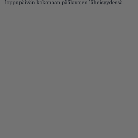
loppupäivän kokonaan päälavojen läheisyydessä.