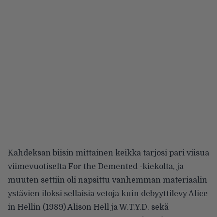
Kahdeksan biisin mittainen keikka tarjosi pari viisua
viimevuotiselta For the Demented -kiekolta, ja
muuten settiin oli napsittu vanhemman materiaalin
ystävien iloksi sellaisia vetoja kuin debyyttilevy Alice
in Hellin (1989) Alison Hell ja W.T.Y.D. sekä