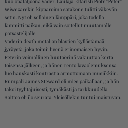
kuolopataljoona Vader. Laulaja-kitaristi Piotr ”Peter”
Wiwczarekin kipparoima sotakone tulitti väkevän
setin. Nyt oli sellainen lämppäri, joka todella
lämmitti paikan, eikä vain soitellut muutamalle
patsastelijalle.
Vaderin death metal on blastien kyllästämää
jyräystä, joka toimii livenä erinomaisen hyvin.
Peterin voimallinen huutoörinä vakuuttaa kerta
toisensa jälkeen, ja hänen rento lavaolemuksensa
luo hauskasti kontrastia armottomaan musiikkiin.
Rumpali James Steward oli mies paikallaan, ja hän
takoi tyylitajuisesti, tymäkästi ja tarkkuudella.
Soittoa oli ilo seurata. Yleisöllekin tuntui maistuvan.