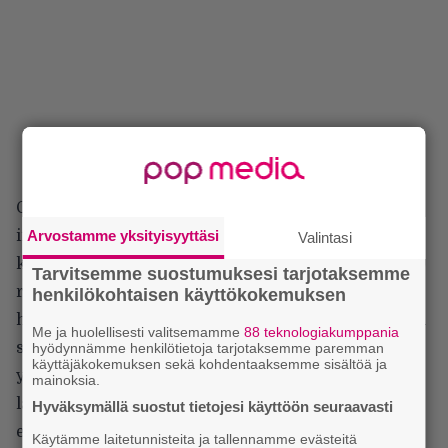
On teoriassa kivaa katsella ja kuunnella kun
instrumenttinsa taitaja näyttää osaamistaan, mutta
Arvostamme yksityisyyttäsi
Valintasi
kaksi kitarasooloa ja siihen vielä basso- ja
Tarvitsemme suostumuksesi tarjotaksemme
rumpuvastaavat päälle, niin ihmeesti alkoi
henkilökohtaisen käyttökokemuksen
haukotuttaa. Rannekelloakin olisin vilkuillut, mikäli
Me ja huolellisesti valitsemamme
88 teknologiakumppania
sellainen olisi ollut. Ilta sai roimasti lisää mittaa
hyödynnämme henkilötietoja tarjotaksemme paremman
käyttäjäkokemuksen sekä kohdentaaksemme sisältöä ja
yksilösuoritusten takia. Säälin heitä, jotka joutuivat
mainoksia.
lähtemään velvoitteiden tahi muiden syiden takia
Hyväksymällä suostut tietojesi käyttöön seuraavasti
ennen keikan loppua. Setti olisi ollut huomattavasti
Käytämme laitetunnisteita ja tallennamme evästeitä