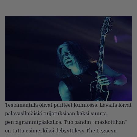
Testamentilla olivat puitteet kunnossa. Lavalta loivat
palavasilmäisiä tuijotuksiaan kaksi suurta
pentagrammipääkalloa. Tuo bändin ”maskottihan”
on tuttu esimerkiksi debyyttilevy The Legacyn