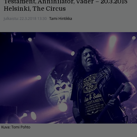
Testament, Annihilator, Vader – 20.3.2018
Helsinki, The Circus
Julkaistu:
22.3.2018 13:30
Tami Hintikka
Kuva: Tomi Pohto