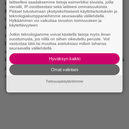
laitteellesi saadaksemme tietoja esimerkiksi sivuista, joilla
napakampi ilman soolohommia.
vierailit, IP-osoitteestasi sekä laitteesi ominaisuuksista.
Muutenhan soitto kulki, ilta eteni ja kansa sai
Pääset tutustumaan yksityiskohtaisesti käyttötarkoituksiin ja
teknologiakumppaneihimme seuraavalla välilehdellä.
Circus-huveja. Uudemman materiaalin seassa
Hylkääminen voi vaikuttaa sivuston toimivuuteen ja
käytettävyyteen.
kuultiin ilahduttavasti myös vanhemman polven
Jotkin teknologiamme voivat käsitellä tietoja myös ilman
mieleen olevia paloja kuten First Strike is Deadly,
suostumusta, jos niillä on siihen oikeutettu peruste. Voit
Into the Pit, Souls of Black tai vaikkapa keikan
vastustaa tätä tai muuttaa asetuksiasi milloin tahansa
seuraavalla välilehdellä.
sinetöinyt Disciples of the Watch. Monessa kohdin
Hyväksyn kaikki
kävi mielessä, että soolon sijaan olisi voinut täräyttää
jonkun klassisen Testament-biisin, mutta valinta ei
Omat valintani
ollut minun, joten tähän oli tyytyminen.
Tietosuojakäytäntömme