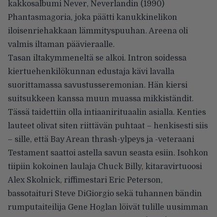
kakkosalbumi Never, Neverlandin (1990)
Phantasmagoria, joka päätti kanukkinelikon
iloisenriehakkaan lämmityspuuhan. Areena oli
valmis iltaman päävieraalle.
Tasan iltakymmeneltä se alkoi. Intron soidessa
kiertuehenkilökunnan edustaja kävi lavalla
suorittamassa savustusseremonian. Hän kiersi
suitsukkeen kanssa muun muassa mikkiständit.
Tässä taidettiin olla intiaanirituaalin asialla. Kenties
lauteet olivat siten riittävän puhtaat – henkisesti siis
– sille, että Bay Arean thrash-ylpeys ja -veteraani
Testament saattoi astella savun seasta esiin. Isohkon
tiipiin kokoinen laulaja Chuck Billy, kitaravirtuoosi
Alex Skolnick, riffimestari Eric Peterson,
bassotaituri Steve DiGiorgio sekä tuhannen bändin
rumputaiteilija Gene Hoglan löivät tulille uusimman