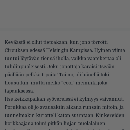
Keväästä ei ollut tietoakaan, kun jono törrötti
Circuksen edessä Helsingin Kampissa. Hyinen viima
tuntui löytävän tiensä iholla, vaikka vaatekertaa oli
tuhdinpuoleisesti. Joku jonottaja karaisi itseään
päällään pelkkä t-paita! Tai no, oli hänellä toki
housutkin, mutta melko ”cool” meininki joka
tapauksessa.
Itse keikkapaikan syövereissä ei kylmyys vaivannut.
Porukkaa oli jo avausaktin aikana runsain mitoin, ja
tunnelmakin kurotteli katon suuntaan. Kinkereiden
korkkaajana toimi pitkän linjan puolalainen