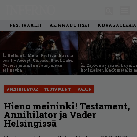
FESTIVAALIT
KEIKKAUUTISET
KUVAGALLERIA
1.
Hellsinki Metal Festival kuvina,
osa 1 – Accept, Carcass, Black Label
2.
Society ja muita avauspäivän
Espoon syyskuu käynni
esiintyjiä
kotimaisen black metalin m
ANNIHILATOR
TESTAMENT
VADER
Hieno meininki! Testament,
Annihilator ja Vader
Helsingissä