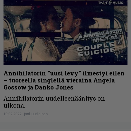
Annihilatorin ”uusi levy” ilmestyi eilen
– tuoreella singlellä vieraina Angela
Gossow ja Danko Jones
Annihilatorin uudelleenäänitys on
ulkona.
19.02.2022
Joni Juutilainen