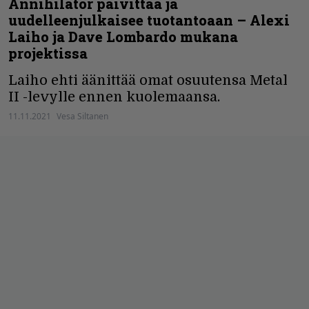
Annihilator päivittää ja
uudelleenjulkaisee tuotantoaan – Alexi
Laiho ja Dave Lombardo mukana
projektissa
Laiho ehti äänittää omat osuutensa Metal
II -levylle ennen kuolemaansa.
11.11.2021
Vesa Siltanen