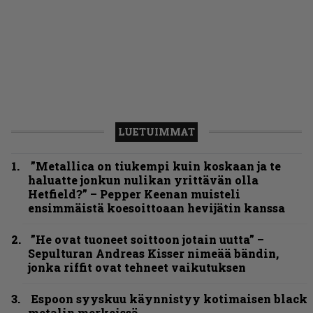
LUETUIMMAT
”Metallica on tiukempi kuin koskaan ja te
haluatte jonkun nulikan yrittävän olla
Hetfield?” – Pepper Keenan muisteli
ensimmäistä koesoittoaan hevijätin kanssa
”He ovat tuoneet soittoon jotain uutta” –
Sepulturan Andreas Kisser nimeää bändin,
jonka riffit ovat tehneet vaikutuksen
Espoon syyskuu käynnistyy kotimaisen black
metalin merkeissä