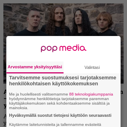
Arvostamme yksityisyyttäsi
Valintasi
Tarvitsemme suostumuksesi tarjotaksemme
henkilökohtaisen käyttökokemuksen
Annihilator laittoi ulos uuden kappaleen
Me ja huolellisesti valitsemamme
88 teknologiakumppania
– sanoituksissa pureudutaan pahuuden
hyödynnämme henkilötietoja tarjotaksemme paremman
käyttäjäkokemuksen sekä kohdentaaksemme sisältöä ja
ytimeen
mainoksia.
Hyväksymällä suostut tietojesi käyttöön seuraavasti
Annihilatorin uusi materiaali jatkaa
yhtyeen uran alkuaikojen hengessä.
Käytämme laitetunnisteita ja tallennamme evästeitä