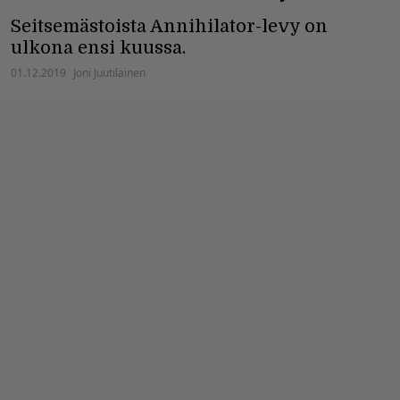
Seitsemästoista Annihilator-levy on
ulkona ensi kuussa.
01.12.2019
Joni Juutilainen