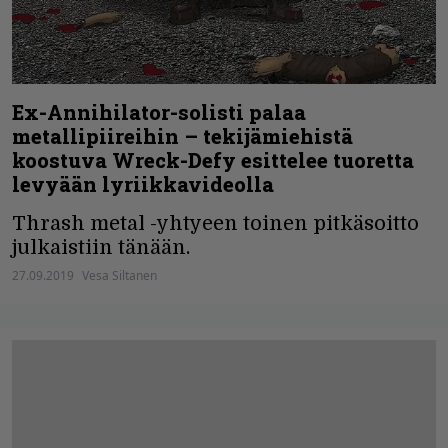
Ex-Annihilator-solisti palaa
metallipiireihin – tekijämiehistä
koostuva Wreck-Defy esittelee tuoretta
levyään lyriikkavideolla
Thrash metal -yhtyeen toinen pitkäsoitto
julkaistiin tänään.
27.09.2019
Vesa Siltanen