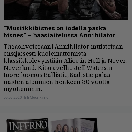
”Musiikkibisnes on todella paska
bisnes” – haastattelussa Annihilator
Thrashveteraani Annihilator muistetaan
ensijaisesti kuolemattomista
klassikkolevyistään Alice in Hell ja Never,
Neverland. Kitaravelho Jeff Watersin
tuore luomus Ballistic, Sadistic palaa
näiden albumien henkeen 30 vuotta
myöhemmin.
09.05.2020
Elli Muurikainen