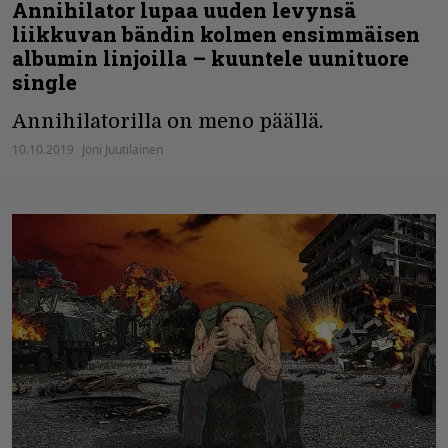
Annihilator lupaa uuden levynsä
liikkuvan bändin kolmen ensimmäisen
albumin linjoilla – kuuntele uunituore
single
Annihilatorilla on meno päällä.
10.10.2019
Joni Juutilainen