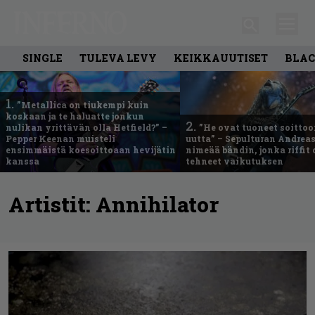
SINGLE
TULEVA LEVY
KEIKKAUUTISET
BLAC
1.
”Metallica on tiukempi kuin
koskaan ja te haluatte jonkun
2.
nulikan yrittävän olla Hetfield?” –
”He ovat tuoneet soittoo
Pepper Keenan muisteli
uutta” – Sepulturan Andreas
ensimmäistä koesoittoaan hevijätin
nimeää bändin, jonka riffit
kanssa
tehneet vaikutuksen
Artistit:
Annihilator