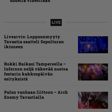
uudella videollaan
LIVE
Livearvio: Loppuunmyyty
Tavastia saatteli Sepulturan
ikiuneen
Rokki Raikasi Tampereella –
Infernon neljä väkevää nostoa
festarin kakkospäivän
esityksistä
Paluu vanhaan liittoon – Arch
Enemy Tavastialla