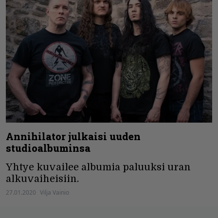
Annihilator julkaisi uuden
studioalbuminsa
Yhtye kuvailee albumia paluuksi uran
alkuvaiheisiin.
27.01.2020
Vilja Vainio