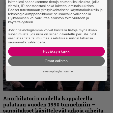
laitteellesi saadaksemme tietoja esimerkiksi sivuista, joilla
18.01.2020
Joni Juutilainen
vierailit, IP-osoitteestasi sekä laitteesi ominaisuuksista.
Pääset tutustumaan yksityiskohtaisesti käyttötarkoituksiin ja
teknologiakumppaneihimme seuraavalla välilehdellä.
Hylkääminen voi vaikuttaa sivuston toimivuuteen ja
käytettävyyteen.
Jotkin teknologiamme voivat käsitellä tietoja myös ilman
suostumusta, jos niillä on siihen oikeutettu peruste. Voit
vastustaa tätä tai muuttaa asetuksiasi milloin tahansa
seuraavalla välilehdellä.
Hyväksyn kaikki
Omat valintani
Tietosuojakäytäntömme
Annihilatorin uudella kappaleella
palataan vuoden 1990 tunnelmiin –
sanoitukset käsittelevät arkoja aiheita