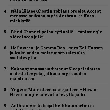
Näin lähtee Ghostin Tobias Forgelta Accept –
menossa mukana myös Anthrax- ja Korn-
miehistöä
Blind Channel palaa rytinällä – tuplasingle
videoineen julki
Helloween- ja Gamma Ray -mies Kai Hansen
julkaisi uuden maistiaisen tulevalta
soololevyltä
Kokoonpanonsa uudistanut Sleep tiedottaa
uudesta levystä, julkaisi myös uuden
maistiaisen
Yngwie Malmsteen iskee jälleen – Now or
Never -single tulevalta levyltä julki
Anthrax vie katsojat keikkatunnelmiin