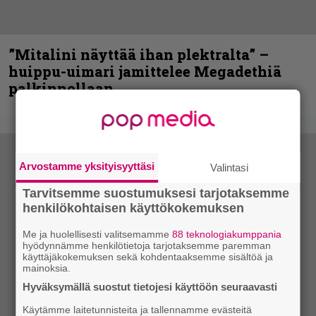
”Mitalini näyttää ihan plektralta” –
huippu-uimari jamittelee Megadethiä
palkinnollaan
Arvostamme yksityisyyttäsi
Valintasi
Tarvitsemme suostumuksesi tarjotaksemme
henkilökohtaisen käyttökokemuksen
Me ja huolellisesti valitsemamme
88 teknologiakumppania
hyödynnämme henkilötietoja tarjotaksemme paremman
käyttäjäkokemuksen sekä kohdentaaksemme sisältöä ja
mainoksia.
Hyväksymällä suostut tietojesi käyttöön seuraavasti
Käytämme laitetunnisteita ja tallennamme evästeitä