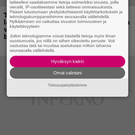
laitteellesi saadaksemme tietoja esimerkiksi sivuista, joilla
vierailit, IP-osoitteestasi sekä laitteesi ominaisuuksista.
Pääset tutustumaan yksityiskohtaisesti käyttötarkoituksiin ja
Thrash ’n’ roll -yhtye Madred ryydittää
teknologiakumppaneihimme seuraavalla välilehdellä.
levyjulkaisua keikkareissulla kuvatulla
Hylkääminen voi vaikuttaa sivuston toimivuuteen ja
käytettävyyteen.
videolla – ”Oltiin pakussa kusihädässä
helvetin väsyneenä…”
Jotkin teknologiamme voivat käsitellä tietoja myös ilman
suostumusta, jos niillä on siihen oikeutettu peruste. Voit
vastustaa tätä tai muuttaa asetuksiasi milloin tahansa
seuraavalla välilehdellä.
Hyväksyn kaikki
Omat valintani
Tietosuojakäytäntömme