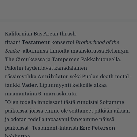
Kalifornian Bay Arean thrash-
titaani
Testament
konsertoi
Brotherhood of the
Snake
-albuminsa tiimoilta maaliskuussa Helsingin
The Circuksessa
ja Tampereen
Pakkahuoneella
.
Paketin täydentävät kanadalainen
rässirevohka
Annihilator
sekä Puolan death metal -
tankki
Vader
. Lipunmyynti keikoille alkaa
maanantaina 6. marraskuuta.
”Olen todella innoissani tästä rundista! Soitamme
paikoissa, joissa emme ole soittaneet pitkään aikaan
ja odotan todella tapaavani fanejamme näissä
paikoissa!” Testament-kitaristi
Eric Peterson
hehkuttaa.