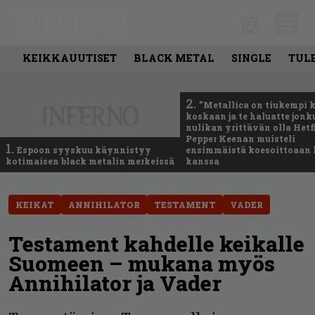
KEIKKAUUTISET
BLACK METAL
SINGLE
TUL
2.
”Metallica on tiukempi 
koskaan ja te haluatte jonk
nulikan yrittävän olla Hetfi
Pepper Keenan muisteli
1.
Espoon syyskuu käynnistyy
ensimmäistä koesoittoaan 
kotimaisen black metalin merkeissä
kanssa
KEIKAT
ANNIHILATOR
TESTAMENT
VADER
Testament kahdelle keikalle
Suomeen – mukana myös
Annihilator ja Vader