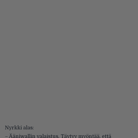
Nyrkki alas:
– Ääniwallin valaistus. Täytyy myöntää, että