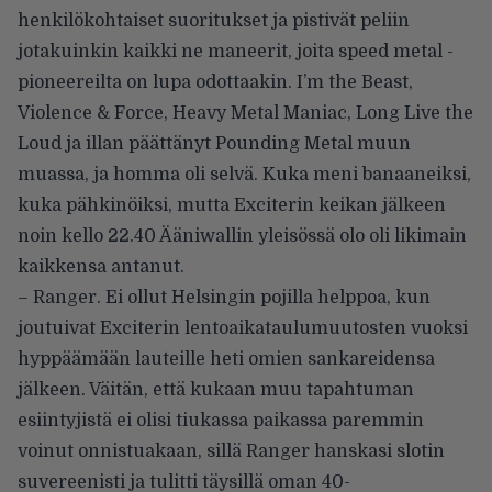
henkilökohtaiset suoritukset ja pistivät peliin
jotakuinkin kaikki ne maneerit, joita speed metal -
pioneereilta on lupa odottaakin. I’m the Beast,
Violence & Force, Heavy Metal Maniac, Long Live the
Loud ja illan päättänyt Pounding Metal muun
muassa, ja homma oli selvä. Kuka meni banaaneiksi,
kuka pähkinöiksi, mutta Exciterin keikan jälkeen
noin kello 22.40 Ääniwallin yleisössä olo oli likimain
kaikkensa antanut.
– Ranger. Ei ollut Helsingin pojilla helppoa, kun
joutuivat Exciterin lentoaikataulumuutosten vuoksi
hyppäämään lauteille heti omien sankareidensa
jälkeen. Väitän, että kukaan muu tapahtuman
esiintyjistä ei olisi tiukassa paikassa paremmin
voinut onnistuakaan, sillä Ranger hanskasi slotin
suvereenisti ja tulitti täysillä oman 40-