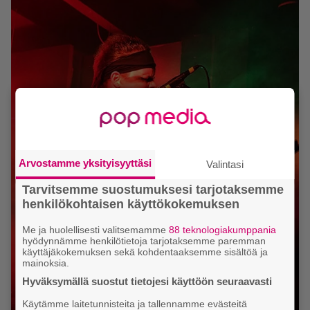
Arvostamme yksityisyyttäsi
Valintasi
Tarvitsemme suostumuksesi tarjotaksemme
henkilökohtaisen käyttökokemuksen
Me ja huolellisesti valitsemamme
88 teknologiakumppania
hyödynnämme henkilötietoja tarjotaksemme paremman
käyttäjäkokemuksen sekä kohdentaaksemme sisältöä ja
mainoksia.
Hyväksymällä suostut tietojesi käyttöön seuraavasti
Käytämme laitetunnisteita ja tallennamme evästeitä