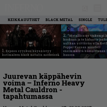
KEIKKAUUTISET
BLACK METAL
SINGLE
TUL
2.
”Metallica on tiukempi 
koskaan ja te haluatte jonk
nulikan yrittävän olla Hetfi
Pepper Keenan muisteli
1.
Espoon syyskuu käynnistyy
ensimmäistä koesoittoaan 
kotimaisen black metalin merkeissä
kanssa
Juurevan käppähevin
voima – Inferno Heavy
Metal Cauldron -
tapahtumassa