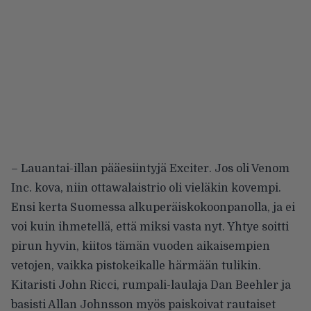
– Lauantai-illan pääesiintyjä Exciter. Jos oli Venom
Inc. kova, niin ottawalaistrio oli vieläkin kovempi.
Ensi kerta Suomessa alkuperäiskokoonpanolla, ja ei
voi kuin ihmetellä, että miksi vasta nyt. Yhtye soitti
pirun hyvin, kiitos tämän vuoden aikaisempien
vetojen, vaikka pistokeikalle härmään tulikin.
Kitaristi John Ricci, rumpali-laulaja Dan Beehler ja
basisti Allan Johnsson myös paiskoivat rautaiset