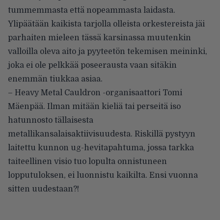
tummemmasta että nopeammasta laidasta.
Ylipäätään kaikista tarjolla olleista orkestereista jäi
parhaiten mieleen tässä karsinassa muutenkin
valloilla oleva aito ja pyyteetön tekemisen meininki,
joka ei ole pelkkää poseerausta vaan sitäkin
enemmän tiukkaa asiaa.
– Heavy Metal Cauldron -organisaattori Tomi
Mäenpää. Ilman mitään kieliä tai perseitä iso
hatunnosto tällaisesta
metallikansalaisaktiivisuudesta. Riskillä pystyyn
laitettu kunnon ug-hevitapahtuma, jossa tarkka
taiteellinen visio tuo lopulta onnistuneen
lopputuloksen, ei luonnistu kaikilta. Ensi vuonna
sitten uudestaan?!