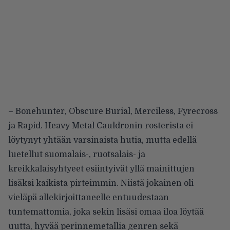
– Bonehunter, Obscure Burial, Merciless, Fyrecross
ja Rapid. Heavy Metal Cauldronin rosterista ei
löytynyt yhtään varsinaista hutia, mutta edellä
luetellut suomalais-, ruotsalais- ja
kreikkalaisyhtyeet esiintyivät yllä mainittujen
lisäksi kaikista pirteimmin. Niistä jokainen oli
vieläpä allekirjoittaneelle entuudestaan
tuntemattomia, joka sekin lisäsi omaa iloa löytää
uutta, hyvää perinnemetallia genren sekä