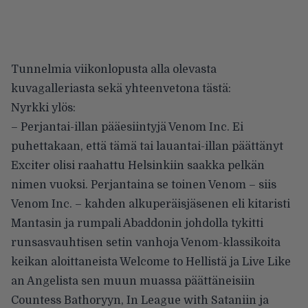
Tunnelmia viikonlopusta alla olevasta
kuvagalleriasta sekä yhteenvetona tästä:
Nyrkki ylös:
– Perjantai-illan pääesiintyjä Venom Inc. Ei
puhettakaan, että tämä tai lauantai-illan päättänyt
Exciter olisi raahattu Helsinkiin saakka pelkän
nimen vuoksi. Perjantaina se toinen Venom – siis
Venom Inc. – kahden alkuperäisjäsenen eli kitaristi
Mantasin ja rumpali Abaddonin johdolla tykitti
runsasvauhtisen setin vanhoja Venom-klassikoita
keikan aloittaneista Welcome to Hellistä ja Live Like
an Angelista sen muun muassa päättäneisiin
Countess Bathoryyn, In League with Sataniin ja