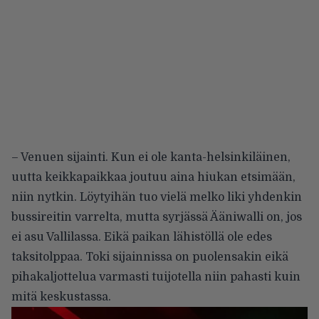
– Venuen sijainti. Kun ei ole kanta-helsinkiläinen,
uutta keikkapaikkaa joutuu aina hiukan etsimään,
niin nytkin. Löytyihän tuo vielä melko liki yhdenkin
bussireitin varrelta, mutta syrjässä Ääniwalli on, jos
ei asu Vallilassa. Eikä paikan lähistöllä ole edes
taksitolppaa. Toki sijainnissa on puolensakin eikä
pihakaljottelua varmasti tuijotella niin pahasti kuin
mitä keskustassa.