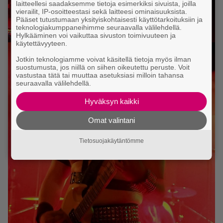
laitteellesi saadaksemme tietoja esimerkiksi sivuista, joilla
vierailit, IP-osoitteestasi sekä laitteesi ominaisuuksista.
Pääset tutustumaan yksityiskohtaisesti käyttötarkoituksiin ja
teknologiakumppaneihimme seuraavalla välilehdellä.
OLYMPUS DIGITAL CAMERA
Hylkääminen voi vaikuttaa sivuston toimivuuteen ja
käytettävyyteen.
Jotkin teknologiamme voivat käsitellä tietoja myös ilman
suostumusta, jos niillä on siihen oikeutettu peruste. Voit
vastustaa tätä tai muuttaa asetuksiasi milloin tahansa
seuraavalla välilehdellä.
Hyväksyn kaikki
Omat valintani
Tietosuojakäytäntömme