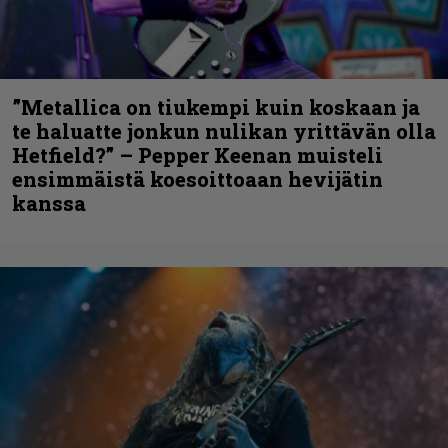
”Metallica on tiukempi kuin koskaan ja
te haluatte jonkun nulikan yrittävän olla
Hetfield?” – Pepper Keenan muisteli
ensimmäistä koesoittoaan hevijätin
kanssa