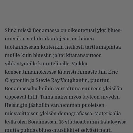
Siinä missä Bonamassa on oikeutetusti yksi blues-
musiikin soihdunkantajista, on hänen
tuotannossaan kuitenkin heikosti tarttumapintaa
muille kuin bluesiin ja/tai kitaransoittoon
vihkiytyneille kuuntelijoille. Vaikka
konserttimainoksessa kitaristi rinnastettiin Eric
Claptoniin ja Stevie Ray Vaughaniin, puuttuu
Bonamassalta heihin verrattuna suureen yleisöön
uppoavat hitit. Tämä näkyi myös täyteen myydyn
Helsingin jäähallin vanhemman puoleisen,
miesvoittoisen yleisön demografiassa. Materiaalia
kyllä olisi Bonamassan 15 studioalbumin katalogissa,
mutta puhdas blues-musiikki ei selvästi nauti