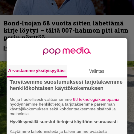
Bond-luojan 68 vuotta sitten lähettämä
kirje löytyi – tältä 007-hahmon piti alun
perin näyttää
Arvostamme yksityisyyttäsi
Valintasi
Tarvitsemme suostumuksesi tarjotaksemme
henkilökohtaisen käyttökokemuksen
Me ja huolellisesti valitsemamme
88 teknologiakumppania
hyödynnämme henkilötietoja tarjotaksemme paremman
käyttäjäkokemuksen sekä kohdentaaksemme sisältöä ja
mainoksia.
Hyväksymällä suostut tietojesi käyttöön seuraavasti
Käytämme laitetunnisteita ja tallennamme evästeitä