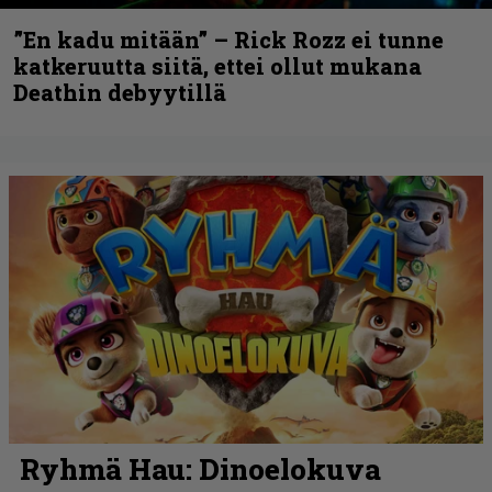
”En kadu mitään” – Rick Rozz ei tunne
katkeruutta siitä, ettei ollut mukana
Deathin debyytillä