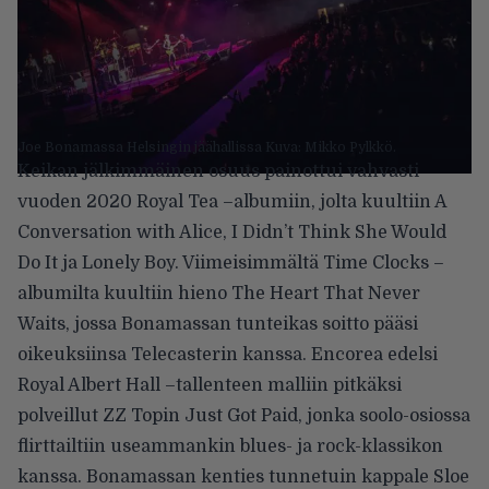
Joe Bonamassa Helsingin jäähallissa Kuva: Mikko Pylkkö.
Keikan jälkimmäinen osuus painottui vahvasti
vuoden 2020 Royal Tea –albumiin, jolta kuultiin A
Conversation with Alice, I Didn’t Think She Would
Do It ja Lonely Boy. Viimeisimmältä Time Clocks –
albumilta kuultiin hieno The Heart That Never
Waits, jossa Bonamassan tunteikas soitto pääsi
oikeuksiinsa Telecasterin kanssa. Encorea edelsi
Royal Albert Hall –tallenteen malliin pitkäksi
polveillut ZZ Topin Just Got Paid, jonka soolo-osiossa
flirttailtiin useammankin blues- ja rock-klassikon
kanssa. Bonamassan kenties tunnetuin kappale Sloe