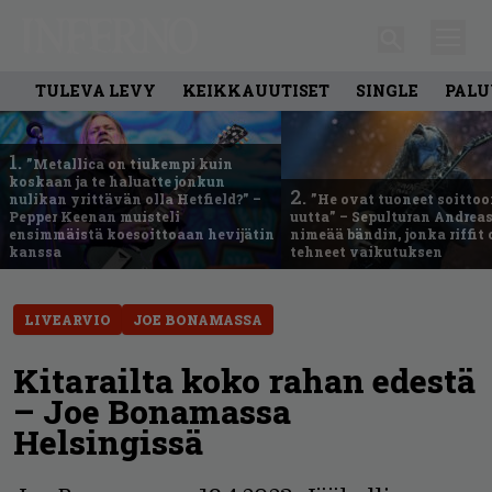
TULEVA LEVY
KEIKKAUUTISET
SINGLE
PALU
1.
”Metallica on tiukempi kuin
koskaan ja te haluatte jonkun
2.
nulikan yrittävän olla Hetfield?” –
”He ovat tuoneet soittoo
Pepper Keenan muisteli
uutta” – Sepulturan Andreas
ensimmäistä koesoittoaan hevijätin
nimeää bändin, jonka riffit
kanssa
tehneet vaikutuksen
LIVEARVIO
JOE BONAMASSA
Kitarailta koko rahan edestä
– Joe Bonamassa
Helsingissä