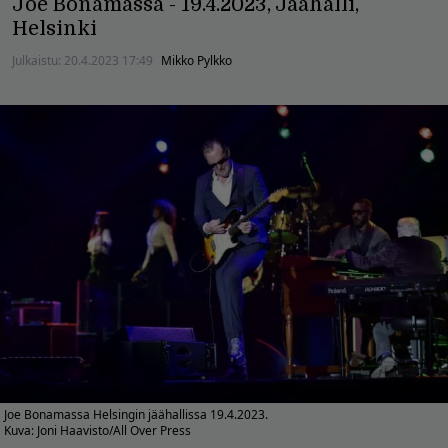
Joe Bonamassa - 19.4.2023, Jäähalli,
Helsinki
Julkaistu:
20.4.2023 17:49
Mikko Pylkko
Joe Bonamassa Helsingin jäähallissa 19.4.2023.
Kuva: Joni Haavisto/All Over Press