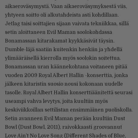
aikaeroväsymystä. Vaan aikaeroväsymyksestä viis,
yhtyeen soitto oli alkutahdeista asti kohdillaan.
Jetlag taisi soittajien sijaan vaivata tekniikkaa, sillä
setin aloittaneen Evil Maman soolokohdassa
Bonamassan kitarakamat kyykkäsivät täysin.
Dumble-läjä saatiin kuitenkin henkiin ja yhdellä
ylimääräisellä kierrolla myös soolokin soitettua.
Bonamassan uran käännekohtana voitaneen pitää
vuoden 2009 Royal Albert Hallin -konserttia, jonka
jälkeen kitaristin suosio nousi kokonaan uudelle
tasolle. Royal Albert Hallin konserttiäänitettä seurasi
useampi vahva levytys, joita kuultiin myös
keskiviikkoillan settilistan ensimmäinen puoliskolla.
Setin avanneen Evil Maman perään kuultiin Dust
Bowl (Dust Bowl, 2011), raivokkaasti groovannut
Love Ain’t No Love Song (Different Shades of Blue,