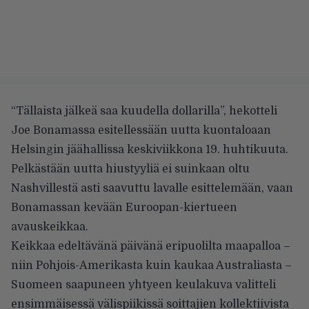
“Tällaista jälkeä saa kuudella dollarilla”, hekotteli
Joe Bonamassa esitellessään uutta kuontaloaan
Helsingin jäähallissa keskiviikkona 19. huhtikuuta.
Pelkästään uutta hiustyyliä ei suinkaan oltu
Nashvillestä asti saavuttu lavalle esittelemään, vaan
Bonamassan kevään Euroopan-kiertueen
avauskeikkaa.
Keikkaa edeltävänä päivänä eripuolilta maapalloa –
niin Pohjois-Amerikasta kuin kaukaa Australiasta –
Suomeen saapuneen yhtyeen keulakuva valitteli
ensimmäisessä välispiikissä soittajien kollektiivista