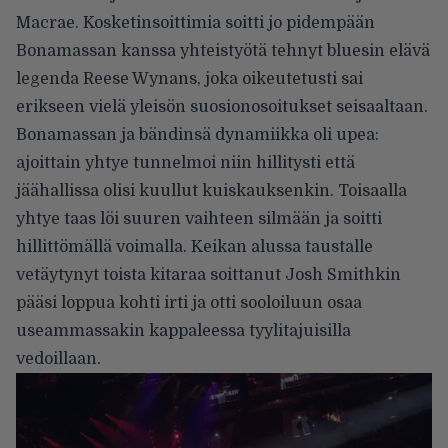
Macrae. Kosketinsoittimia soitti jo pidempään
Bonamassan kanssa yhteistyötä tehnyt bluesin elävä
legenda Reese Wynans, joka oikeutetusti sai
erikseen vielä yleisön suosionosoitukset seisaaltaan.
Bonamassan ja bändinsä dynamiikka oli upea:
ajoittain yhtye tunnelmoi niin hillitysti että
jäähallissa olisi kuullut kuiskauksenkin. Toisaalla
yhtye taas löi suuren vaihteen silmään ja soitti
hillittömällä voimalla. Keikan alussa taustalle
vetäytynyt toista kitaraa soittanut Josh Smithkin
pääsi loppua kohti irti ja otti sooloiluun osaa
useammassakin kappaleessa tyylitajuisilla
vedoillaan.