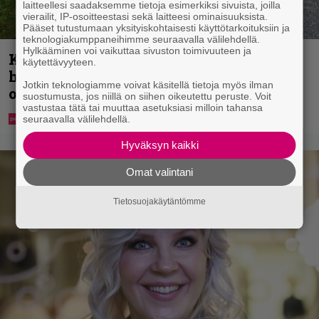
laitteellesi saadaksemme tietoja esimerkiksi sivuista, joilla
vierailit, IP-osoitteestasi sekä laitteesi ominaisuuksista.
Pääset tutustumaan yksityiskohtaisesti käyttötarkoituksiin ja
teknologiakumppaneihimme seuraavalla välilehdellä.
Hylkääminen voi vaikuttaa sivuston toimivuuteen ja
Koululaisille jaetaan ilmaisia
käytettävyyteen.
heijastinreppuja – näin voit lunastaa
Jotkin teknologiamme voivat käsitellä tietoja myös ilman
omasi S-marketista
suostumusta, jos niillä on siihen oikeutettu peruste. Voit
vastustaa tätä tai muuttaa asetuksiasi milloin tahansa
seuraavalla välilehdellä.
Hyväksyn kaikki
Omat valintani
Tietosuojakäytäntömme