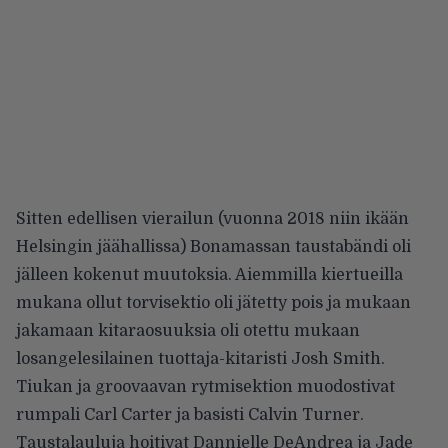
Sitten edellisen vierailun (vuonna 2018 niin ikään
Helsingin jäähallissa) Bonamassan taustabändi oli
jälleen kokenut muutoksia. Aiemmilla kiertueilla
mukana ollut torvisektio oli jätetty pois ja mukaan
jakamaan kitaraosuuksia oli otettu mukaan
losangelesilainen tuottaja-kitaristi Josh Smith.
Tiukan ja groovaavan rytmisektion muodostivat
rumpali Carl Carter ja basisti Calvin Turner.
Taustalauluja hoitivat Dannielle DeAndrea ja Jade