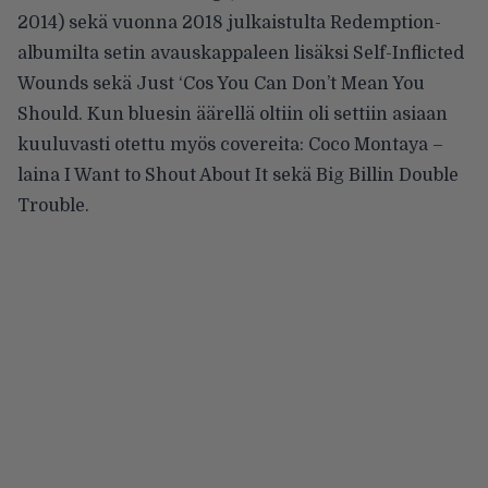
2014) sekä vuonna 2018 julkaistulta Redemption-
albumilta setin avauskappaleen lisäksi Self-Inflicted
Wounds sekä Just ‘Cos You Can Don’t Mean You
Should. Kun bluesin äärellä oltiin oli settiin asiaan
kuuluvasti otettu myös covereita: Coco Montaya –
laina I Want to Shout About It sekä Big Billin Double
Trouble.