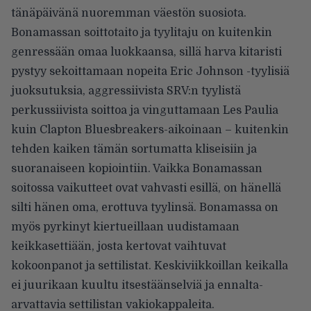
tänäpäivänä nuoremman väestön suosiota.
Bonamassan soittotaito ja tyylitaju on kuitenkin
genressään omaa luokkaansa, sillä harva kitaristi
pystyy sekoittamaan nopeita Eric Johnson -tyylisiä
juoksutuksia, aggressiivista SRV:n tyylistä
perkussiivista soittoa ja vinguttamaan Les Paulia
kuin Clapton Bluesbreakers-aikoinaan – kuitenkin
tehden kaiken tämän sortumatta kliseisiin ja
suoranaiseen kopiointiin. Vaikka Bonamassan
soitossa vaikutteet ovat vahvasti esillä, on hänellä
silti hänen oma, erottuva tyylinsä. Bonamassa on
myös pyrkinyt kiertueillaan uudistamaan
keikkasettiään, josta kertovat vaihtuvat
kokoonpanot ja settilistat. Keskiviikkoillan keikalla
ei juurikaan kuultu itsestäänselviä ja ennalta-
arvattavia settilistan vakiokappaleita.