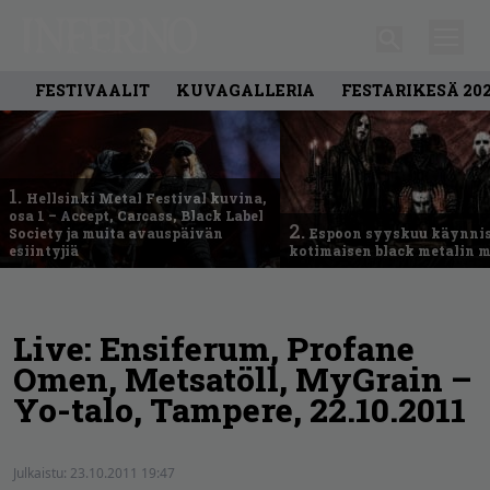
FESTIVAALIT
KUVAGALLERIA
FESTARIKESÄ 20
1.
Hellsinki Metal Festival kuvina,
osa 1 – Accept, Carcass, Black Label
2.
Society ja muita avauspäivän
Espoon syyskuu käynni
esiintyjiä
kotimaisen black metalin m
Live: Ensiferum, Profane
Omen, Metsatöll, MyGrain –
Yo-talo, Tampere, 22.10.2011
Julkaistu:
23.10.2011 19:47