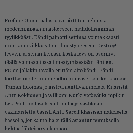
Profane Omen palasi savupirttitunnelmista
modernimpaan mäiskeeseen mahdollisimman
tyylikkäästi. Bändi painotti settinsä voimakkaasti
muutama viikko sitten ilmestyneeseen Destroy! -
levyyn, ja sehän kelpasi, koska levy on pyörinyt
täällä voimasoitossa ilmestymisestään lähtien.
PO on jollakin tavalla erittäin aito bändi. Bändi
karttaa modernin metallin muoviset karikot kaukaa.
Tämän huomaa jo instrumenttivalinnoista. Kitaristit
Antti Kokkonen ja Williami Kurki vetävät kumpikin
Les Paul -mallisilla soittimilla ja vastikään
vakinaistettu basisti Antti Seroff klassisen näköisellä
bassolla, jonka mallia ei tällä asiantuntemuksella
kehtaa lähteä arvailemaan.