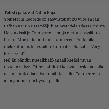
Teksti ja kuvat:
Vilho Rajala
Spinefarm Records on saavuttanut 20 vuoden iän.
Lafkan varsinaiset pääjuhlat ovat vielä edessä, mutta
Helsingissä ja Tampereella on jo otettu varaslähtöä.
Lost in Music -lauantaina Tampereen Yo-talolla
melskattiin juhlavuoden kunniaksi otsikolla ”Very
Possessed”.
Neljän bändin metallibakkanaali keräsi tuvan
täyteen väkeä. Tämä ilahdutti kovasti, koska tarjolla
oli ensiluokkaista livemusiikkia, eikä Tampereella
aina ymmärretä hyvän päälle.