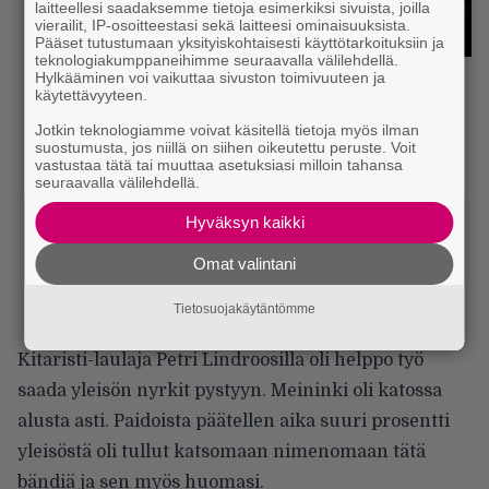
laitteellesi saadaksemme tietoja esimerkiksi sivuista, joilla
vierailit, IP-osoitteestasi sekä laitteesi ominaisuuksista.
Pääset tutustumaan yksityiskohtaisesti käyttötarkoituksiin ja
teknologiakumppaneihimme seuraavalla välilehdellä.
Hylkääminen voi vaikuttaa sivuston toimivuuteen ja
käytettävyyteen.
Jotkin teknologiamme voivat käsitellä tietoja myös ilman
suostumusta, jos niillä on siihen oikeutettu peruste. Voit
vastustaa tätä tai muuttaa asetuksiasi milloin tahansa
seuraavalla välilehdellä.
Hyväksyn kaikki
Omat valintani
Tietosuojakäytäntömme
Kitaristi-laulaja Petri Lindroosilla oli helppo työ
saada yleisön nyrkit pystyyn. Meininki oli katossa
alusta asti. Paidoista päätellen aika suuri prosentti
yleisöstä oli tullut katsomaan nimenomaan tätä
bändiä ja sen myös huomasi.