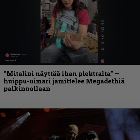
”Mitalini näyttää ihan plektralta” –
huippu-uimari jamittelee Megadethiä
palkinnollaan