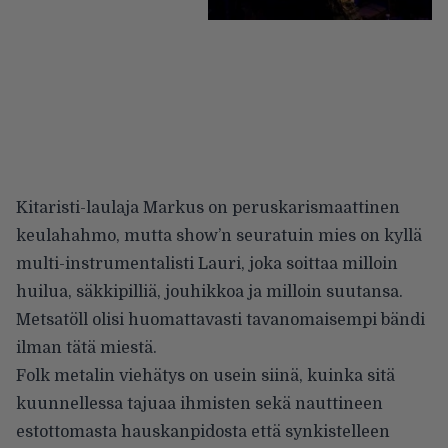
Kitaristi-laulaja Markus on peruskarismaattinen
keulahahmo, mutta show’n seuratuin mies on kyllä
multi-instrumentalisti Lauri, joka soittaa milloin
huilua, säkkipilliä, jouhikkoa ja milloin suutansa.
Metsatöll olisi huomattavasti tavanomaisempi bändi
ilman tätä miestä.
Folk metalin viehätys on usein siinä, kuinka sitä
kuunnellessa tajuaa ihmisten sekä nauttineen
estottomasta hauskanpidosta että synkistelleen