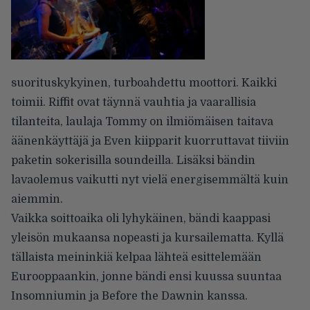
suorituskykyinen, turboahdettu moottori. Kaikki
toimii. Riffit ovat täynnä vauhtia ja vaarallisia
tilanteita, laulaja Tommy on ilmiömäisen taitava
äänenkäyttäjä ja Even kiipparit kuorruttavat tiiviin
paketin sokerisilla soundeilla. Lisäksi bändin
lavaolemus vaikutti nyt vielä energisemmältä kuin
aiemmin.
Vaikka soittoaika oli lyhykäinen, bändi kaappasi
yleisön mukaansa nopeasti ja kursailematta. Kyllä
tällaista meininkiä kelpaa lähteä esittelemään
Eurooppaankin, jonne bändi ensi kuussa suuntaa
Insomniumin ja Before the Dawnin kanssa.