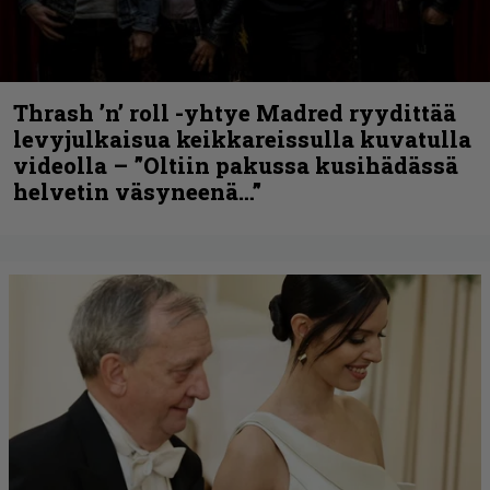
Thrash ’n’ roll -yhtye Madred ryydittää
levyjulkaisua keikkareissulla kuvatulla
videolla – ”Oltiin pakussa kusihädässä
helvetin väsyneenä…”