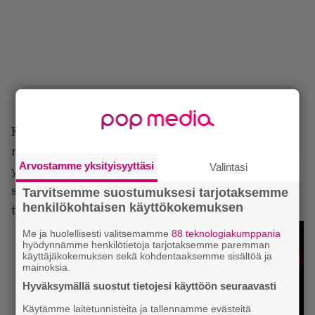
Kotimainen Ensiferum lähestyy folk-henkistä
metalliaan toisella tavalla kuin Metsatöll. Tämä
Arvostamme yksityisyyttäsi
Valintasi
yhtye luottaa soturimeininkiin, miekkoihin ja
sotamaalauksiin. Tematiikka tehoaa, koska yhtye oli
Tarvitsemme suostumuksesi tarjotaksemme
henkilökohtaisen käyttökokemuksen
tällä kertaa illan suosituin.
Me ja huolellisesti valitsemamme
88 teknologiakumppania
hyödynnämme henkilötietoja tarjotaksemme paremman
käyttäjäkokemuksen sekä kohdentaaksemme sisältöä ja
mainoksia.
Hyväksymällä suostut tietojesi käyttöön seuraavasti
Käytämme laitetunnisteita ja tallennamme evästeitä