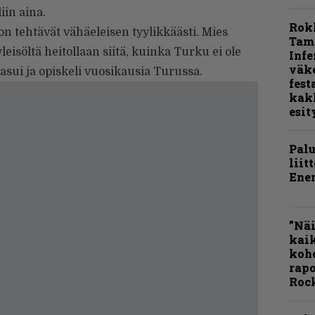
iin aina.
Rok
 tehtävät vähäeleisen tyylikkäästi. Mies
Tamp
leisöltä heitollaan siitä, kuinka Turku ei ole
Infe
väk
sui ja opiskeli vuosikausia Turussa.
fest
kak
esit
Pal
liit
Ene
”Näi
kaik
kohd
rapo
Rock