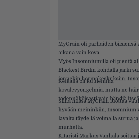
MyGrain oli parhaiden biisiensä 
aikana vain kova.
Myös Insomniumilla oli pientä a
Blackest Birdin kohdalla järki s
jonnekin hermokeskuksiin. Insom
Keikalla oli kuulemma
kovalevyongelmia, mutta ne häiri
todennäköisesti vain bändiä itse
Siinä missä MyGrain luottaa vauh
hyvään meininkiin, Insomnium v
lavalta täydellä voimalla surua ja
murhetta.
Kitaristi Markus Vanhala soittaa 