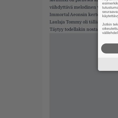
Meininki oli pienestä alkukanke
esimerkiks
viihdyttävä melodinen vauhtimeta
tutustuma
seuraaval
Immortal Aeonsin kertosäe tarr
käytettäv
Laulaja Tommy oli tällä keikalla 
Jotkin te
oikeutett
Täytyy todellakin nostaa hattua u
välilehdel