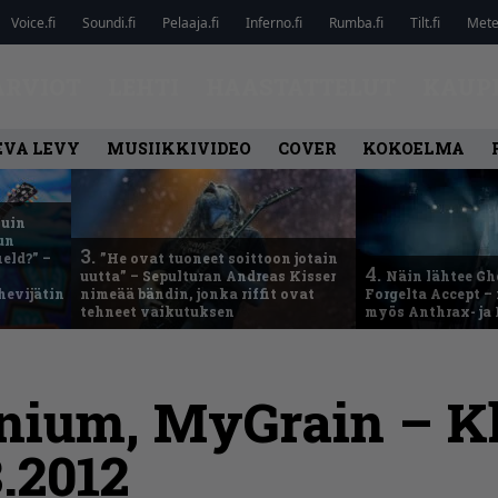
Voice.fi
Soundi.fi
Pelaaja.fi
Inferno.fi
Rumba.fi
Tilt.fi
Metel
ARVIOT
LEHTI
HAASTATTELUT
KAUP
EVA LEVY
MUSIIKKIVIDEO
COVER
KOKOELMA
kuin
un
3.
eld?” –
”He ovat tuoneet soittoon jotain
4.
uutta” – Sepulturan Andreas Kisser
Näin lähtee Gh
hevijätin
nimeää bändin, jonka riffit ovat
Forgelta Accept 
tehneet vaikutuksen
myös Anthrax- ja
nium, MyGrain – Kl
.2012