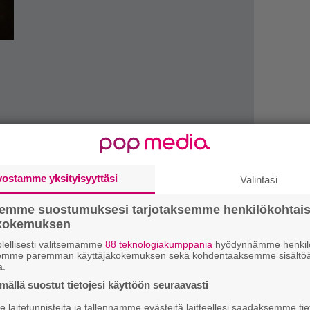
vostamme yksityisyyttäsi
Valintasi
k
semme suostumuksesi tarjotaksemme henkilökohtai
m
ökokemuksen
tteeseen viime vuonna, mutta tällä kertaa
”
lellisesti valitsemamme
88 teknologiakumppania
hyödynnämme henkilö
 Marraskuinen Euroopan-kiertue Insomniumin
k
semme paremman käyttäjäkokemuksen sekä kohdentaaksemme sisältöä
a.
n
ä helmikuinen minirundi Venäjällä ovat
–
ällä suostut tietojesi käyttöön seuraavasti
e
laitetunnisteita ja tallennamme evästeitä laitteellesi saadaksemme tie