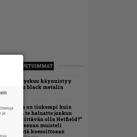
LUETUIMMAT
Espoon syyskuu käynnistyy
otimaisen black metalin
sen
erkeissä
Metallica on tiukempi kuin
tietoja
oskaan ja te haluatte jonkun
 ja
ulikan yrittävän olla Hetfield?”
 Pepper Keenan muisteli
nsimmäistä koesoittoaan
toja