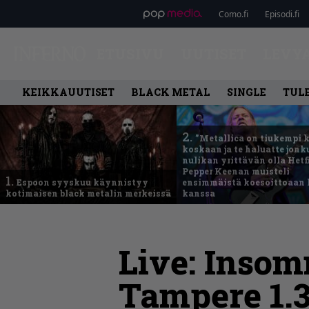
Como.fi
Episodi.fi
ETUSIVU
UUTISET
LEVY
KEIKKAUUTISET
BLACK METAL
SINGLE
TUL
2.
”Metallica on tiukempi 
koskaan ja te haluatte jonk
nulikan yrittävän olla Hetfi
Pepper Keenan muisteli
1.
Espoon syyskuu käynnistyy
ensimmäistä koesoittoaan 
kotimaisen black metalin merkeissä
kanssa
Live: Insom
Tampere 1.3