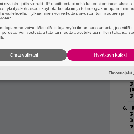
udesta huolimatta hirmuinen. Bändin
h
i sivuista, joilla vierailit, IP-osoitteestasi sekä laitteesi ominaisuuksista
lli on livetilanteessa parhaimmillaan. Of
an yksityiskohtaisesti käyttötarkoituksiin ja teknologiakumppaneihimm
la välilehdellä. Hylkääminen voi vaikuttaa sivuston toimivuuteen ja
”
aa korvamadoksi näköjään moneksi päiväksi.
yyteen.
u
entistäkin suvereenimpi, jos mahdollista.
n
knologiamme voivat käsitellä tietoja myös ilman suostumusta, jos niillä o
t
u peruste. Voit vastustaa tätä tai muuttaa asetuksiasi milloin tahansa se
kon kyvyille.
lä.
N
F
Omat valintani
Hyväksyn kaikki
m
m
Tietosuojak
”
p
j
p
K
P
k
v