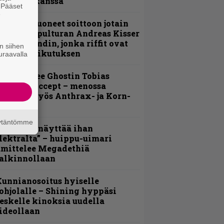
evijätin kanssa
. Pääset
e
He ovat tuoneet soittoon jotain
utta” – Sepulturan Andreas Kisser
imeää bändin, jonka riffit ovat
n siihen
ehneet vaikutuksen
uraavalla
äin lähtee Ghostin Tobias
orgelta Accept – menossa
ukana myös Anthrax- ja Korn-
iehistöä
äytäntömme
Mitalini näyttää ihan
lektralta” – huippu-uimari
amittelee Megadethiä
alkinnollaan
unnianosoitus hyiselle
ohjolalle – Shining hyppäsi
eskelle kinoksia uudella
ideollaan