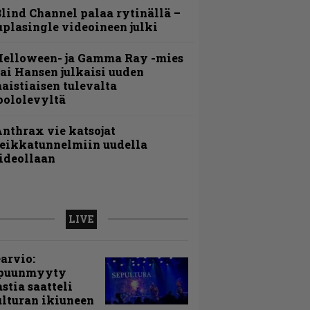
lind Channel palaa rytinällä –
uplasingle videoineen julki
Helloween- ja Gamma Ray -mies
ai Hansen julkaisi uuden
aistiaisen tulevalta
oololevyltä
nthrax vie katsojat
eikkatunnelmiin uudella
ideollaan
LIVE
arvio:
puunmyyty
stia saatteli
lturan ikiuneen