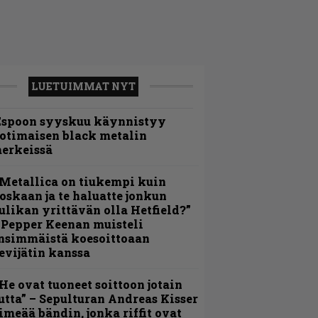
LUETUIMMAT NYT
Espoon syyskuu käynnistyy
otimaisen black metalin
erkeissä
Metallica on tiukempi kuin
oskaan ja te haluatte jonkun
ulikan yrittävän olla Hetfield?”
 Pepper Keenan muisteli
nsimmäistä koesoittoaan
evijätin kanssa
He ovat tuoneet soittoon jotain
utta” – Sepulturan Andreas Kisser
imeää bändin, jonka riffit ovat