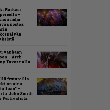
ki Raikasi
ereella –
rnon neljä
evää nostoa
arin
kospäivän
yksistä
uu vanhaan
toon – Arch
my Tavastialla
llä festareilla
ki on aina
allaan” –
rtti John Smith
 Festivalista