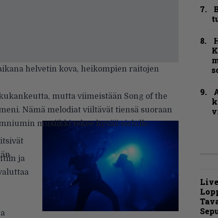
B
t
K
m
aikana helvetin kova, heikompien raitojen
s
A
lkukankeutta, mutta viimeistään Song of the
k
umeni. Nämä melodiat viiltävät tiensä suoraan
v
niumin musiikki tekee hyvää sielulle.
tsivät
ään.
tiin ja
aluttaa
Live
Lop
Tava
Sepu
ja