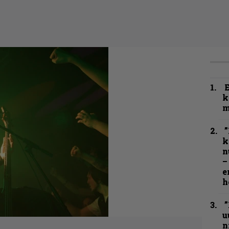
k
m
”
k
n
–
e
h
”
u
n