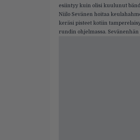
esiintyy kuin olisi kuulunut bänd
Niilo Sevänen hoitaa keulahahmon
keräsi pisteet kotiin tamperelaisy
rundin ohjelmassa. Sevänenhän a