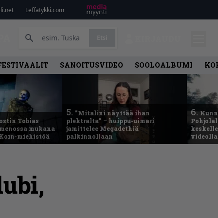
i.net
Leffatykki.com
PA
Etsi
KIRJAUDU
FESTIVAALIT
SANOITUSVIDEO
SOOLOALBUMI
KO
5.
6.
”Mitalini näyttää ihan
Kunni
ostin Tobias
plektralta” – huippu-uimari
Pohjolal
– menossa mukana
jamittelee Megadethiä
keskelle
 Korn-miehistöä
palkinnollaan
videoll
ubi,