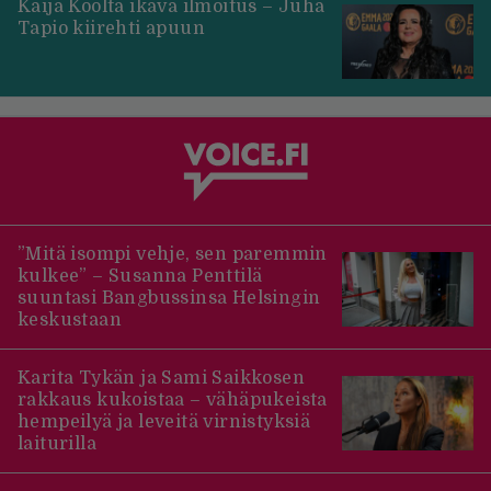
Kaija Koolta ikävä ilmoitus – Juha
Tapio kiirehti apuun
”Mitä isompi vehje, sen paremmin
kulkee” – Susanna Penttilä
suuntasi Bangbussinsa Helsingin
keskustaan
Karita Tykän ja Sami Saikkosen
rakkaus kukoistaa – vähäpukeista
hempeilyä ja leveitä virnistyksiä
laiturilla