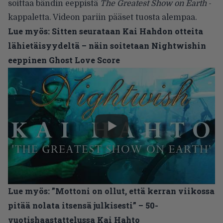
soittaa bändin eeppistä
The Greatest Show on Earth
-
kappaletta. Videon pariin pääset tuosta alempaa.
Lue myös:
Sitten seurataan Kai Hahdon otteita
lähietäisyydeltä – näin soitetaan Nightwishin
eeppinen Ghost Love Score
Lue myös:
”Mottoni on ollut, että kerran viikossa
pitää nolata itsensä julkisesti” – 50-
vuotishaastattelussa Kai Hahto