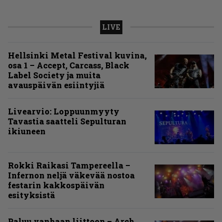
LIVE
Hellsinki Metal Festival kuvina,
osa 1 – Accept, Carcass, Black
Label Society ja muita
avauspäivän esiintyjiä
Livearvio: Loppuunmyyty
Tavastia saatteli Sepulturan
ikiuneen
Rokki Raikasi Tampereella –
Infernon neljä väkevää nostoa
festarin kakkospäivän
esityksistä
Paluu vanhaan liittoon – Arch