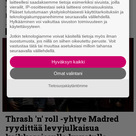
laitteellesi saadaksemme tietoja esimerkiksi sivuista, joilla
vierailit, IP-osoitteestasi sekä laitteesi ominaisuuksista.
Pääset tutustumaan yksityiskohtaisesti käyttötarkoituksiin ja
teknologiakumppaneihimme seuraavalla välilehdellä.
Hylkääminen voi vaikuttaa sivuston toimivuuteen ja
käytettävyyteen.
Jotkin teknologiamme voivat käsitellä tietoja myös ilman
suostumusta, jos niillä on siihen oikeutettu peruste. Voit
vastustaa tätä tai muuttaa asetuksiasi milloin tahansa
seuraavalla välilehdellä.
Hyväksyn kaikki
Omat valintani
Tietosuojakäytäntömme