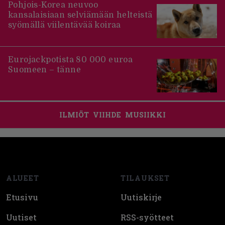
Pohjois-Korea neuvoo
kansalaisiaan selviämään helteistä
syömällä viilentävää koiraa
Eurojackpotista 80 000 euroa
Suomeen – tänne
ILMIÖT
VIIHDE
MUSIIKKI
Footer
ALUEET
TILAUKSET
Etusivu
Uutiskirje
Uutiset
RSS-syötteet