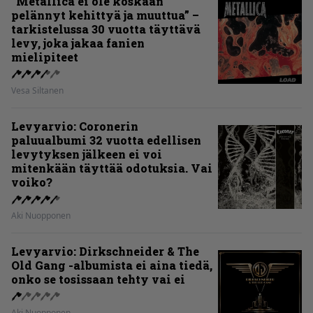
”Metallica ei ole koskaan
pelännyt kehittyä ja muuttua” –
tarkistelussa 30 vuotta täyttävä
levy, joka jakaa fanien
mielipiteet
Vesa Siltanen
Levyarvio: Coronerin
paluualbumi 32 vuotta edellisen
levytyksen jälkeen ei voi
mitenkään täyttää odotuksia. Vai
voiko?
Aki Nuopponen
Levyarvio: Dirkschneider & The
Old Gang -albumista ei aina tiedä,
onko se tosissaan tehty vai ei
Aki Nuopponen