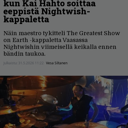
kun Kai Hahto soittaa
eeppistä Nightwish-
kappaletta
Näin maestro tykitteli The Greatest Show
on Earth -kappaletta Vaasassa
Nightwishin viimeisellä keikalla ennen
bändin taukoa.
Julkaistu:
31.5.2026 11:22
Vesa Siltanen