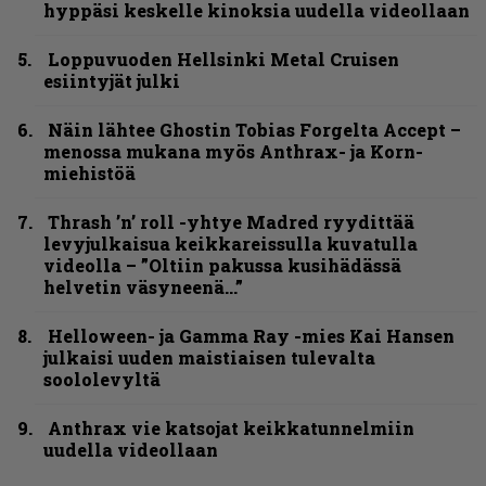
hyppäsi keskelle kinoksia uudella videollaan
Loppuvuoden Hellsinki Metal Cruisen
esiintyjät julki
Näin lähtee Ghostin Tobias Forgelta Accept –
menossa mukana myös Anthrax- ja Korn-
miehistöä
Thrash ’n’ roll -yhtye Madred ryydittää
levyjulkaisua keikkareissulla kuvatulla
videolla – ”Oltiin pakussa kusihädässä
helvetin väsyneenä…”
Helloween- ja Gamma Ray -mies Kai Hansen
julkaisi uuden maistiaisen tulevalta
soololevyltä
Anthrax vie katsojat keikkatunnelmiin
uudella videollaan