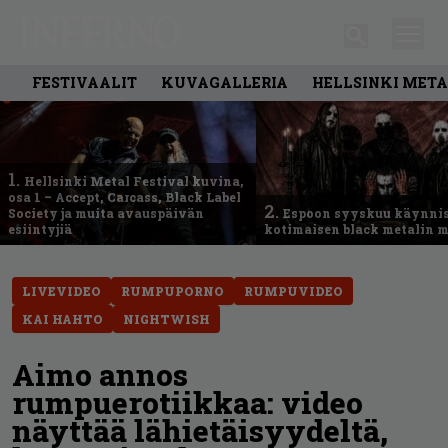
FESTIVAALIT
KUVAGALLERIA
HELLSINKI META
1.
Hellsinki Metal Festival kuvina,
osa 1 – Accept, Carcass, Black Label
2.
Society ja muita avauspäivän
Espoon syyskuu käynni
esiintyjiä
kotimaisen black metalin m
LIVEVIDEO
RUMPUPORNO
RUMPUVIDEO
KAI HAHTO
NIGHTWISH
Aimo annos
rumpuerotiikkaa: video
näyttää lähietäisyydeltä,