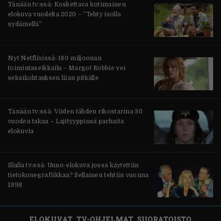
Tänään tv:ssä: Koskettava kotimainen
elokuva vuodelta 2020 – ”Tehty isolla
sydämellä”
Nyt Netflixissä: 180 miljoonan
toimintaseikkailu – Margot Robbie vei
seksikohtauksen liian pitkälle
Tänään tv:ssä: Viiden tähden rikostarina 30
vuoden takaa – Lajityyppinsä parhaita
elokuvia
Illalla tv:ssä: Uuno-elokuva jossa käytettiin
tietokonegrafiikkaa? Sellainen tehtiin vuonna
1998
ELOKUVAT
TV-OHJELMAT
SUORATOISTO