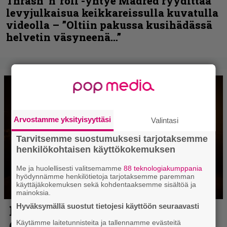
Thrash ’n’ roll -yhtye Madred ryydittää
levyjulkaisua keikkareissulla kuvatulla
videolla – ”Oltiin pakussa kusihädässä
helvetin väsyneenä…”
Arvostamme yksityisyyttäsi
Valintasi
Tarvitsemme suostumuksesi tarjotaksemme
henkilökohtaisen käyttökokemuksen
Me ja huolellisesti valitsemamme
88 teknologiakumppania
hyödynnämme henkilötietoja tarjotaksemme paremman
käyttäjäkokemuksen sekä kohdentaaksemme sisältöä ja
mainoksia.
Hyväksymällä suostut tietojesi käyttöön seuraavasti
Käytämme laitetunnisteita ja tallennamme evästeitä