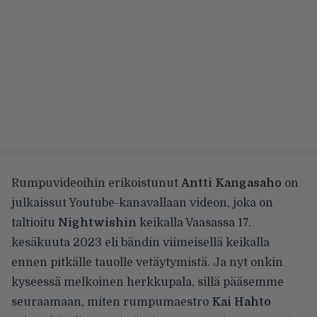
Rumpuvideoihin erikoistunut
Antti Kangasaho
on
julkaissut
Youtube-kanavallaan
videon, joka on
taltioitu
Nightwishin
keikalla Vaasassa 17.
kesäkuuta 2023 eli bändin viimeisellä keikalla
ennen pitkälle tauolle vetäytymistä. Ja nyt onkin
kyseessä melkoinen herkkupala, sillä pääsemme
seuraamaan, miten rumpumaestro
Kai Hahto