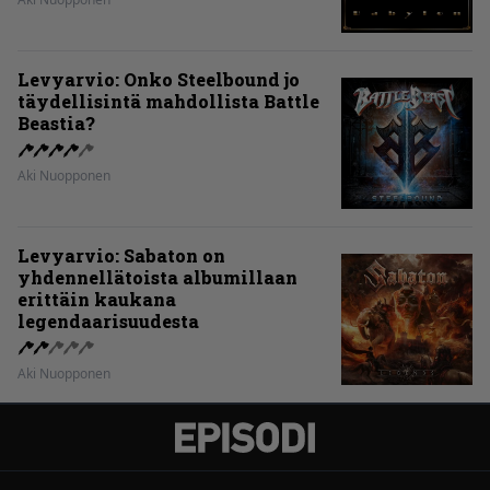
Levyarvio: Onko Steelbound jo
täydellisintä mahdollista Battle
Beastia?
Aki Nuopponen
Levyarvio: Sabaton on
yhdennellätoista albumillaan
erittäin kaukana
legendaarisuudesta
Aki Nuopponen