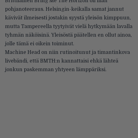
Brittiläinen Bring Me The Horizon oli illan
pohjanoteeraus. Helsingin-keikalla samat jannut
kävivät ilmeisesti jostakin syystä yleisön kimppuun,
mutta Tampereella tyytyivät vielä hytkymään lavalla
tyhmän näköisinä. Yleisöstä päätellen en ollut ainoa,
jolle tämä ei oikein toiminut.
Machine Head on niin rutinoitunut ja timantinkova
livebändi, että BMTH:n kannattaisi ehkä lähteä
jonkun paskemman yhtyeen lämppäriksi.