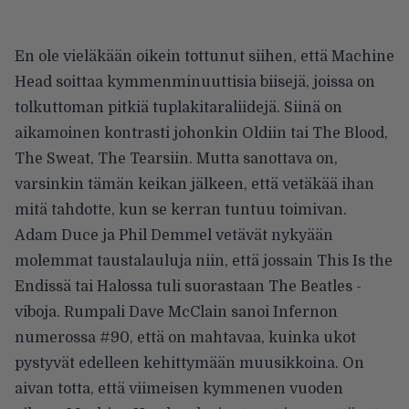
En ole vieläkään oikein tottunut siihen, että Machine
Head soittaa kymmenminuuttisia biisejä, joissa on
tolkuttoman pitkiä tuplakitaraliidejä. Siinä on
aikamoinen kontrasti johonkin Oldiin tai The Blood,
The Sweat, The Tearsiin. Mutta sanottava on,
varsinkin tämän keikan jälkeen, että vetäkää ihan
mitä tahdotte, kun se kerran tuntuu toimivan.
Adam Duce ja Phil Demmel vetävät nykyään
molemmat taustalauluja niin, että jossain This Is the
Endissä tai Halossa tuli suorastaan The Beatles -
viboja. Rumpali Dave McClain sanoi Infernon
numerossa #90, että on mahtavaa, kuinka ukot
pystyvät edelleen kehittymään muusikkoina. On
aivan totta, että viimeisen kymmenen vuoden