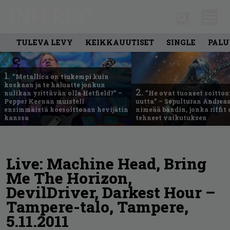
TULEVA LEVY
KEIKKAUUTISET
SINGLE
PALU
1.
”Metallica on tiukempi kuin
koskaan ja te haluatte jonkun
2.
nulikan yrittävän olla Hetfield?” –
”He ovat tuoneet soittoo
Pepper Keenan muisteli
uutta” – Sepulturan Andreas
ensimmäistä koesoittoaan hevijätin
nimeää bändin, jonka riffit
kanssa
tehneet vaikutuksen
Live: Machine Head, Bring
Me The Horizon,
DevilDriver, Darkest Hour –
Tampere-talo, Tampere,
5.11.2011