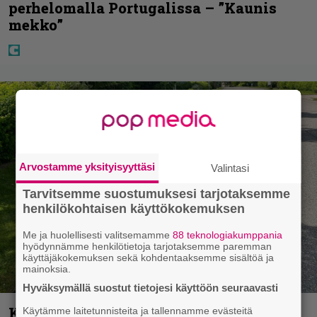
perhelomalla Portugalissa – ”Kaunis
mekko”
Arvostamme yksityisyyttäsi
Valintasi
Tarvitsemme suostumuksesi tarjotaksemme
henkilökohtaisen käyttökokemuksen
Me ja huolellisesti valitsemamme
88 teknologiakumppania
hyödynnämme henkilötietoja tarjotaksemme paremman
käyttäjäkokemuksen sekä kohdentaaksemme sisältöä ja
mainoksia.
Hyväksymällä suostut tietojesi käyttöön seuraavasti
Koululaisille jaetaan ilmaisia
Käytämme laitetunnisteita ja tallennamme evästeitä