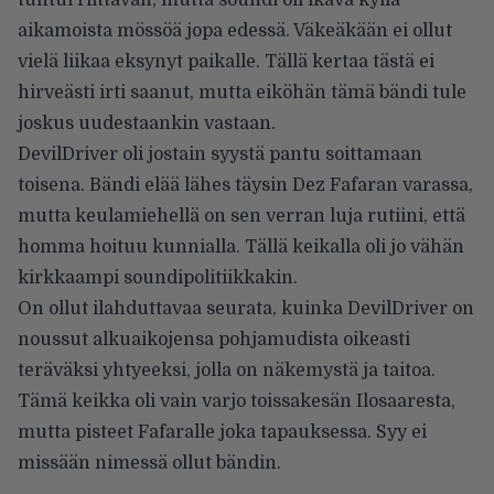
tuntui riittävän, mutta soundi oli ikävä kyllä
aikamoista mössöä jopa edessä. Väkeäkään ei ollut
vielä liikaa eksynyt paikalle. Tällä kertaa tästä ei
hirveästi irti saanut, mutta eiköhän tämä bändi tule
joskus uudestaankin vastaan.
DevilDriver oli jostain syystä pantu soittamaan
toisena. Bändi elää lähes täysin Dez Fafaran varassa,
mutta keulamiehellä on sen verran luja rutiini, että
homma hoituu kunnialla. Tällä keikalla oli jo vähän
kirkkaampi soundipolitiikkakin.
On ollut ilahduttavaa seurata, kuinka DevilDriver on
noussut alkuaikojensa pohjamudista oikeasti
teräväksi yhtyeeksi, jolla on näkemystä ja taitoa.
Tämä keikka oli vain varjo toissakesän Ilosaaresta,
mutta pisteet Fafaralle joka tapauksessa. Syy ei
missään nimessä ollut bändin.