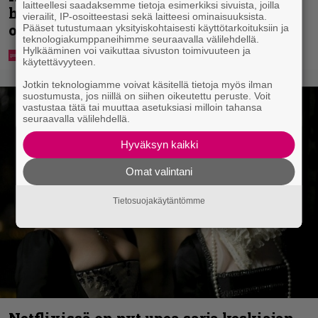
laitteellesi saadaksemme tietoja esimerkiksi sivuista, joilla
heijastinreppuja – näin voit lunastaa
vierailit, IP-osoitteestasi sekä laitteesi ominaisuuksista.
omasi S-marketista
Pääset tutustumaan yksityiskohtaisesti käyttötarkoituksiin ja
teknologiakumppaneihimme seuraavalla välilehdellä.
Hylkääminen voi vaikuttaa sivuston toimivuuteen ja
käytettävyyteen.
Jotkin teknologiamme voivat käsitellä tietoja myös ilman
suostumusta, jos niillä on siihen oikeutettu peruste. Voit
vastustaa tätä tai muuttaa asetuksiasi milloin tahansa
seuraavalla välilehdellä.
Hyväksyn kaikki
Omat valintani
Tietosuojakäytäntömme