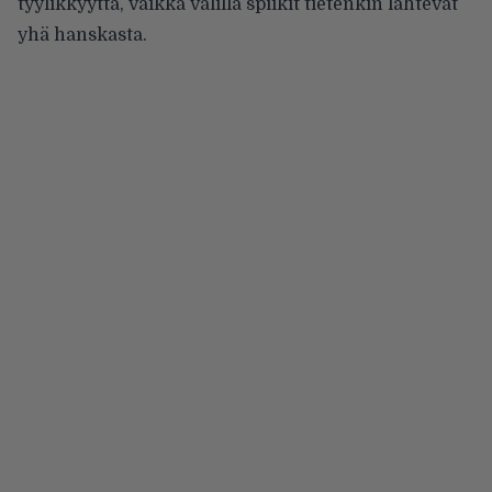
tyylikkyyttä, vaikka välillä spiikit tietenkin lähtevät
yhä hanskasta.