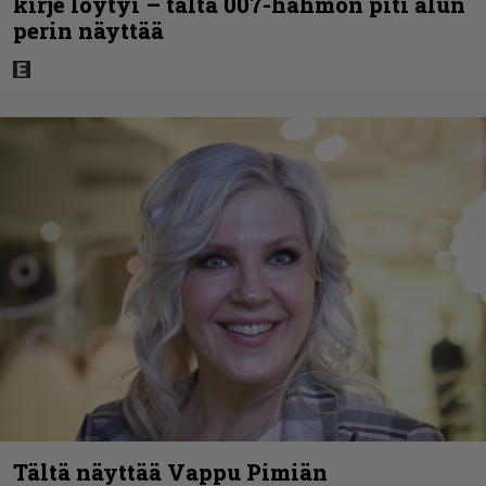
kirje löytyi – tältä 007-hahmon piti alun
perin näyttää
Tältä näyttää Vappu Pimiän