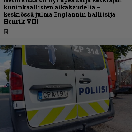
Netflixissä on nyt upea sarja keskiajan
kuninkaallisten aikakaudelta –
keskiössä julma Englannin hallitsija
Henrik VIII