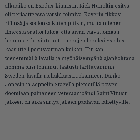
alkuaikojen Exodus-kitaristin Rick Hunoltin esitys
oli periaatteessa varsin toimiva. Kaverin tikkasi
riffinsä ja soolonsa kuten pitikin, mutta miehen
ilmeestä saattoi lukea, että aivan vaivattomasti
homma ei lutviutunut. Loppujen lopuksi Exodus
kaasutteli perusvarman keikan. Hiukan
pienemmällä lavalla ja myöhäisempänä ajankohtana
homma olisi toiminut taatusti tarttuvammin.
Sweden-lavalla riehakkaasti rokanneen Danko
Jonesin ja Zeppelin Stagella pieteetillä power
doomiaan painaneen veteraanibändi Saint Vitusin
jälkeen oli aika siirtyä jälleen päälavan lähettyville.