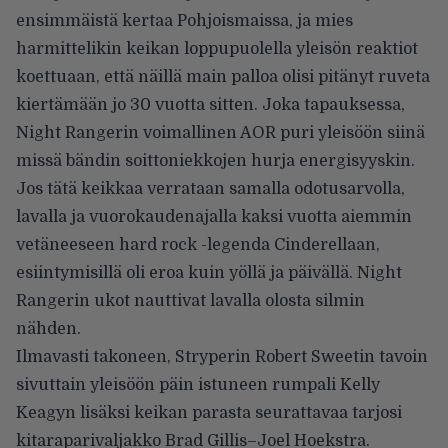
ensimmäistä kertaa Pohjoismaissa, ja mies
harmittelikin keikan loppupuolella yleisön reaktiot
koettuaan, että näillä main palloa olisi pitänyt ruveta
kiertämään jo 30 vuotta sitten. Joka tapauksessa,
Night Rangerin voimallinen AOR puri yleisöön siinä
missä bändin soittoniekkojen hurja energisyyskin.
Jos tätä keikkaa verrataan samalla odotusarvolla,
lavalla ja vuorokaudenajalla kaksi vuotta aiemmin
vetäneeseen hard rock -legenda Cinderellaan,
esiintymisillä oli eroa kuin yöllä ja päivällä. Night
Rangerin ukot nauttivat lavalla olosta silmin
nähden.
Ilmavasti takoneen, Stryperin Robert Sweetin tavoin
sivuttain yleisöön päin istuneen rumpali Kelly
Keagyn lisäksi keikan parasta seurattavaa tarjosi
kitaraparivaljakko Brad Gillis–Joel Hoekstra.