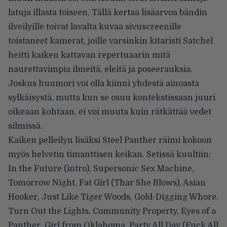
latuja illasta toiseen. Tällä kertaa lisäarvoa bändin
ilveilyille toivat lavalta kuvaa sivuscreenille
toistaneet kamerat, joille varsinkin kitaristi Satchel
heitti kaiken kattavan repertuaarin mitä
naurettavimpia ilmeitä, eleitä ja poseerauksia.
Joskus huumori voi olla kiinni yhdestä ainoasta
sylkäisystä, mutta kun se osuu kontekstissaan juuri
oikeaan kohtaan, ei voi muuta kuin rätkättää vedet
silmissä.
Kaiken pelleilyn lisäksi Steel Panther räimi kokoon
myös helvetin timanttisen keikan. Setissä kuultiin:
In the Future (intro), Supersonic Sex Machine,
Tomorrow Night, Fat Girl (Thar She Blows), Asian
Hooker, Just Like Tiger Woods, Gold-Digging Whore,
Turn Out the Lights, Community Property, Eyes of a
Panther, Girl from Oklahoma, Party All Day (Fuck All