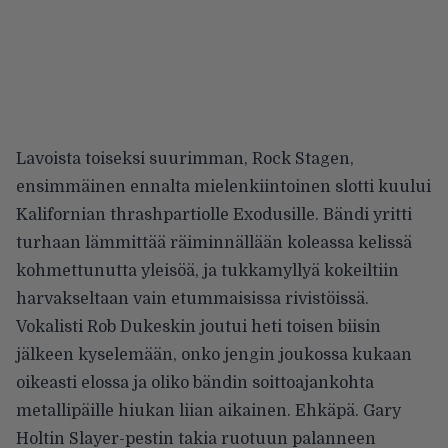
Lavoista toiseksi suurimman, Rock Stagen,
ensimmäinen ennalta mielenkiintoinen slotti kuului
Kalifornian thrashpartiolle Exodusille. Bändi yritti
turhaan lämmittää räiminnällään koleassa kelissä
kohmettunutta yleisöä, ja tukkamyllyä kokeiltiin
harvakseltaan vain etummaisissa rivistöissä.
Vokalisti Rob Dukeskin joutui heti toisen biisin
jälkeen kyselemään, onko jengin joukossa kukaan
oikeasti elossa ja oliko bändin soittoajankohta
metallipäille hiukan liian aikainen. Ehkäpä. Gary
Holtin Slayer-pestin takia ruotuun palanneen