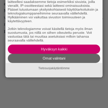
laitteellesi saadaksemme tietoja esimerkiksi sivuista, joilla
ehkä kaikkein tunnetuin Little Angels -hitti Too
vierailit, IP-osoitteestasi sekä laitteesi ominaisuuksista.
Pääset tutustumaan yksityiskohtaisesti käyttötarkoituksiin ja
Much, Too Young, joka irrotti jengistä ne
teknologiakumppaneihimme seuraavalla välilehdellä.
Hylkääminen voi vaikuttaa sivuston toimivuuteen ja
viimeisetkin mehut. Keikka oli kouluesimerkki siitä,
käytettävyyteen.
miten bändin lavalla aikaan saama hyvä fiilis voi
Jotkin teknologiamme voivat käsitellä tietoja myös ilman
parhaimmillaan tarttua yleisöön.
suostumusta, jos niillä on siihen oikeutettu peruste. Voit
vastustaa tätä tai muuttaa asetuksiasi milloin tahansa
seuraavalla välilehdellä.
Hyväksyn kaikki
Omat valintani
Tietosuojakäytäntömme