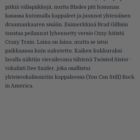
pitkiä välispiikkejä, mutta Blades piti homman
kasassa kutomalla kappaleet ja juonnot yhtenäisen
draamankaaren sisään. Esimerkkinä Brad Gillisin
taustaa peilannut lyhennetty versio Ozzy-hitistä
Crazy Train. Laina on laina, mutta se istui
paikkaansa kuin nakutettu. Kaiken kukkuraksi
lavalla nähtiin vierailevana tähtenä Twisted Sister -
vokalisti Dee Snider, joka osallistui
yhteisvokalisointiin kappaleessa (You Can Still) Rock
in America.