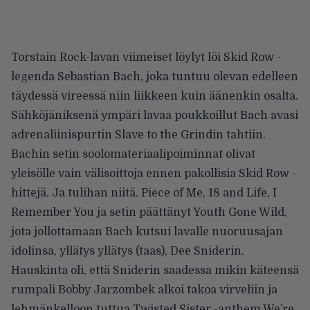
Torstain Rock-lavan viimeiset löylyt löi Skid Row -
legenda Sebastian Bach, joka tuntuu olevan edelleen
täydessä vireessä niin liikkeen kuin äänenkin osalta.
Sähköjäniksenä ympäri lavaa poukkoillut Bach avasi
adrenaliinispurtin Slave to the Grindin tahtiin.
Bachin setin soolomateriaalipoiminnat olivat
yleisölle vain välisoittoja ennen pakollisia Skid Row -
hittejä. Ja tulihan niitä. Piece of Me, 18 and Life, I
Remember You ja setin päättänyt Youth Gone Wild,
jota jollottamaan Bach kutsui lavalle nuoruusajan
idolinsa, yllätys yllätys (taas), Dee Sniderin.
Hauskinta oli, että Sniderin saadessa mikin käteensä
rumpali Bobby Jarzombek alkoi takoa virveliin ja
lehmänkelloon tuttua Twisted Sister -anthem We’re