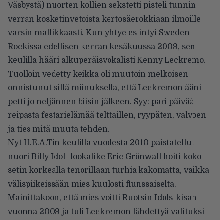
Väsbystä) nuorten kollien sekstetti pisteli tunnin
verran kosketinvetoista kertosäerokkiaan ilmoille
varsin mallikkaasti. Kun yhtye esiintyi Sweden
Rockissa edellisen kerran kesäkuussa 2009, sen
keulilla hääri alkuperäisvokalisti Kenny Leckremo.
Tuolloin vedetty keikka oli muutoin melkoisen
onnistunut sillä miinuksella, että Leckremon ääni
petti jo neljännen biisin jälkeen. Syy: pari päivää
reipasta festarielämää telttaillen, ryypäten, valvoen
ja ties mitä muuta tehden.
Nyt H.E.A.Tin keulilla vuodesta 2010 paistatellut
nuori Billy Idol -lookalike Eric Grönwall hoiti koko
setin korkealla tenorillaan turhia kakomatta, vaikka
välispiikeissään mies kuulosti flunssaiselta.
Mainittakoon, että mies voitti Ruotsin Idols-kisan
vuonna 2009 ja tuli Leckremon lähdettyä valituksi