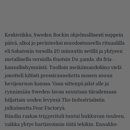
Keskiviikko, Sweden Rockin ohjelmallisesti suppein
päivä, alkoi jo perinteeksi muodostuneella rituaalilla
eli Sabatonin torsolla 20 minuutin setillä ja yhtyeen
metallisella versiolla Ruotsin Du gamla, du fria -
kansallishymnistä. Tuolloin meikämandoliino vielä
jonotteli kiltisti pressiranneketta monen muun
hevijournon kanssa. Vaan sittenpä jalat alle ja
rynnimään Sweden-lavan suuntaan tiirailemaan
hiljattain uuden levynsä The Industrialistin
julkaissutta Fear Factoryä.
Bändin raskas triggerituli tuntui hukkuvan tuuleen,
vaikka yhtye hartiavoimin töitä tekikin. Ennakko-