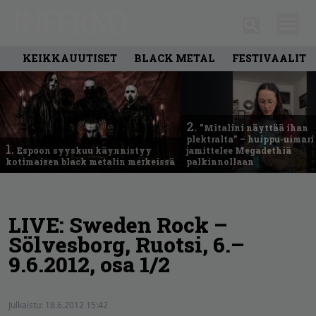
KEIKKAUUTISET
BLACK METAL
FESTIVAALIT
2.
”Mitalini näyttää ihan
plektralta” – huippu-uimari
1.
Espoon syyskuu käynnistyy
jamittelee Megadethiä
kotimaisen black metalin merkeissä
palkinnollaan
LIVE: Sweden Rock –
Sölvesborg, Ruotsi, 6.–
9.6.2012, osa 1/2
Julkaistu:
18.6.2012 15:42