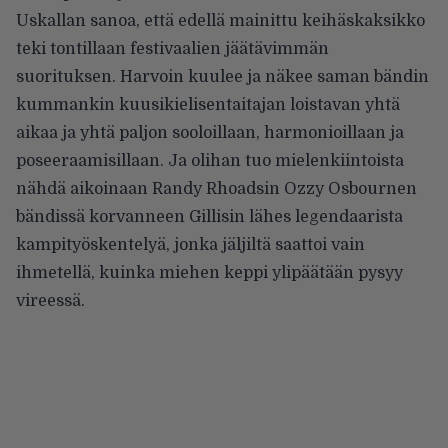
Uskallan sanoa, että edellä mainittu keihäskaksikko
teki tontillaan festivaalien jäätävimmän
suorituksen. Harvoin kuulee ja näkee saman bändin
kummankin kuusikielisentaitajan loistavan yhtä
aikaa ja yhtä paljon sooloillaan, harmonioillaan ja
poseeraamisillaan. Ja olihan tuo mielenkiintoista
nähdä aikoinaan Randy Rhoadsin Ozzy Osbournen
bändissä korvanneen Gillisin lähes legendaarista
kampityöskentelyä, jonka jäljiltä saattoi vain
ihmetellä, kuinka miehen keppi ylipäätään pysyy
vireessä.