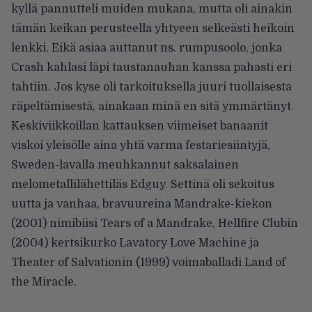
kyllä pannutteli muiden mukana, mutta oli ainakin
tämän keikan perusteella yhtyeen selkeästi heikoin
lenkki. Eikä asiaa auttanut ns. rumpusoolo, jonka
Crash kahlasi läpi taustanauhan kanssa pahasti eri
tahtiin. Jos kyse oli tarkoituksella juuri tuollaisesta
räpeltämisestä, ainakaan minä en sitä ymmärtänyt.
Keskiviikkoillan kattauksen viimeiset banaanit
viskoi yleisölle aina yhtä varma festariesiintyjä,
Sweden-lavalla meuhkannut saksalainen
melometallilähettiläs Edguy. Settinä oli sekoitus
uutta ja vanhaa, bravuureina Mandrake-kiekon
(2001) nimibiisi Tears of a Mandrake, Hellfire Clubin
(2004) kertsikurko Lavatory Love Machine ja
Theater of Salvationin (1999) voimaballadi Land of
the Miracle.