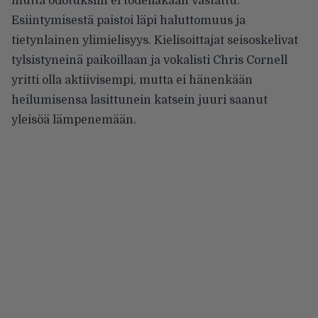
mutta odotuksiin ei todellakaan vastattu.
Esiintymisestä paistoi läpi haluttomuus ja
tietynlainen ylimielisyys. Kielisoittajat seisoskelivat
tylsistyneinä paikoillaan ja vokalisti Chris Cornell
yritti olla aktiivisempi, mutta ei hänenkään
heilumisensa lasittunein katsein juuri saanut
yleisöä lämpenemään.