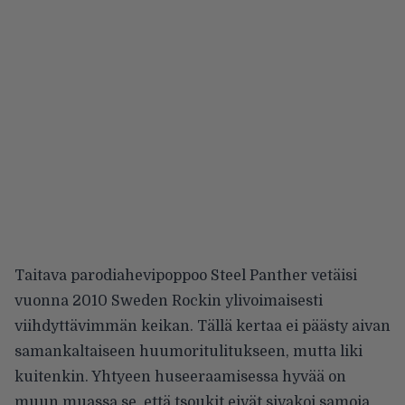
Taitava parodiahevipoppoo Steel Panther vetäisi
vuonna 2010 Sweden Rockin ylivoimaisesti
viihdyttävimmän keikan. Tällä kertaa ei päästy aivan
samankaltaiseen huumoritulitukseen, mutta liki
kuitenkin. Yhtyeen huseeraamisessa hyvää on
muun muassa se, että tsoukit eivät sivakoi samoja