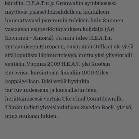
bändiin. H.E.A.Tin ja Grönwallin symbioosissa
näyttävät palaset loksahdelleen kohdilleen
huomattavasti paremmin tuloksin kuin Suomen
vastaavan esimerkkitapauksen kohdalla (Ari
Koivunen + Amoral). Ja mitä tulee H.E.A.Tin
vertaamiseen Europeen, ensin mainitulla ei ole vielä
sitä lopullista läpimurtolevyä, mutta yksi ylivetoralli
sentään. Vuonna 2009 H.E.A.T. ylsi Ruotsin
Euroviisu-karsintojen finaaliin 1000 Miles -
kappaleellaan. Biisi vetää hyvinkin
tarttuvuudessaan ja kansallistunteen
herättämisessä vertoja The Final Countdownille.
Tämän todisti yhteislaulullaan Sweden Rock -yleisö,
minä mukaan lukien.