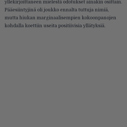
yllekirjoittaneen mielestä odotukset ainakin osittain.
Pääesiintyjinä oli joukko ennalta tuttuja nimiä,
mutta hiukan marginaalisempien kokoonpanojen
kohdalla koettiin useita positiivisia yllätyksiä.