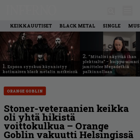
KEIKKAUUTISET
BLACK METAL
SINGLE
MUS
2.
”Mitalini näyttää ihan
plektralta” – huippu-uimari
1.
Espoon syyskuu käynnistyy
jamittelee Megadethiä
kotimaisen black metalin merkeissä
palkinnollaan
ORANGE GOBLIN
Stoner-veteraanien keikka
oli yhtä hikistä
voittokulkua – Orange
Goblin vakuutti Helsingissä