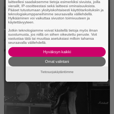
laitteellesi saadaksemme tietoja esimerkiksi sivuista, joilla
vierailit, IP-osoitteestasi sekä laitteesi ominaisuuksista.
Pääset tutustumaan yksityiskohtaisesti käyttötarkoituksiin ja
teknologiakumppaneihimme seuraavalla välilehdellä.
Hylkääminen voi vaikuttaa sivuston toimivuuteen ja
käytettävyyteen.
Jotkin teknologiamme voivat käsitellä tietoja myös ilman
suostumusta, jos niillä on siihen oikeutettu peruste. Voit
vastustaa tätä tai muuttaa asetuksiasi milloin tahansa
seuraavalla välilehdellä.
Hyväksyn kaikki
Omat valintani
Tietosuojakäytäntömme