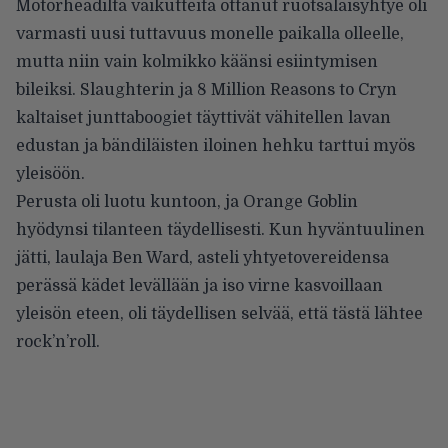
Motörheadilta vaikutteita ottanut ruotsalaisyhtye oli
varmasti uusi tuttavuus monelle paikalla olleelle,
mutta niin vain kolmikko käänsi esiintymisen
bileiksi. Slaughterin ja 8 Million Reasons to Cryn
kaltaiset junttaboogiet täyttivät vähitellen lavan
edustan ja bändiläisten iloinen hehku tarttui myös
yleisöön.
Perusta oli luotu kuntoon, ja Orange Goblin
hyödynsi tilanteen täydellisesti. Kun hyväntuulinen
jätti, laulaja Ben Ward, asteli yhtyetovereidensa
perässä kädet levällään ja iso virne kasvoillaan
yleisön eteen, oli täydellisen selvää, että tästä lähtee
rock’n’roll.