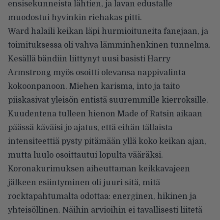
ensisekunneista lähtien, ja lavan edustalle
muodostui hyvinkin riehakas pitti.
Ward halaili keikan läpi hurmioituneita fanejaan, ja
toimituksessa oli vahva lämminhenkinen tunnelma.
Kesällä bändiin liittynyt uusi basisti Harry
Armstrong myös osoitti olevansa nappivalinta
kokoonpanoon. Miehen karisma, into ja taito
piiskasivat yleisön entistä suuremmille kierroksille.
Kuudentena tulleen hienon Made of Ratsin aikaan
päässä käväisi jo ajatus, että eihän tällaista
intensiteettiä pysty pitämään yllä koko keikan ajan,
mutta luulo osoittautui lopulta vääräksi.
Koronakurimuksen aiheuttaman keikkavajeen
jälkeen esiintyminen oli juuri sitä, mitä
rocktapahtumalta odottaa: energinen, hikinen ja
yhteisöllinen. Näihin arvioihin ei tavallisesti liitetä