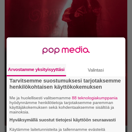
Arvostamme yksityisyyttäsi
Valintasi
Tarvitsemme suostumuksesi tarjotaksemme
henkilökohtaisen käyttökokemuksen
Me ja huolellisesti valitsemamme
88 teknologiakumppania
hyödynnämme henkilötietoja tarjotaksemme paremman
käyttäjäkokemuksen sekä kohdentaaksemme sisältöä ja
mainoksia.
Hyväksymällä suostut tietojesi käyttöön seuraavasti
Käytämme laitetunnisteita ja tallennamme evästeitä