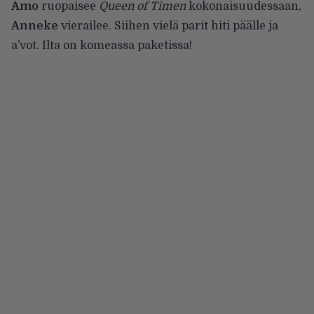
Amo
ruopaisee
Queen of Timen
kokonaisuudessaan,
Anneke
vierailee. Siihen vielä parit hiti päälle ja
a’vot. Ilta on komeassa paketissa!