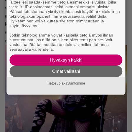
laitteellesi saadaksemme tietoja esimerkiksi sivuista, joilla
vierailit, IP-osoitteestasi sekä laitteesi ominaisuuksista.
viihdyttävimpiä live-orkestereita. Bändin läsnäolo ja
Pääset tutustumaan yksityiskohtaisesti käyttötarkoituksiin ja
energia, biisien koukuttava tarttuvuus ja
teknologiakumppaneihimme seuraavalla välilehdellä.
Hylkääminen voi vaikuttaa sivuston toimivuuteen ja
kasarihengessä kimmeltävä show ovat jo nyt mallia
käytettävyyteen.
stadion, joten Tuska-perjantaina on hyvä hakea
Jotkin teknologiamme voivat käsitellä tietoja myös ilman
suostumusta, jos niillä on siihen oikeutettu peruste. Voit
energiaa Päälavalta kello 16.15.
vastustaa tätä tai muuttaa asetuksiasi milloin tahansa
seuraavalla välilehdellä.
Hyväksyn kaikki
Omat valintani
Tietosuojakäytäntömme