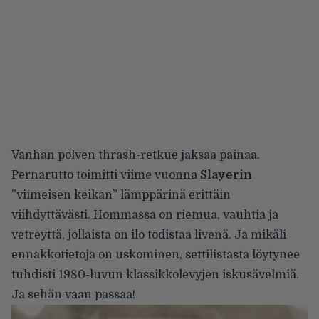
Vanhan polven thrash-retkue jaksaa painaa.
Pernarutto toimitti viime vuonna
Slayerin
”viimeisen keikan” lämppärinä erittäin
viihdyttävästi. Hommassa on riemua, vauhtia ja
vetreyttä, jollaista on ilo todistaa livenä. Ja mikäli
ennakkotietoja on uskominen, settilistasta löytynee
tuhdisti 1980-luvun klassikkolevyjen iskusävelmiä.
Ja sehän vaan passaa!