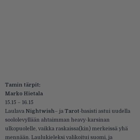
Tamin tärpit:
Marko Hietala
15.15 – 16.15
Laulava
Nightwish
– ja
Tarot
-basisti astui uudella
soololevyllään ahtaimman heavy-karsinan
ulkopuolelle, vaikka raskaissa(kin) merkeissä yhä
mennään. Laulukieleksi valikoitui suomi, ja