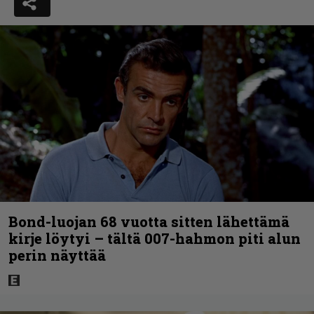
Bond-luojan 68 vuotta sitten lähettämä
kirje löytyi – tältä 007-hahmon piti alun
perin näyttää