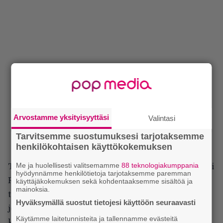
Arvostamme yksityisyyttäsi
Valintasi
Tarvitsemme suostumuksesi tarjotaksemme
henkilökohtaisen käyttökokemuksen
Me ja huolellisesti valitsemamme
88 teknologiakumppania
Tärppinä tavallaan tarpeeton, koska
Battle Beast
soi
hyödynnämme henkilötietoja tarjotaksemme paremman
Radio Rockia myöten joka paikassa ja kuuluu
käyttäjäkokemuksen sekä kohdentaaksemme sisältöä ja
mainoksia.
tunnustetusti maamme isoimpien rock-bändien
Hyväksymällä suostut tietojesi käyttöön seuraavasti
joukkoon… Mutta tälle on syynsä: Battle Beast on
Käytämme laitetunnisteita ja tallennamme evästeitä
kasvanut viime vuosina myös yhdeksi maamme