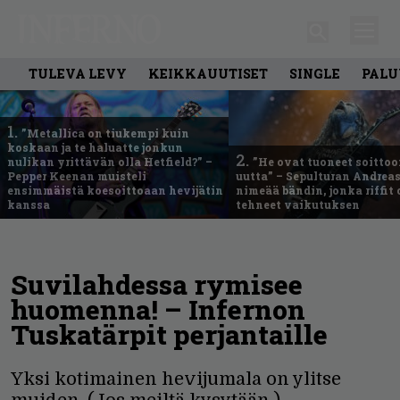
TULEVA LEVY
KEIKKAUUTISET
SINGLE
PALU
1.
”Metallica on tiukempi kuin
koskaan ja te haluatte jonkun
2.
nulikan yrittävän olla Hetfield?” –
”He ovat tuoneet soittoo
Pepper Keenan muisteli
uutta” – Sepulturan Andreas
ensimmäistä koesoittoaan hevijätin
nimeää bändin, jonka riffit
kanssa
tehneet vaikutuksen
Suvilahdessa rymisee
huomenna! – Infernon
Tuskatärpit perjantaille
Yksi kotimainen hevijumala on ylitse