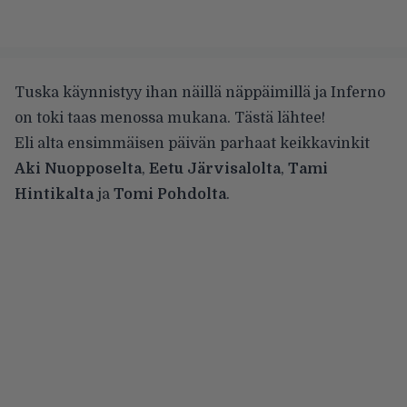
Tuska käynnistyy ihan näillä näppäimillä ja Inferno
on toki taas menossa mukana. Tästä lähtee!
Eli alta ensimmäisen päivän parhaat keikkavinkit
Aki Nuopposelta
,
Eetu Järvisalolta
,
Tami
Hintikalta
ja
Tomi Pohdolta
.