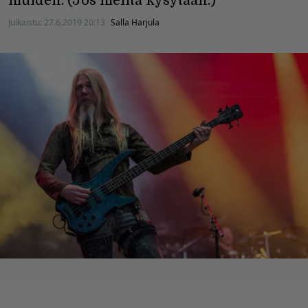
muiden. (Jos meiltä kysytään.)
Julkaistu:
27.6.2019 20:13
Salla Harjula