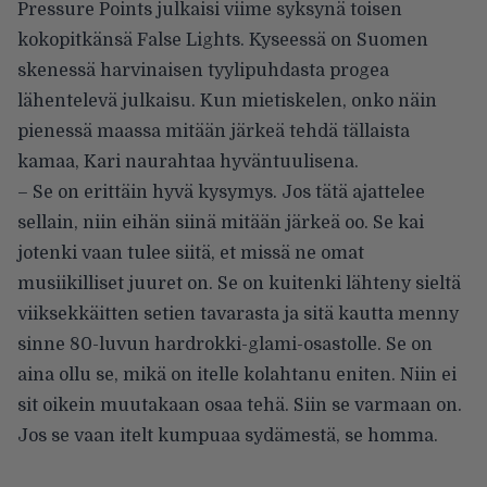
Pressure Points julkaisi viime syksynä toisen
kokopitkänsä False Lights. Kyseessä on Suomen
skenessä harvinaisen tyylipuhdasta progea
lähentelevä julkaisu. Kun mietiskelen, onko näin
pienessä maassa mitään järkeä tehdä tällaista
kamaa, Kari naurahtaa hyväntuulisena.
– Se on erittäin hyvä kysymys. Jos tätä ajattelee
sellain, niin eihän siinä mitään järkeä oo. Se kai
jotenki vaan tulee siitä, et missä ne omat
musiikilliset juuret on. Se on kuitenki lähteny sieltä
viiksekkäitten setien tavarasta ja sitä kautta menny
sinne 80-luvun hardrokki-glami-osastolle. Se on
aina ollu se, mikä on itelle kolahtanu eniten. Niin ei
sit oikein muutakaan osaa tehä. Siin se varmaan on.
Jos se vaan itelt kumpuaa sydämestä, se homma.