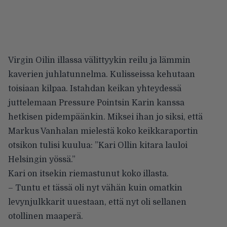
Virgin Oilin illassa välittyykin reilu ja lämmin
kaverien juhlatunnelma. Kulisseissa kehutaan
toisiaan kilpaa. Istahdan keikan yhteydessä
juttelemaan Pressure Pointsin Karin kanssa
hetkisen pidempäänkin. Miksei ihan jo siksi, että
Markus Vanhalan mielestä koko keikkaraportin
otsikon tulisi kuulua: ”Kari Ollin kitara lauloi
Helsingin yössä.”
Kari on itsekin riemastunut koko illasta.
– Tuntu et tässä oli nyt vähän kuin omatkin
levynjulkkarit uuestaan, että nyt oli sellanen
otollinen maaperä.