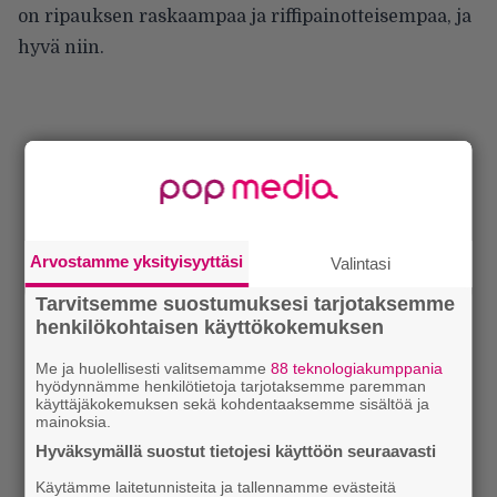
on ripauksen raskaampaa ja riffipainotteisempaa, ja
hyvä niin.
Arvostamme yksityisyyttäsi
Valintasi
Tarvitsemme suostumuksesi tarjotaksemme
henkilökohtaisen käyttökokemuksen
Me ja huolellisesti valitsemamme
88 teknologiakumppania
hyödynnämme henkilötietoja tarjotaksemme paremman
käyttäjäkokemuksen sekä kohdentaaksemme sisältöä ja
mainoksia.
Hyväksymällä suostut tietojesi käyttöön seuraavasti
Käytämme laitetunnisteita ja tallennamme evästeitä