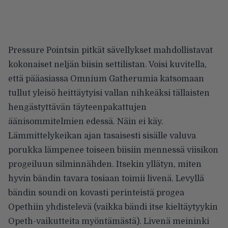
Pressure Pointsin pitkät sävellykset mahdollistavat
kokonaiset neljän biisin settilistan. Voisi kuvitella,
että pääasiassa Omnium Gatherumia katsomaan
tullut yleisö heittäytyisi vallan nihkeäksi tällaisten
hengästyttävän täyteenpakattujen
äänisommitelmien edessä. Näin ei käy.
Lämmittelykeikan ajan tasaisesti sisälle valuva
porukka lämpenee toiseen biisiin mennessä viisikon
progeiluun silminnähden. Itsekin yllätyn, miten
hyvin bändin tavara tosiaan toimii livenä. Levyllä
bändin soundi on kovasti perinteistä progea
Opethiin yhdistelevä (vaikka bändi itse kieltäytyykin
Opeth-vaikutteita myöntämästä). Livenä meininki