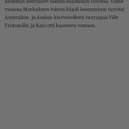
aiemmin soittaneet saman bändinkin riveissä. Viime
vuonna Markuksen toinen bändi Insomnium tarvitsi
Australian- ja Aasian-kiertueelleen tuuraajaa Ville
Frimanille, ja Kari otti haasteen vastaan.