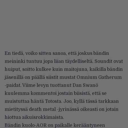
En tiedä, voiko sitten sanoa, että joskus bändin
meininki tuntuu jopa liian täydelliseltä. Soundit ovat
huiput, soitto kulkee kuin maitojuna, kaikilla bändin
jäsenillä on päällä siistit mustat Omnium Gatherum
-paidat. Viime levyn tuottanut Dan Swanö
kuulemma kommentoi jostain biisistä, että se
muistuttaa häntä Totosta. Joo, kyllä tässä tarkkaan
mietityssä death metal -jyrinässä oikeasti on jotain
hiottua aikuisrokkimaista.
Bändin kuolo-AOR on paikalle kerääntyneen