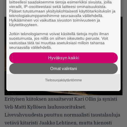
laitteellesi saadaksemme tietoja esimerkiksi sivuista, joilla
vierailit, IP-osoitteestasi sekä laitteesi ominaisuuksista.
Pääset tutustumaan yksityiskohtaisesti käyttötarkoituksiin ja
teknologiakumppaneihimme seuraavalla välilehdellä.
Hylkääminen voi vaikuttaa sivuston toimivuuteen ja
käytettävyyteen.
Jotkin teknologiamme voivat käsitellä tietoja myös ilman
suostumusta, jos niillä on siihen oikeutettu peruste. Voit
vastustaa tätä tai muuttaa asetuksiasi milloin tahansa
seuraavalla välilehdellä.
Hyväksyn kaikki
Omat valintani
Tietosuojakäytäntömme
Erityisen kiitoksen ansaitsevat Kari Ollin ja synisti
Veli-Matti Kyllösen laulusuoritukset.
Livevahvuudesta puuttuu normaalisti taustalauluja
vetävä kitaristi Jaakko Lehtinen, mutta hienosti