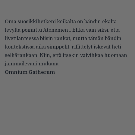
Oma suosikkihetkeni keikalta on bändin ekalta
levyltä poimittu Atonement. Ehkä vain siksi, että
livetilanteessa biisin rankat, mutta tämän bändin
kontekstissa aika simppelit, riffittelyt iskevät heti
selkärankaan. Niin, että itsekin vaivihkaa huomaan
jammailevani mukana.
Omnium Gatherum