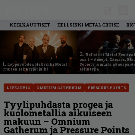
KEIKKAUUTISET
HELLSINKI METAL CRUISE
RIS
2.
Hellsinki Metal Festival
osa 1 – Accept, Carcass, Bla
1.
Loppuvuoden Hellsinki Metal
Society ja muita avauspäiv
Cruisen esiintyjät julki
esiintyjiä
LIVEARVIO
OMNIUM GATHERUM
PRESSURE POINTS
Tyylipuhdasta progea ja
kuolometallia aikuiseen
makuun – Omnium
Gatherum ja Pressure Points