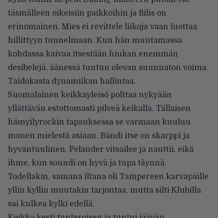
täsmälleen oikeisiin paikkoihin ja fiilis on
erinomainen. Mies ei revittele liikoja vaan luottaa
hillittyyn tunnelmaan. Kun hän muutamassa
kohdassa kaivaa itsestään hiukan enemmän
desibelejä, äänessä tuntuu olevan suunnaton voima.
Taidokasta dynamiikan hallintaa.
Suomalainen keikkayleisö polttaa nykyään
yllättävän estottomasti pilveä keikalla. Tällaisen
hämyilyrockin tapauksessa se varmaan kuuluu
monen mielestä asiaan. Bändi itse on skarppi ja
hyväntuulinen. Pelander vitsailee ja nauttii, eikä
ihme, kun soundi on hyvä ja tupa täynnä.
Todellakin, samana iltana oli Tampereen karvapäille
yllin kyllin muutakin tarjontaa, mutta silti Klubilla
sai kulkea kylki edellä.
Keikka kesti tunteroisen ja tuntui jäävän