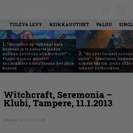
TULEVA LEVY
KEIKKAUUTISET
PALUU
SING
1.
”Metallica on tiukempi kuin
koskaan ja te haluatte jonkun
2.
nulikan yrittävän olla Hetfield?” –
”He ovat tuoneet soittoo
Pepper Keenan muisteli
uutta” – Sepulturan Andreas
ensimmäistä koesoittoaan hevijätin
nimeää bändin, jonka riffit
kanssa
tehneet vaikutuksen
Witchcraft, Seremonia –
Klubi, Tampere, 11.1.2013
Julkaistu:
12.1.2013 15:35