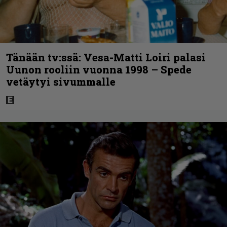
Tänään tv:ssä: Vesa-Matti Loiri palasi
Uunon rooliin vuonna 1998 – Spede
vetäytyi sivummalle