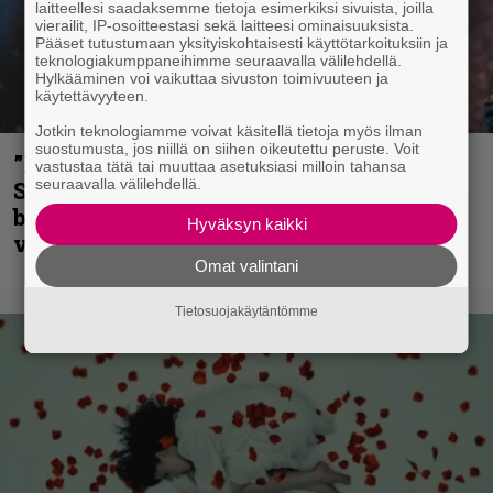
laitteellesi saadaksemme tietoja esimerkiksi sivuista, joilla
vierailit, IP-osoitteestasi sekä laitteesi ominaisuuksista.
Pääset tutustumaan yksityiskohtaisesti käyttötarkoituksiin ja
teknologiakumppaneihimme seuraavalla välilehdellä.
Hylkääminen voi vaikuttaa sivuston toimivuuteen ja
käytettävyyteen.
Jotkin teknologiamme voivat käsitellä tietoja myös ilman
suostumusta, jos niillä on siihen oikeutettu peruste. Voit
”He ovat tuoneet soittoon jotain uutta” –
vastustaa tätä tai muuttaa asetuksiasi milloin tahansa
seuraavalla välilehdellä.
Sepulturan Andreas Kisser nimeää
bändin, jonka riffit ovat tehneet
Hyväksyn kaikki
vaikutuksen
Omat valintani
Tietosuojakäytäntömme