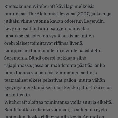
Ruotsalainen Witchcraft kävi läpi melkoisia
muutoksia The Alchemist-levynsä (2007) jälkeen ja
julkaisi viime vuonna kauan odotetun Legendin.
Levy on osoittautunut sangen toimivaksi
tapaukseksi, joten on syytä tarkistaa, miten
örebrolaiset toimittavat riffinsä livenä.
Lämppärinä toimi näillekin sivuille
haastateltu
Seremonia. Bändi operoi tarkkaan siinä
rajapinnassa, jossa on mahdotonta päättää, onko
tämä hienoa vai pöhköä. Vimmainen soitto ja
teatraaliset elkeet pelastivat paljon, mutta vähän
kysymysmerkkimäisen olon keikka jätti. Ehkä se on
tarkoituskin.
Witchcraft aloittaa toimintansa vailla suuria elkeitä.
Bändi luottaa riffiensä voimaan, ja siihen on syytä
luottaakin, koska riffit ovat niin kovia. Soundi on