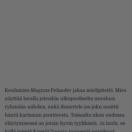
Keulamies Magnus Pelander jakaa mielipiteitä. Mies
näyttää lavalla jotenkin ulkopuoliselta muuhun
ryhmään nähden, enkä ihmettele jos joku moittii
häntä karisman puutteesta. Toisaalta ukon oudossa
eläytymisessä on jotain hyvin tyylikästä. Ja laulu, se
kyllä toimii! Kepeät Danzig-maneerit putoilevat