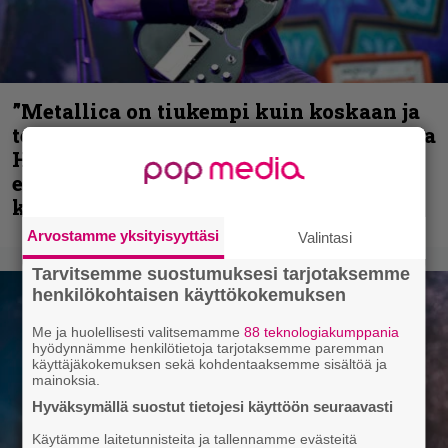
”Metallica on tiukempi kuin koskaan ja
te haluatte jonkun nulikan yrittävän olla
Hetfield?” – Pepper Keenan muisteli
ensimmäistä koesoittoaan hevijätin
kanssa
Arvostamme yksityisyyttäsi
Valintasi
Tarvitsemme suostumuksesi tarjotaksemme
henkilökohtaisen käyttökokemuksen
Me ja huolellisesti valitsemamme
88 teknologiakumppania
hyödynnämme henkilötietoja tarjotaksemme paremman
käyttäjäkokemuksen sekä kohdentaaksemme sisältöä ja
mainoksia.
Hyväksymällä suostut tietojesi käyttöön seuraavasti
Käytämme laitetunnisteita ja tallennamme evästeitä